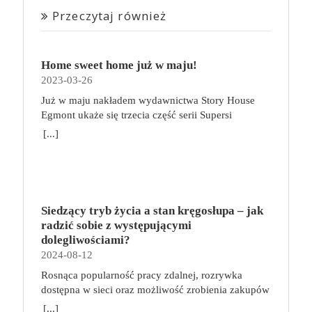
Przeczytaj również
Home sweet home już w maju!
2023-03-26
Już w maju nakładem wydawnictwa Story House
Egmont ukaże się trzecia część serii Supersi
scenarzysty Frederic Maupome. Ten tom nosi tytuł
[...]
Home sweet home. O czym tym razem poczytamy?
Troje dzieci z innej planety – Mat, Lili i Benji – są
obdarzone supermocami i wspomagane przez robota
o imieniu Al. Są rozdarte między chęcią
prowadzenia normalnego życia wśród ludzi a lękiem
Siedzący tryb życia a stan kręgosłupa – jak
przed odkryciem, kim są. W tej serii autorzy
radzić sobie z występującymi
podejmują takie tematy, jak poszukiwanie
dolegliwościami?
tożsamości, rodziny, samotności i odmienności pod
2024-08-12
przykrywką opowieści o superbohaterach. W
Rosnąca popularność pracy zdalnej, rozrywka
trzecim tomie rodzeństwo znalazło się w policyjnym
dostępna w sieci oraz możliwość zrobienia zakupów
potrzasku. Dzieci są ścigane, dlatego będą musiały
online sprawiają, że zmniejsza się nasza aktywność
opuścić swój dom i znaleźć nowe schronienie…
[...]