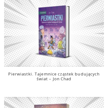
Pierwiastki. Tajemnice cząstek budujących
świat – Jon Chad
2025-07-07