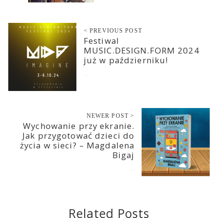
< PREVIOUS POST
Festiwal
MUSIC.DESIGN.FORM 2024
już w październiku!
2024-09-19
NEWER POST >
Wychowanie przy ekranie.
Jak przygotować dzieci do
życia w sieci? – Magdalena
Bigaj
2024-09-20
Related Posts