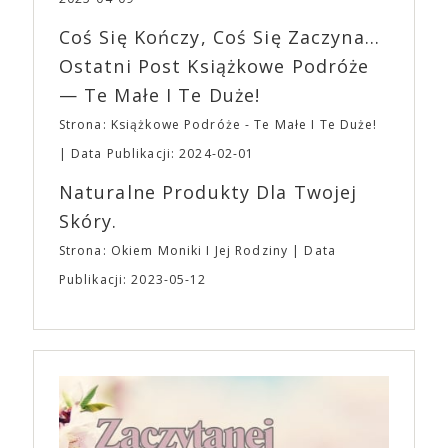
imprezę. W kwietniu widzimy się po raz kolejny w
wszystkim – swoim unikalnym poczuciem humoru.
EXPO XXI!
Coś Się Kończy, Coś Się Zaczyna...
„Bo się boi” w kinach od 21 kwietnia.
Ostatni Post Książkowe Podróże
— Te Małe I Te Duże!
Strona: Książkowe Podróże - Te Małe I Te Duże!
Data Publikacji: 2024-02-01
Naturalne Produkty Dla Twojej
Skóry.
Strona: Okiem Moniki I Jej Rodziny
Data
Publikacji: 2023-05-12