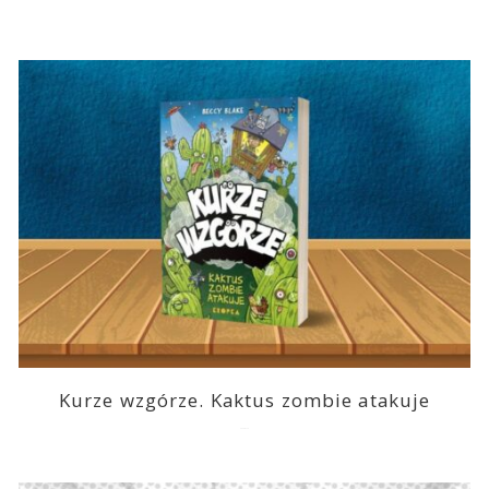
Kurze wzgórze. Kaktus zombie atakuje
2026-03-14