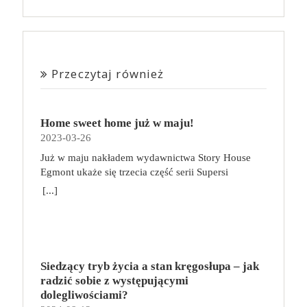
Przeczytaj również
Home sweet home już w maju!
2023-03-26
Już w maju nakładem wydawnictwa Story House
Egmont ukaże się trzecia część serii Supersi
scenarzysty Frederic Maupome. Ten tom nosi tytuł
[...]
Home sweet home. O czym tym razem poczytamy?
Troje dzieci z innej planety – Mat, Lili i Benji – są
obdarzone supermocami i wspomagane przez robota
o imieniu Al. Są rozdarte między chęcią
prowadzenia normalnego życia wśród ludzi a lękiem
Siedzący tryb życia a stan kręgosłupa – jak
przed odkryciem, kim są. W tej serii autorzy
radzić sobie z występującymi
podejmują takie tematy, jak poszukiwanie
dolegliwościami?
tożsamości, rodziny, samotności i odmienności pod