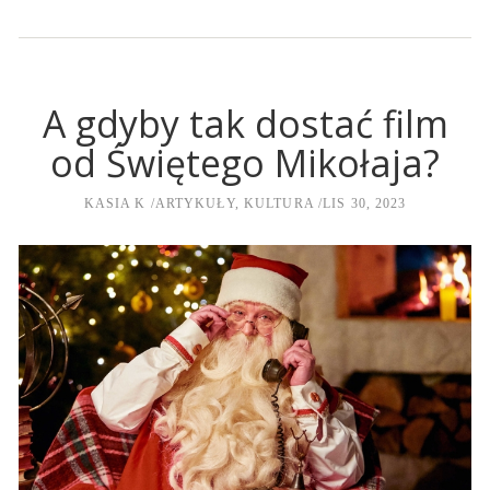
A gdyby tak dostać film
od Świętego Mikołaja?
KASIA K
ARTYKUŁY
,
KULTURA
LIS 30, 2023