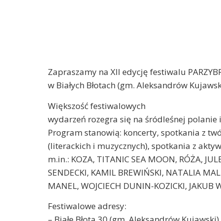
Zapraszamy na XII edycję festiwalu PARZYBR
w Białych Błotach (gm. Aleksandrów Kujawsk
Większość festiwalowych
wydarzeń rozegra się na śródleśnej polani
Program stanowią: koncerty, spotkania z tw
(literackich i muzycznych), spotkania z akt
m.in.: KOZA, TITANIC SEA MOON, RÓŻA, JU
SENDECKI, KAMIL BREWIŃSKI, NATALIA MA
MANEL, WOJCIECH DUNIN-KOZICKI, JAKUB W
Festiwalowe adresy:
– Białe Błota 30 (gm. Aleksandrów Kujawski)