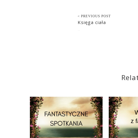
< PREVIOUS POST
Księga ciała
2022-08-09
Rela