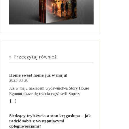
Przeczytaj również
Home sweet home już w maju!
2023-03-26
Już w maju nakładem wydawnictwa Story House
Egmont ukaże się trzecia część serii Supersi
scenarzysty Frederic Maupome. Ten tom nosi tytuł
[...]
Home sweet home. O czym tym razem poczytamy?
Troje dzieci z innej planety – Mat, Lili i Benji – są
Siedzący tryb życia a stan kręgosłupa – jak
obdarzone supermocami i wspomagane przez
radzić sobie z występującymi
robota o imieniu Al. Są rozdarte między chęcią
dolegliwościami?
prowadzenia normalnego życia wśród ludzi a