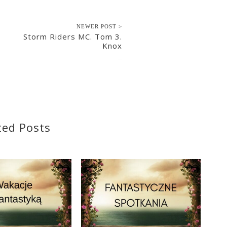
NEWER POST >
Storm Riders MC. Tom 3.
Knox
2022-08-10
ted Posts