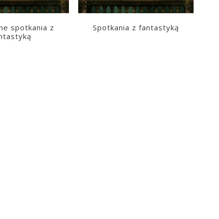
ne spotkania z
Spotkania z fantastyką
ntastyką
2026-07-15
2026-07-23