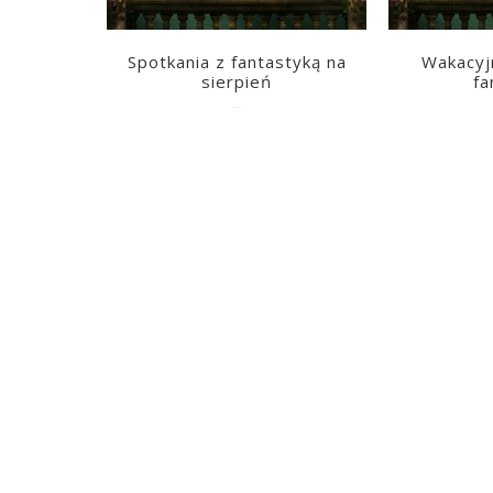
Spotkania z fantastyką na
Wakacyj
sierpień
fa
2026-08-03