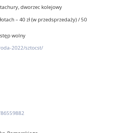
Stachury, dworzec kolejowy
tach – 40 zł (w przedsprzedaży) / 50
stęp wolny
roda-2022/sztocst/
5786559882