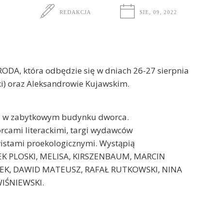
REDAKCJA
SIE, 09, 2022
ODA, która odbędzie się w dniach 26-27 sierpnia
i) oraz Aleksandrowie Kujawskim.
e i w zabytkowym budynku dworca.
órcami literackimi, targi wydawców
ywistami proekologicznymi. Wystąpią
LEK PLOSKI, MELISA, KIRSZENBAUM, MARCIN
LEK, DAWID MATEUSZ, RAFAŁ RUTKOWSKI, NINA
IŚNIEWSKI.