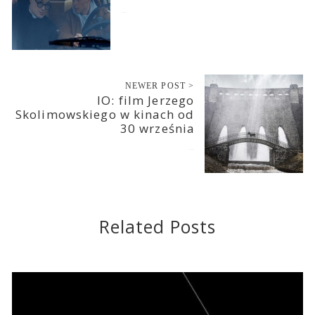
2022-08-27
NEWER POST >
IO: film Jerzego
Skolimowskiego w kinach od
30 września
2022-08-27
Related Posts