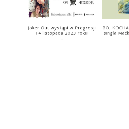
Joker Out wystąpi w Progresji
BO, KOCHAM
14 listopada 2023 roku!
singla Mać
2023-06-26