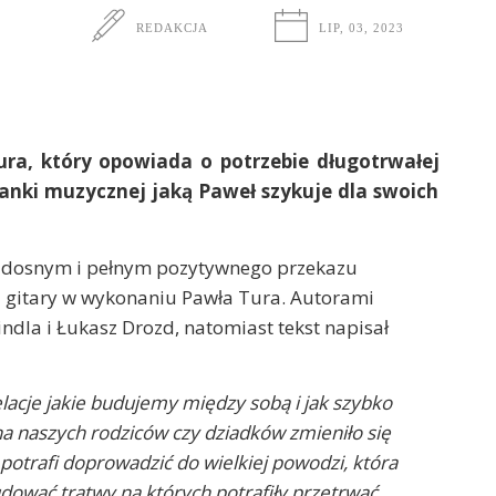
REDAKCJA
LIP, 03, 2023
ra, który opowiada o potrzebie długotrwałej
zianki muzycznej jaką Paweł szykuje dla swoich
radosnym i pełnym pozytywnego przekazu
i gitary w wykonaniu Pawła Tura. Autorami
dla i Łukasz Drozd, natomiast tekst napisał
acje jakie budujemy między sobą i jak szybko
 na naszych rodziców czy dziadków zmieniło się
potrafi doprowadzić do wielkiej powodzi, która
udować tratwy na których potrafiły przetrwać