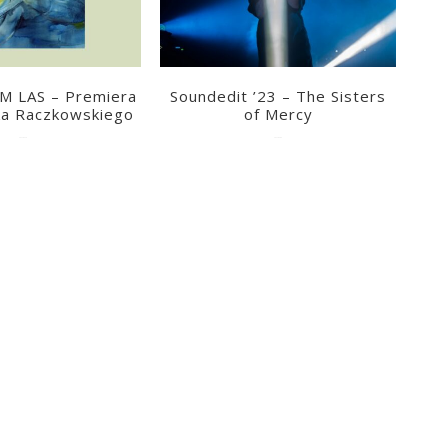
 LAS – Premiera
Soundedit ’23 – The Sisters
ka Raczkowskiego
of Mercy
2023-05-18
2023-05-04