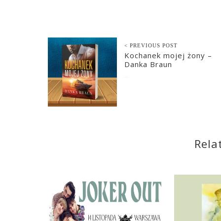
< PREVIOUS POST
Kochanek mojej żony –
Danka Braun
2023-07-03
Rela