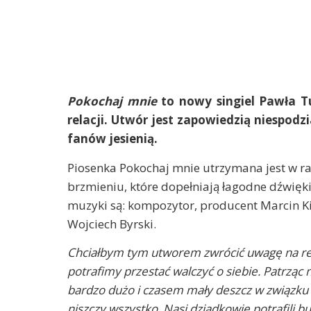
Pokochaj mnie
to nowy singiel Pawła Tu
relacji. Utwór jest zapowiedzią niespod
fanów jesienią.
Piosenka Pokochaj mnie utrzymana jest w 
brzmieniu, które dopełniają łagodne dźwięk
muzyki są: kompozytor, producent Marcin Kin
Wojciech Byrski.
Chciałbym tym utworem zwrócić uwagę na rel
potrafimy przestać walczyć o siebie. Patrząc
bardzo dużo i czasem mały deszcz w związku 
niszczy wszystko. Nasi dziadkowie potrafili b