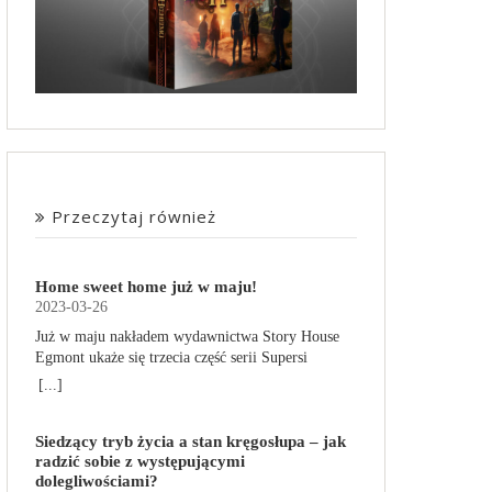
Przeczytaj również
Home sweet home już w maju!
2023-03-26
Już w maju nakładem wydawnictwa Story House
Egmont ukaże się trzecia część serii Supersi
scenarzysty Frederic Maupome. Ten tom nosi tytuł
[...]
Home sweet home. O czym tym razem poczytamy?
Troje dzieci z innej planety – Mat, Lili i Benji – są
Siedzący tryb życia a stan kręgosłupa – jak
obdarzone supermocami i wspomagane przez
radzić sobie z występującymi
robota o imieniu Al. Są rozdarte między chęcią
dolegliwościami?
prowadzenia normalnego życia wśród ludzi a