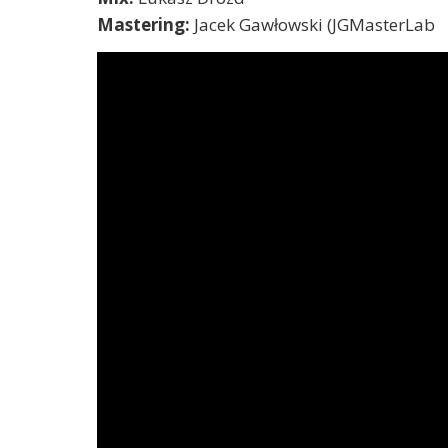
Mastering:
Jacek Gawłowski (JGMasterLab