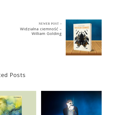
NEWER POST >
Widzialna ciemność –
William Golding
2023-07-04
ted Posts