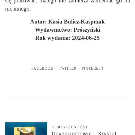
się pracować, dlatego nie zamierza zamieniać go na
nic innego.
Autor: Kasia Bulicz-Kasprzak
Wydawnictwo: Prószyński
Rok wydania: 2024-06-25
FACEBOOK
TWITTER
PINTEREST
< PREVIOUS POST
Davenportowie – Krystal