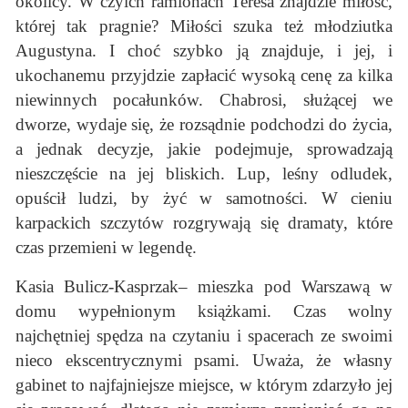
okolicy. W czyich ramionach Teresa znajdzie miłość,
której tak pragnie? Miłości szuka też młodziutka
Augustyna. I choć szybko ją znajduje, i jej, i
ukochanemu przyjdzie zapłacić wysoką cenę za kilka
niewinnych pocałunków. Chabrosi, służącej we
dworze, wydaje się, że rozsądnie podchodzi do życia,
a jednak decyzje, jakie podejmuje, sprowadzają
nieszczęście na jej bliskich. Lup, leśny odludek,
opuścił ludzi, by żyć w samotności. W cieniu
karpackich szczytów rozgrywają się dramaty, które
czas przemieni w legendę.
Kasia Bulicz-Kasprzak– mieszka pod Warszawą w
domu wypełnionym książkami. Czas wolny
najchętniej spędza na czytaniu i spacerach ze swoimi
nieco ekscentrycznymi psami. Uważa, że własny
gabinet to najfajniejsze miejsce, w którym zdarzyło jej