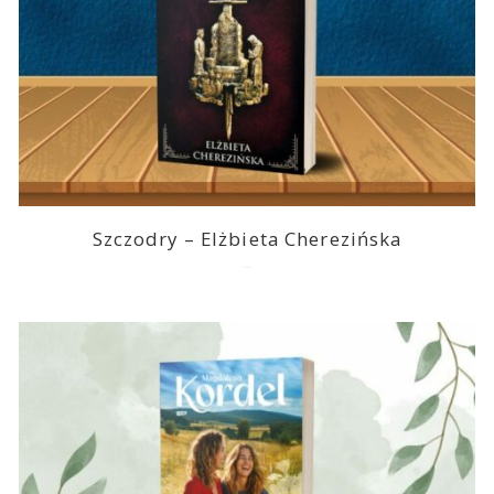
Szczodry – Elżbieta Cherezińska
2026-08-04