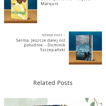
Marquis
2024-06-13
NEWER POST >
Selma. Jeszcze dalej niż
południe – Dominik
Szczepański
2024-06-14
Related Posts