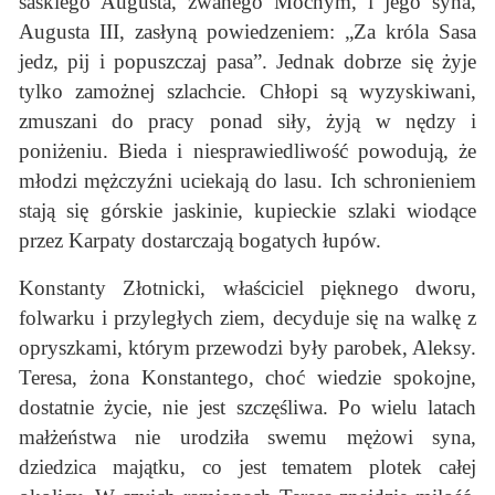
saskiego Augusta, zwanego Mocnym, i jego syna,
Augusta III, zasłyną powiedzeniem: „Za króla Sasa
jedz, pij i popuszczaj pasa”. Jednak dobrze się żyje
tylko zamożnej szlachcie. Chłopi są wyzyskiwani,
zmuszani do pracy ponad siły, żyją w nędzy i
poniżeniu. Bieda i niesprawiedliwość powodują, że
młodzi mężczyźni uciekają do lasu. Ich schronieniem
stają się górskie jaskinie, kupieckie szlaki wiodące
przez Karpaty dostarczają bogatych łupów.
Konstanty Złotnicki, właściciel pięknego dworu,
folwarku i przyległych ziem, decyduje się na walkę z
opryszkami, którym przewodzi były parobek, Aleksy.
Teresa, żona Konstantego, choć wiedzie spokojne,
dostatnie życie, nie jest szczęśliwa. Po wielu latach
małżeństwa nie urodziła swemu mężowi syna,
dziedzica majątku, co jest tematem plotek całej