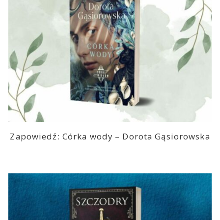
Zapowiedź: Córka wody – Dorota Gąsiorowska
2026-08-05