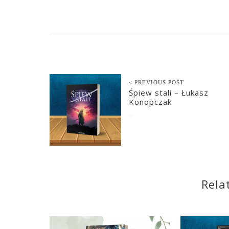
< PREVIOUS POST
Śpiew stali – Łukasz
Konopczak
2024-09-17
Rela