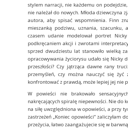
stylem narracji, nie każdemu on podejdzie,
nie należał do nowych. Młoda dziewczyna z
autora, aby spisać wspomnienia. Finn zn
mieszanką podziwu, uznania, szacunku, al
czasem udanie modelował portret Nicky 
podkręcaniem akcji i zwrotami interpretac
sprzed dwudziestu lat stanowiło wielką za
opracowywania życiorysu udało się Nicky d
przeszłości? Czy jątrząca dawne rany truc
przemyśleń, czy można nauczyć się żyć 
konfrontować z prawdą, może lepiej jej nie p
W powieści nie brakowało sensacyjny
nakręcających spiralę niepewności. Nie do 
na siłę uwzględniona w opowieści, a przy 
zastrzeżeń „Koniec opowieści” zaliczyłam d
przeżycia, łatwo zaangażujecie się w barwną 