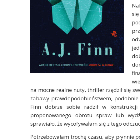
Na
si
po
prz
od
je
do
do
fi
wie
na mocne realne nuty, thriller rządził się 
zabawy prawdopodobieństwem, podobnie ja
Finn dobrze sobie radził w konstrukcji
proponowanego obrotu spraw lub wydź
sprawiało, że wycofywałam się z tego odczuc
Potrzebowałam trochę czasu, aby płynnie por