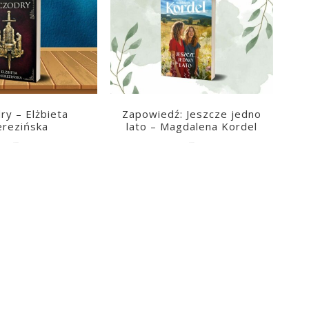
ry – Elżbieta
Zapowiedź: Jeszcze jedno
erezińska
lato – Magdalena Kordel
2026-08-04
2026-08-03