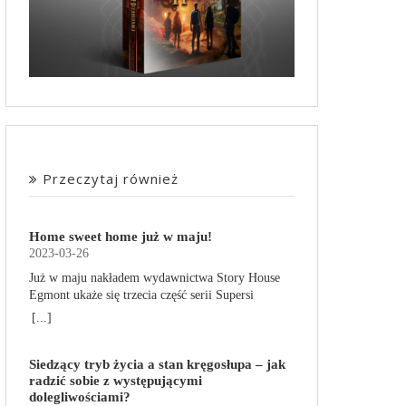
Przeczytaj również
Home sweet home już w maju!
2023-03-26
Już w maju nakładem wydawnictwa Story House
Egmont ukaże się trzecia część serii Supersi
scenarzysty Frederic Maupome. Ten tom nosi tytuł
[...]
Home sweet home. O czym tym razem poczytamy?
Troje dzieci z innej planety – Mat, Lili i Benji – są
Siedzący tryb życia a stan kręgosłupa – jak
obdarzone supermocami i wspomagane przez
radzić sobie z występującymi
robota o imieniu Al. Są rozdarte między chęcią
dolegliwościami?
prowadzenia normalnego życia wśród ludzi a