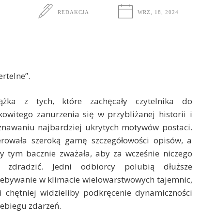
REDAKCJA
WRZ, 18, 2024
rtelne”.
iążka z tych, które zachęcały czytelnika do
kowitego zanurzenia się w przybliżanej historii i
znawaniu najbardziej ukrytych motywów postaci.
erowała szeroką gamę szczegółowości opisów, a
y tym bacznie zważała, aby za wcześnie niczego
e zdradzić. Jedni odbiorcy polubią dłuższe
ebywanie w klimacie wielowarstwowych tajemnic,
i chętniej widzieliby podkręcenie dynamiczności
ebiegu zdarzeń.