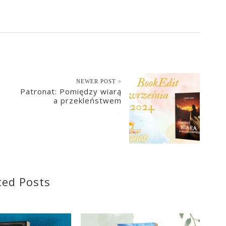
NEWER POST >
Patronat: Pomiędzy wiarą
a przekleństwem
2024-09-18
ted Posts