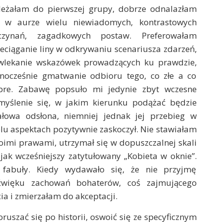
leżałam do pierwszej grupy, dobrze odnalazłam
ę w aurze wielu niewiadomych, kontrastowych
czynań, zagadkowych postaw. Preferowałam
eciąganie liny w odkrywaniu scenariusza zdarzeń,
wlekanie wskazówek prowadzących ku prawdzie,
dnocześnie gmatwanie odbioru tego, co złe a co
bre. Zabawę popsuło mi jedynie zbyt wczesne
myślenie się, w jakim kierunku podążać będzie
nałowa odsłona, niemniej jednak jej przebieg w
lu aspektach pozytywnie zaskoczył. Nie stawiałam
swoimi prawami, utrzymał się w dopuszczalnej skali
k wcześniejszy zatytułowany „Kobieta w oknie”.
 fabuły. Kiedy wydawało się, że nie przyjmę
więku zachowań bohaterów, coś zajmującego
ia i zmierzałam do akceptacji.
uszać się po historii, oswoić się ze specyficznym