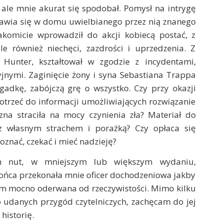
 ale mnie akurat się spodobał. Pomysł na intrygę
jawia się w domu uwielbianego przez nią znanego
akomicie wprowadził do akcji kobiecą postać, z
e również niechęci, zazdrości i uprzedzenia. Z
Hunter, kształtował w zgodzie z incydentami,
yjnymi. Zaginięcie żony i syna Sebastiana Trappa
gadkę, zabójczą grę o wszystko. Czy przy okazji
otrzeć do informacji umożliwiających rozwiązanie
izna straciła na mocy czynienia zła? Materiał do
z własnym strachem i porażką? Czy opłaca się
oznać, czekać i mieć nadzieję?
ch nut, w mniejszym lub większym wydaniu,
końca przekonała mnie oficer dochodzeniowa jakby
tym mocno oderwana od rzeczywistości. Mimo kilku
o udanych przygód czytelniczych, zachęcam do jej
historię.