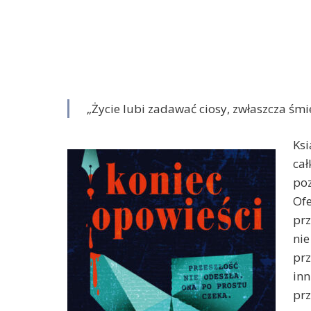
„Życie lubi zadawać ciosy, zwłaszcza śmie
Ks
cał
po
Of
prz
ni
prz
inn
prz