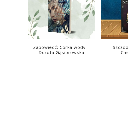
Zapowiedź: Córka wody –
Szczod
Dorota Gąsiorowska
Ch
2026-08-05