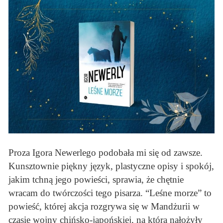
Proza Igora Newerlego podobała mi się od zawsze.
Kunsztownie piękny język, plastyczne opisy i spokój,
jakim tchną jego powieści, sprawia, że chętnie
wracam do twórczości tego pisarza. “Leśne morze” to
powieść, której akcja rozgrywa się w Mandżurii w
czasie wojny chińsko-japońskiej, na którą nałożyły