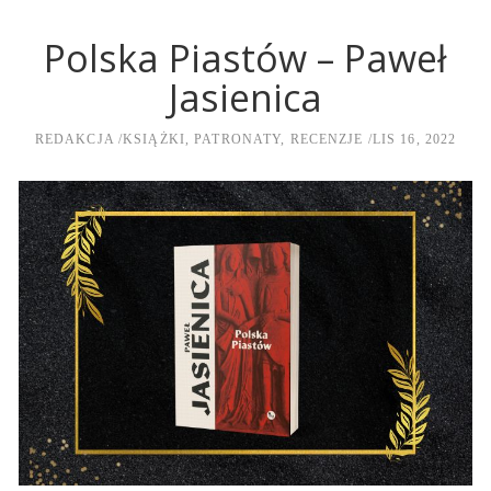
Polska Piastów – Paweł
Jasienica
REDAKCJA
KSIĄŻKI
,
PATRONATY
,
RECENZJE
LIS 16, 2022