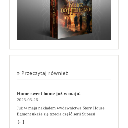
Przeczytaj również
Home sweet home już w maju!
2023-03-26
Już w maju nakładem wydawnictwa Story House
Egmont ukaże się trzecia część serii Supersi
scenarzysty Frederic Maupome. Ten tom nosi tytuł
[...]
Home sweet home. O czym tym razem poczytamy?