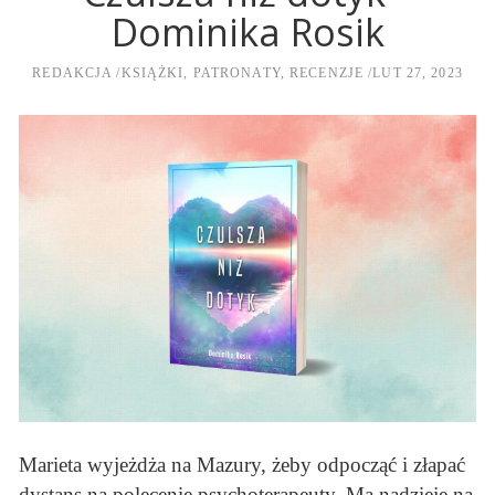
Dominika Rosik
REDAKCJA
KSIĄŻKI
,
PATRONATY
,
RECENZJE
LUT 27, 2023
Marieta wyjeżdża na Mazury, żeby odpocząć i złapać
dystans na polecenie psychoterapeuty. Ma nadzieję na