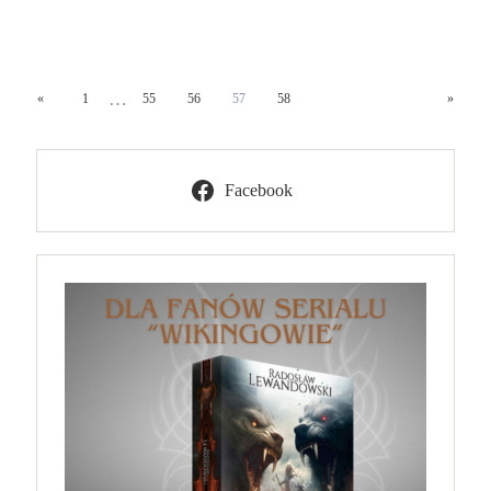
…
«
1
55
56
57
58
»
Facebook