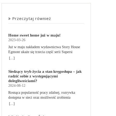
Przeczytaj również
Home sweet home już w maju!
2023-03-26
Już w maju nakładem wydawnictwa Story House
Egmont ukaże się trzecia część serii Supersi
scenarzysty Frederic Maupome. Ten tom nosi tytuł
[...]
Home sweet home. O czym tym razem poczytamy?
Troje dzieci z innej planety – Mat, Lili i Benji – są
Siedzący tryb życia a stan kręgosłupa – jak
obdarzone supermocami i wspomagane przez
radzić sobie z występującymi
robota o imieniu Al. Są rozdarte między chęcią
dolegliwościami?
prowadzenia normalnego życia wśród ludzi a
2024-08-12
lękiem przed odkryciem, kim są. W tej serii
autorzy podejmują takie tematy, jak poszukiwanie
Rosnąca popularność pracy zdalnej, rozrywka
tożsamości, rodziny, samotności i odmienności pod
dostępna w sieci oraz możliwość zrobienia
przykrywką opowieści o superbohaterach. W
zakupów online sprawiają, że zmniejsza się nasza
[...]
trzecim tomie rodzeństwo znalazło się w
aktywność fizyczna. Coraz więcej siedzimy, już nie
policyjnym potrzasku. Dzieci są ścigane, dlatego
tylko w pracy. Taki tryb życia niekorzystnie
będą musiały opuścić swój dom i znaleźć nowe