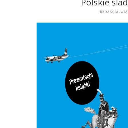
Polskie śl
REDAKCJA
WIA