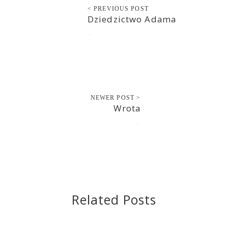
< PREVIOUS POST
Dziedzictwo Adama
2012-03-17
NEWER POST >
Wrota
2012-03-17
Related Posts