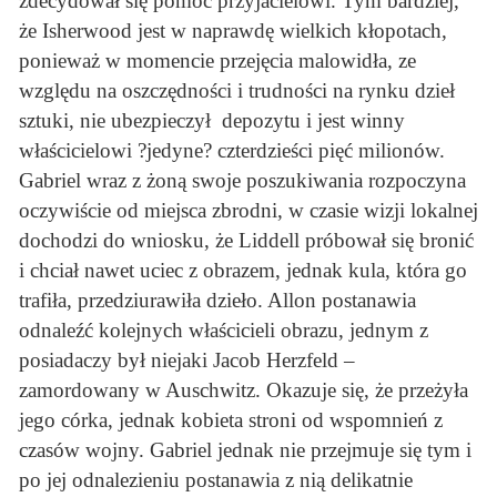
zdecydował się pomóc przyjacielowi. Tym bardziej,
że Isherwood jest w naprawdę wielkich kłopotach,
ponieważ w momencie przejęcia malowidła, ze
względu na oszczędności i trudności na rynku dzieł
sztuki, nie ubezpieczył depozytu i jest winny
właścicielowi ?jedyne? czterdzieści pięć milionów.
Gabriel wraz z żoną swoje poszukiwania rozpoczyna
oczywiście od miejsca zbrodni, w czasie wizji lokalnej
dochodzi do wniosku, że Liddell próbował się bronić
i chciał nawet uciec z obrazem, jednak kula, która go
trafiła, przedziurawiła dzieło. Allon postanawia
odnaleźć kolejnych właścicieli obrazu, jednym z
posiadaczy był niejaki Jacob Herzfeld –
zamordowany w Auschwitz. Okazuje się, że przeżyła
jego córka, jednak kobieta stroni od wspomnień z
czasów wojny. Gabriel jednak nie przejmuje się tym i
po jej odnalezieniu postanawia z nią delikatnie