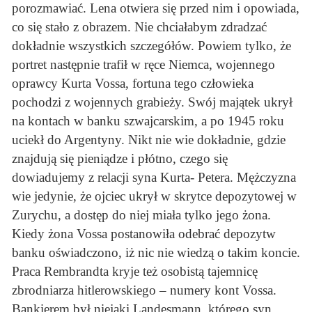
porozmawiać. Lena otwiera się przed nim i opowiada,
co się stało z obrazem. Nie chciałabym zdradzać
dokładnie wszystkich szczegółów. Powiem tylko, że
portret następnie trafił w ręce Niemca, wojennego
oprawcy Kurta Vossa, fortuna tego człowieka
pochodzi z wojennych grabieży. Swój majątek ukrył
na kontach w banku szwajcarskim, a po 1945 roku
uciekł do Argentyny. Nikt nie wie dokładnie, gdzie
znajdują się pieniądze i płótno, czego się
dowiadujemy z relacji syna Kurta- Petera. Mężczyzna
wie jedynie, że ojciec ukrył w skrytce depozytowej w
Zurychu, a dostęp do niej miała tylko jego żona.
Kiedy żona Vossa postanowiła odebrać depozytw
banku oświadczono, iż nic nie wiedzą o takim koncie.
Praca Rembrandta kryje też osobistą tajemnicę
zbrodniarza hitlerowskiego – numery kont Vossa.
Bankierem był niejaki Landesmann, którego syn