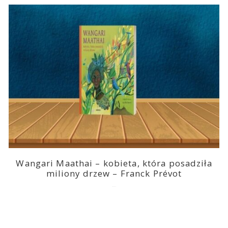
Wangari Maathai – kobieta, która posadziła
miliony drzew – Franck Prévot
2023-03-14