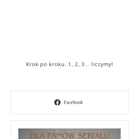
Krok po kroku. 1, 2, 3… liczymy!
2023-03-09
Facebook