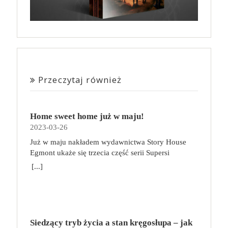
Przeczytaj również
Home sweet home już w maju!
2023-03-26
Już w maju nakładem wydawnictwa Story House
Egmont ukaże się trzecia część serii Supersi
scenarzysty Frederic Maupome. Ten tom nosi tytuł
[...]
Home sweet home. O czym tym razem poczytamy?
Troje dzieci z innej planety – Mat, Lili i Benji – są
obdarzone supermocami i wspomagane przez robota
o imieniu Al. Są rozdarte między chęcią
prowadzenia normalnego życia wśród ludzi a lękiem
Siedzący tryb życia a stan kręgosłupa – jak
przed odkryciem, kim są. W tej serii autorzy