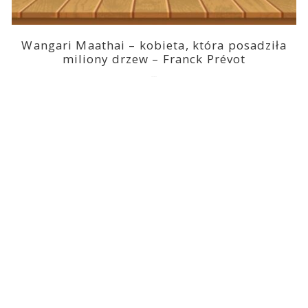
Wangari Maathai – kobieta, która posadziła
miliony drzew – Franck Prévot
2023-03-14