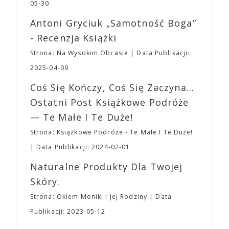
jednego z najbardziej interesujących współczesnych
05-30
mogą lub nie powinni tego robić czyli Gości,
reżyserów, Ariego Astera, z Joaquinem Phoenixem
Wystawców i Obsługi. Na terenie hali nie zabraknie
Antoni Gryciuk „Samotność Boga”
(„Joker”, „Ona”) w swojej najbardziej zaskakującej
Waszych ulubionych Wystawców serwujących
roli. Twórca kultowych „Dziedzictwo. Hereditary” i
- Recenzja Książki
napoje oraz drobne przekąski a przed halą
„Midsommar. W biały dzień” zrealizował najbardziej
planujemy Strefę FoodTrucków. Życzymy Wam
Strona: Na Wysokim Obcasie
Data Publikacji:
osobisty film, który pozwolił mu w pełni podzielić
fantastycznego czasu oczekiwania na nadchodzącą
się z widzami swoimi lękami, wizją świata, a przede
2025-04-09
imprezę. W kwietniu widzimy się po raz kolejny w
wszystkim – swoim unikalnym poczuciem humoru.
EXPO XXI!
Coś Się Kończy, Coś Się Zaczyna...
„Bo się boi” w kinach od 21 kwietnia.
Ostatni Post Książkowe Podróże
— Te Małe I Te Duże!
Strona: Książkowe Podróże - Te Małe I Te Duże!
Data Publikacji: 2024-02-01
Naturalne Produkty Dla Twojej
Skóry.
Strona: Okiem Moniki I Jej Rodziny
Data
Publikacji: 2023-05-12