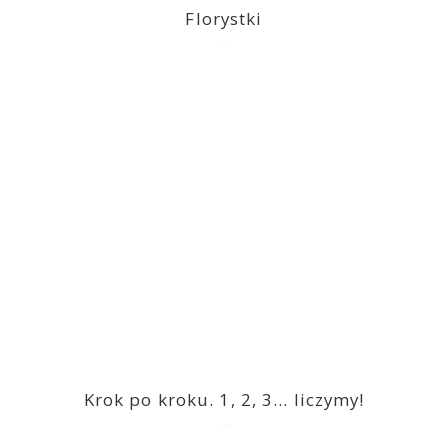
Florystki
2023-03-09
Krok po kroku. 1, 2, 3… liczymy!
2023-03-09