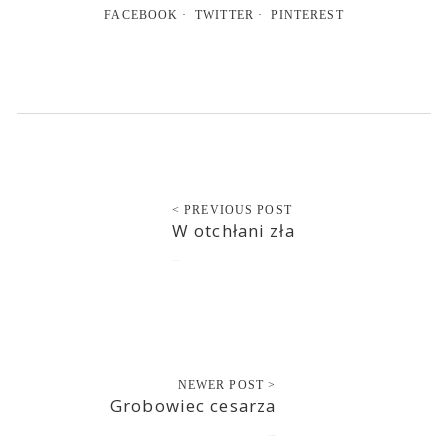
FACEBOOK
TWITTER
PINTEREST
< PREVIOUS POST
W otchłani zła
2012-07-31
NEWER POST >
Grobowiec cesarza
2012-08-01