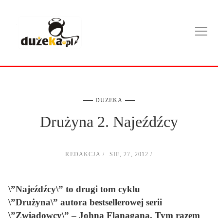
DUZEKA
Drużyna 2. Najeźdźcy
REDAKCJA
SIE, 27, 2012
\”Najeźdźcy\” to drugi tom cyklu
\”Drużyna\” autora bestsellerowej serii
\”Zwiadowcy\” – Johna Flanagana. Tym razem