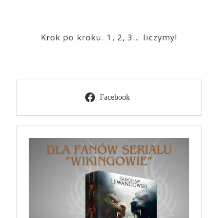
Krok po kroku. 1, 2, 3… liczymy!
2023-03-09
Facebook