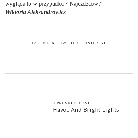
wygląda to w przypadku \”Najeźdźców\”.
Wiktoria Aleksandrowicz
FACEBOOK
TWITTER
PINTEREST
< PREVIOUS POST
Havoc And Bright Lights
2012-08-27