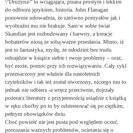
\”Drużyna\” to wciągająca, pisana prostym i lekkim
do odbioru językiem, historia. John Flanagan
ponownie udowadnia, że zarówno pomysłów jak i
wyobraźni mu nie brakuje. Sam w sobie świat
Skandian jest rozbudowany i barwny, a kreacje
bohaterów niosą ze sobą ważne przesłania. Mimo, iż
jest to fantastyka, myślę, że młodzież bez trudu
odnajdzie w książce siebie i swoje problemy – oraz,
być może, pomoc przy ich rozwiązywaniu. Cały cykl
przeznaczony jest właśnie dla nastoletnich
czytelników i tak też został stworzony, niczego mu to
jednak nie odbiera -a wręcz przeciwnie, dojrzały
pożeracz literatury z przyjemnością usiądzie z książką
w ręku choćby po to by odstresować się po ciężkim,
pełnym obowiązków dniu.
Choć powieść nie jest pusta pod względem uczuć,
poruszania ważnych problemów, ocierania się o