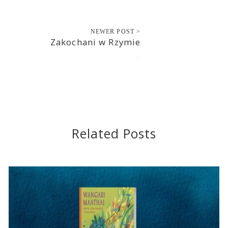
NEWER POST >
Zakochani w Rzymie
2012-08-28
Related Posts