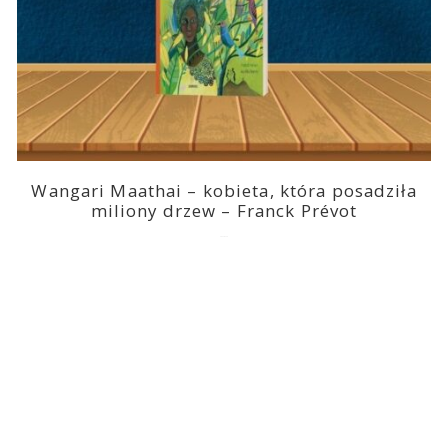
Wangari Maathai – kobieta, która posadziła
miliony drzew – Franck Prévot
2023-03-14