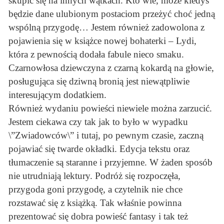
skupić się na innych wątkach. Kto wie, może kiedyś
będzie dane ulubionym postaciom przeżyć choć jedną
wspólną przygodę… Jestem również zadowolona z
pojawienia się w książce nowej bohaterki – Lydi,
która z pewnością dodała fabule nieco smaku.
Czarnowłosa dziewczyna z czarną kokardą na głowie,
posługująca się dziwną bronią jest niewątpliwie
interesującym dodatkiem.
Również wydaniu powieści niewiele można zarzucić.
Jestem ciekawa czy tak jak to było w wypadku
\”Zwiadowców\” i tutaj, po pewnym czasie, zaczną
pojawiać się twarde okładki. Edycja tekstu oraz
tłumaczenie są staranne i przyjemne. W żaden sposób
nie utrudniają lektury. Podróż się rozpoczęła,
przygoda goni przygodę, a czytelnik nie chce
rozstawać się z książką. Tak właśnie powinna
prezentować się dobra powieść fantasy i tak też