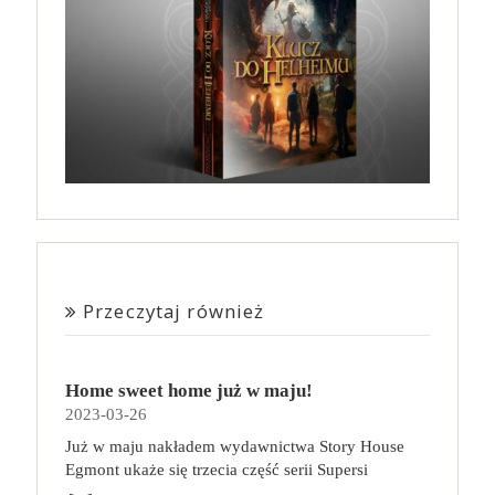
Przeczytaj również
Home sweet home już w maju!
2023-03-26
Już w maju nakładem wydawnictwa Story House
Egmont ukaże się trzecia część serii Supersi
scenarzysty Frederic Maupome. Ten tom nosi tytuł