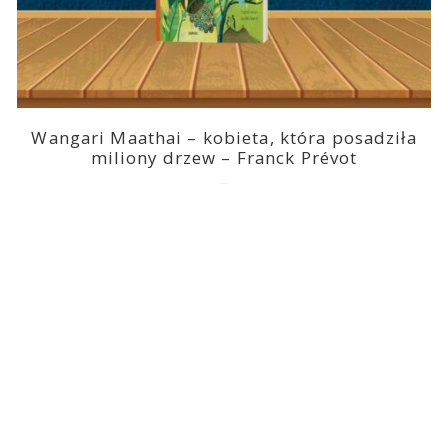
Wangari Maathai – kobieta, która posadziła
miliony drzew – Franck Prévot
2023-03-14