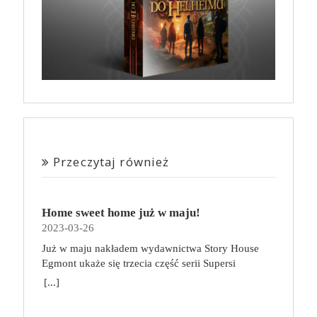
Przeczytaj również
Home sweet home już w maju!
2023-03-26
Już w maju nakładem wydawnictwa Story House
Egmont ukaże się trzecia część serii Supersi
scenarzysty Frederic Maupome. Ten tom nosi tytuł
[...]
Home sweet home. O czym tym razem poczytamy?
Troje dzieci z innej planety – Mat, Lili i Benji – są