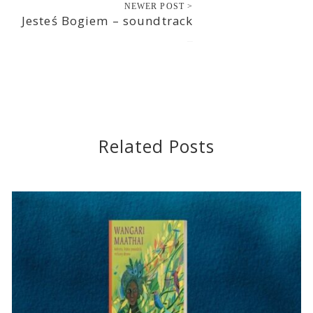
NEWER POST >
Jesteś Bogiem – soundtrack
2012-11-01
Related Posts