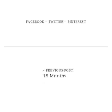
FACEBOOK
TWITTER
PINTEREST
< PREVIOUS POST
18 Months
2012-10-30