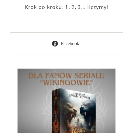
Krok po kroku. 1, 2, 3… liczymy!
2023-03-09
Facebook