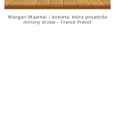
Wangari Maathai – kobieta, która posadziła
miliony drzew – Franck Prévot
2023-03-14