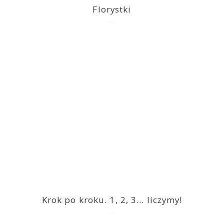
Florystki
2023-03-09
Krok po kroku. 1, 2, 3… liczymy!
2023-03-09