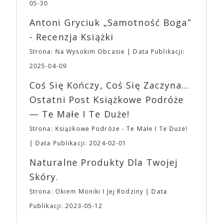
jednego z najbardziej interesujących współczesnych
05-30
mogą lub nie powinni tego robić czyli Gości,
reżyserów, Ariego Astera, z Joaquinem Phoenixem
Wystawców i Obsługi. Na terenie hali nie zabraknie
Antoni Gryciuk „Samotność Boga”
(„Joker”, „Ona”) w swojej najbardziej zaskakującej
Waszych ulubionych Wystawców serwujących
roli. Twórca kultowych „Dziedzictwo. Hereditary” i
- Recenzja Książki
napoje oraz drobne przekąski a przed halą
„Midsommar. W biały dzień” zrealizował najbardziej
planujemy Strefę FoodTrucków. Życzymy Wam
Strona: Na Wysokim Obcasie
Data Publikacji:
osobisty film, który pozwolił mu w pełni podzielić
fantastycznego czasu oczekiwania na nadchodzącą
się z widzami swoimi lękami, wizją świata, a przede
2025-04-09
imprezę. W kwietniu widzimy się po raz kolejny w
wszystkim – swoim unikalnym poczuciem humoru.
EXPO XXI!
Coś Się Kończy, Coś Się Zaczyna...
„Bo się boi” w kinach od 21 kwietnia.
Ostatni Post Książkowe Podróże
— Te Małe I Te Duże!
Strona: Książkowe Podróże - Te Małe I Te Duże!
Data Publikacji: 2024-02-01
Naturalne Produkty Dla Twojej
Skóry.
Strona: Okiem Moniki I Jej Rodziny
Data
Publikacji: 2023-05-12