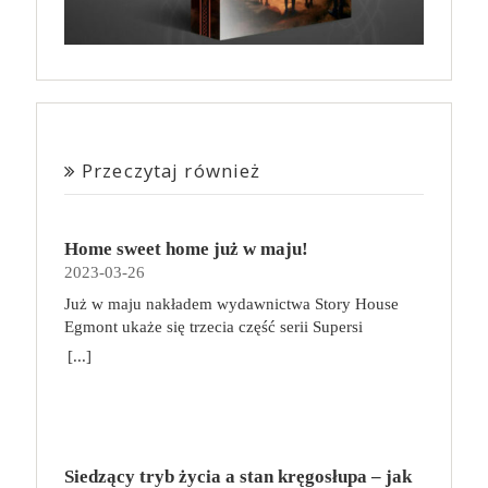
Przeczytaj również
Home sweet home już w maju!
2023-03-26
Już w maju nakładem wydawnictwa Story House
Egmont ukaże się trzecia część serii Supersi
scenarzysty Frederic Maupome. Ten tom nosi tytuł
[...]
Home sweet home. O czym tym razem poczytamy?
Troje dzieci z innej planety – Mat, Lili i Benji – są
obdarzone supermocami i wspomagane przez robota
o imieniu Al. Są rozdarte między chęcią
prowadzenia normalnego życia wśród ludzi a lękiem
Siedzący tryb życia a stan kręgosłupa – jak
przed odkryciem, kim są. W tej serii autorzy