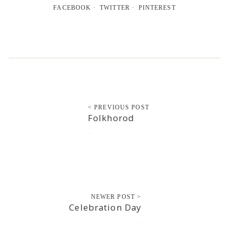
FACEBOOK
TWITTER
PINTEREST
< PREVIOUS POST
Folkhorod
2012-12-15
NEWER POST >
Celebration Day
2012-12-15