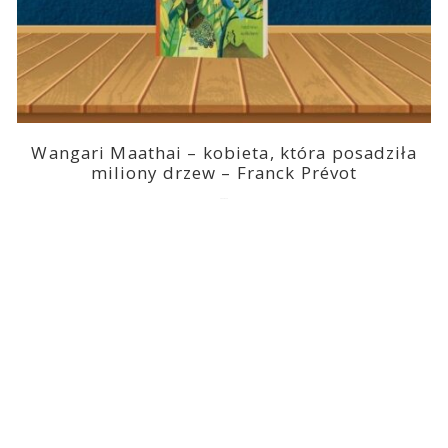
Wangari Maathai – kobieta, która posadziła
miliony drzew – Franck Prévot
2023-03-14