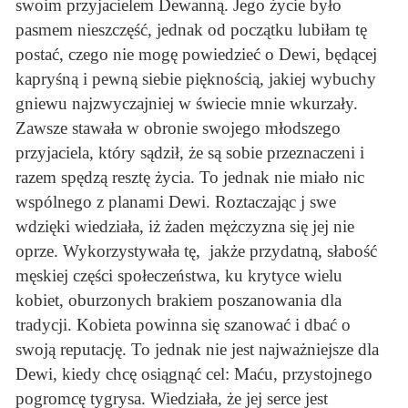
swoim przyjacielem Dewanną. Jego życie było
pasmem nieszczęść, jednak od początku lubiłam tę
postać, czego nie mogę powiedzieć o Dewi, będącej
kapryśną i pewną siebie pięknością, jakiej wybuchy
gniewu najzwyczajniej w świecie mnie wkurzały.
Zawsze stawała w obronie swojego młodszego
przyjaciela, który sądził, że są sobie przeznaczeni i
razem spędzą resztę życia. To jednak nie miało nic
wspólnego z planami Dewi. Roztaczając j swe
wdzięki wiedziała, iż żaden mężczyzna się jej nie
oprze. Wykorzystywała tę, jakże przydatną, słabość
męskiej części społeczeństwa, ku krytyce wielu
kobiet, oburzonych brakiem poszanowania dla
tradycji. Kobieta powinna się szanować i dbać o
swoją reputację. To jednak nie jest najważniejsze dla
Dewi, kiedy chcę osiągnąć cel: Maću, przystojnego
pogromcę tygrysa. Wiedziała, że jej serce jest