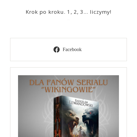
Krok po kroku. 1, 2, 3… liczymy!
2023-03-09
Facebook