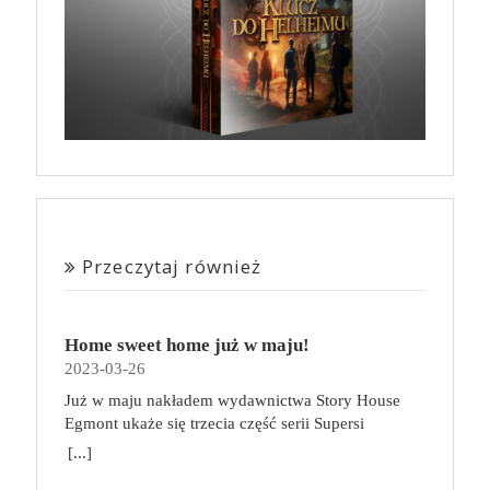
Przeczytaj również
Home sweet home już w maju!
2023-03-26
Już w maju nakładem wydawnictwa Story House
Egmont ukaże się trzecia część serii Supersi
scenarzysty Frederic Maupome. Ten tom nosi tytuł
[...]
Home sweet home. O czym tym razem poczytamy?