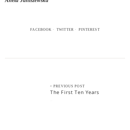
Aneta Janiszewska
FACEBOOK
TWITTER
PINTEREST
< PREVIOUS POST
The First Ten Years
2013-01-27