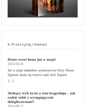
Przeczytaj również
Home sweet home już w maju!
2023-03-26
Już w maju nakładem wydawnictwa Story House
Egmont ukaże się trzecia część serii Supersi
scenarzysty Frederic Maupome. Ten tom nosi tytuł
[...]
Home sweet home. O czym tym razem poczytamy?
Troje dzieci z innej planety – Mat, Lili i Benji – są
Siedzący tryb życia a stan kręgosłupa – jak
obdarzone supermocami i wspomagane przez
radzić sobie z występującymi
robota o imieniu Al. Są rozdarte między chęcią
dolegliwościami?
prowadzenia normalnego życia wśród ludzi a
2024-08-12
lękiem przed odkryciem, kim są. W tej serii