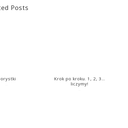
ted Posts
lorystki
Krok po kroku. 1, 2, 3…
liczymy!
2023-03-09
2023-03-09