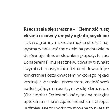
Rzecz stała się straszna – “Ciemność ruszy
ekranu i spowiły umysły oglądających pom
Tak w ogromnym skrócie można streścić naj
wysmażył swe wtórne dzieło na podstawie pow
dorównuje filmowi stopniem głupoty, to zacz
Bohaterem filmu jest znerwicowany trzynasto
swymi czternastymi urodzinami dowiaduje s
konkretnie Poszukiwaczem, w którego rękach 
wędrując w czasie i przestrzeni, znaleźć sz
nadciągającym i rosnącym w siłę Złem, rep
(Christopher Eccleston), który tak na marg
aptekarza niż krwi żądne monstrum. Chłopc
wyśmiewanego i wykorzystywanego przez sta