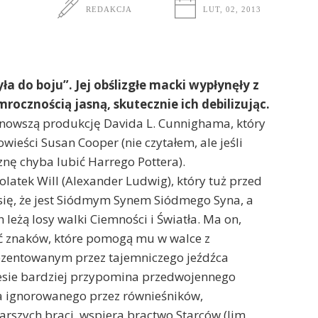
REDAKCJA
LUT, 02, 2013
ła do boju”. Jej obślizgłe macki wypłynęły z
rocznością jasną, skutecznie ich debilizując.
nowszą produkcję Davida L. Cunnighama, który
ieści Susan Cooper (nie czytałem, ale jeśli
nę chyba lubić Harrego Pottera).
latek Will (Alexander Ludwig), który tuż przed
ię, że jest Siódmym Synem Siódmego Syna, a
leżą losy walki Ciemności i Światła. Ma on,
eść znaków, które pomogą mu w walce z
rezentowanym przez tajemniczego jeźdźca
inesie bardziej przypomina przedwojennego
a ignorowanego przez równieśników,
rszych braci, wspiera bractwo Starców (Jim