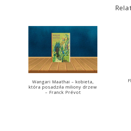
Rela
F
Wangari Maathai – kobieta,
która posadziła miliony drzew
– Franck Prévot
2023-03-14