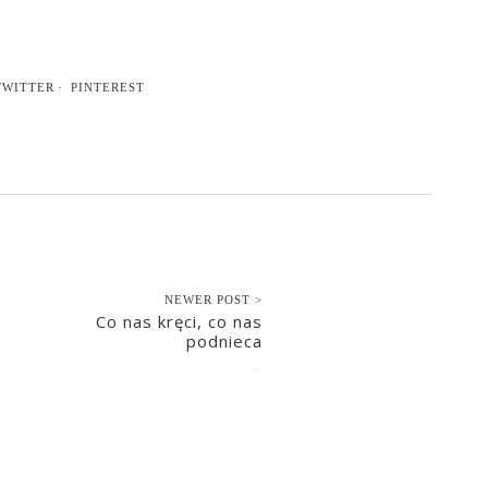
TWITTER
PINTEREST
NEWER POST >
Co nas kręci, co nas
podnieca
2013-02-02