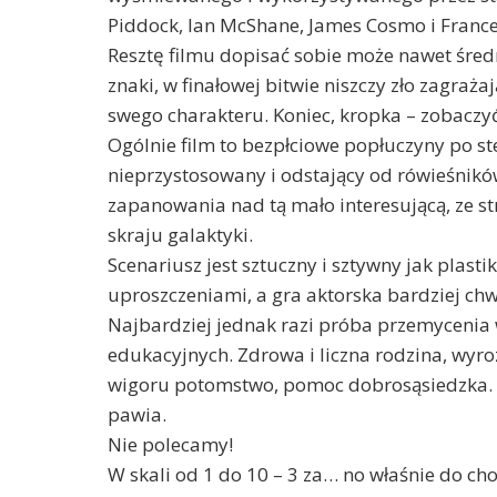
Piddock, Ian McShane, James Cosmo i France
Resztę filmu dopisać sobie może nawet śred
znaki, w finałowej bitwie niszczy zło zagraż
swego charakteru. Koniec, kropka – zobaczy
Ogólnie film to bezpłciowe popłuczyny po st
nieprzystosowany i odstający od rówieśników
zapanowania nad tą mało interesującą, ze st
skraju galaktyki.
Scenariusz jest sztuczny i sztywny jak plast
uproszczeniami, a gra aktorska bardziej 
Najbardziej jednak razi próba przemycenia 
edukacyjnych. Zdrowa i liczna rodzina, wyroz
wigoru potomstwo, pomoc dobrosąsiedzka. Ni
pawia.
Nie polecamy!
W skali od 1 do 10 – 3 za… no właśnie do cho