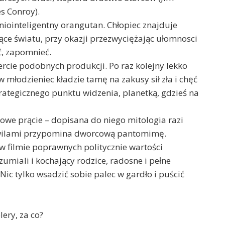
s Conroy).
niointeligentny orangutan. Chłopiec znajduje
ające światu, przy okazji przezwyciężając ułomnosci
ć, zapomnieć.
ercie podobnych produkcji. Po raz kolejny lekko
 młodzieniec kładzie tamę na zakusy sił zła i chęć
rategicznego punktu widzenia, planetką, gdzieś na
ikowe prącie – dopisana do niego mitologia razi
chwilami przypomina dworcową pantomimę.
w filmie poprawnych politycznie wartości
umiali i kochający rodzice, radosne i pełne
c tylko wsadzić sobie palec w gardło i puścić
lery, za co?