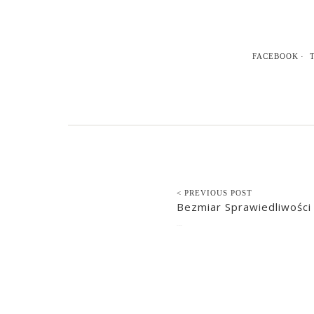
FACEBOOK
< PREVIOUS POST
Bezmiar Sprawiedliwości
2013-02-02