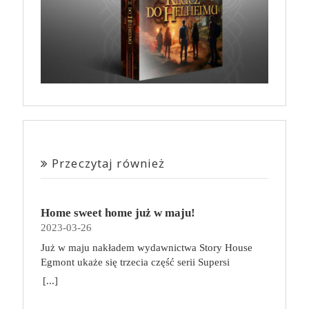
Przeczytaj również
Home sweet home już w maju!
2023-03-26
Już w maju nakładem wydawnictwa Story House
Egmont ukaże się trzecia część serii Supersi
scenarzysty Frederic Maupome. Ten tom nosi tytuł
[...]
Home sweet home. O czym tym razem poczytamy?
Troje dzieci z innej planety – Mat, Lili i Benji – są