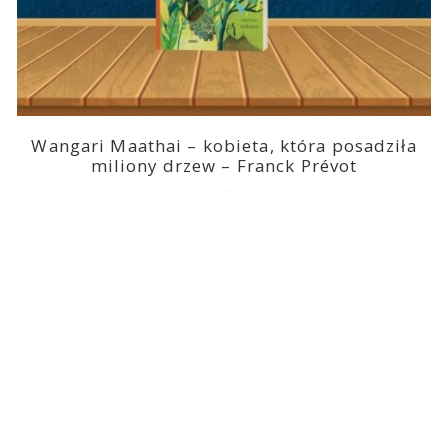
Wangari Maathai – kobieta, która posadziła
miliony drzew – Franck Prévot
2023-03-14