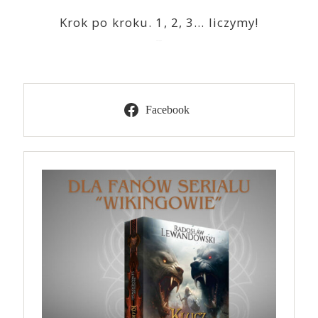
Krok po kroku. 1, 2, 3… liczymy!
2023-03-09
Facebook