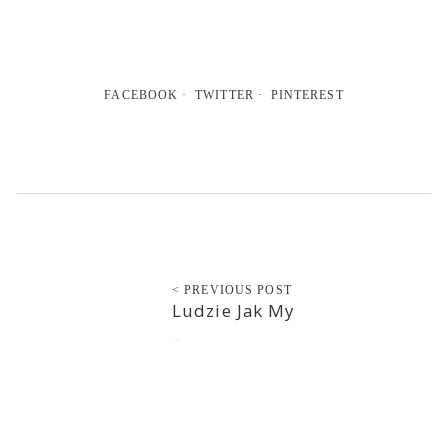
FACEBOOK
TWITTER
PINTEREST
< PREVIOUS POST
Ludzie Jak My
2013-02-09