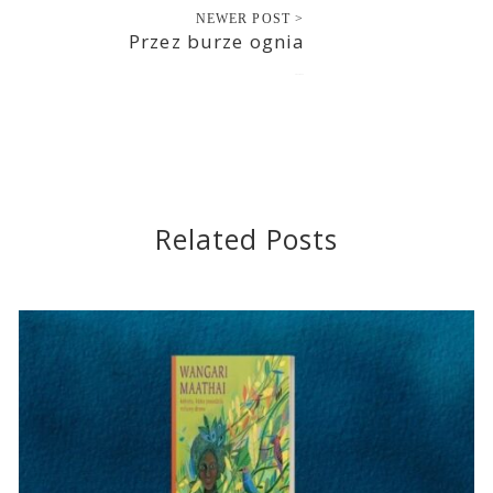
NEWER POST >
Przez burze ognia
2013-02-12
Related Posts