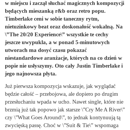
w miejscu i zaczął słuchać magicznych kompozycji
będących mieszanką r&b oraz retro popu.
Timberlake ceni w sobie taneczny rytm,
nietuzinkowy beat oraz doskonałość wokalną. Na
\”The 20/20 Experience\” wszystkie te cechy
jeszcze uwypukla, a w ponad 5-minutowych
utworach ma dosyć czasu pokazać
niestandardowe aranżacje, których na co dzień w
popie nie usłyszymy. Oto cały Justin Timberlake i
jego najnowsza płyta.
Już pierwsza kompozycja wskazuje, jak wyglądać
będzie całość – przebojowa, ale dopiero po drugim
przesłuchaniu wpada w ucho. Nawet single, które nie
brzmią już tak popowo jak starsze \”Cry Me A River\”
czy \”What Goes Around\”, to jednak kontynuują tą
zwycięską passę. Choć w \”Suit & Tie\” wspomaga