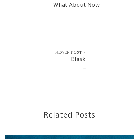
What About Now
2013-03-28
NEWER POST >
Blask
2013-03-30
Related Posts