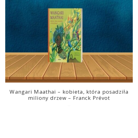
Wangari Maathai – kobieta, która posadziła
miliony drzew – Franck Prévot
2023-03-14