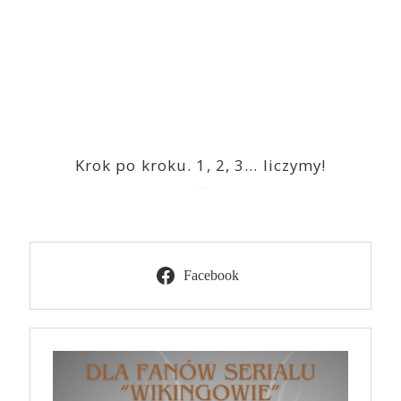
Krok po kroku. 1, 2, 3… liczymy!
2023-03-09
Facebook