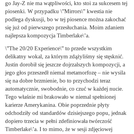
go Jay-Z nie ma wątpliwości, kto stoi za sukcesem tej
piosenki. W przypadku \”Mirrors\” kwestia nie
podlega dyskusji, bo w tej piosence można zakochać
się już od pierwszego przesłuchania. Moim zdaniem
najlepsza kompozycja Timberlake\’a.
\”The 20/20 Experience\” to przede wszystkim
delikatny wokal, za którym zdążyliśmy się stęsknić.
Justin dorobił się jeszcze dojrzalszych kompozycji, a
jego głos przeszedł niemal metamorfozę – nie wysila
się na dobre brzmienie, bo to przychodzi teraz
automatycznie, swobodnie, co czuć w każdej nucie.
Tego właśnie mi brakowało w niemal spełnionej
karierze Amerykanina. Obie poprzednie płyty
odchodziły od standardów dzisiejszego popu, jednak
dopiero trzecia w pełni zdefiniowała twórczość
Timberlake\’a. I to mimo, że w sesji zdjęciowej