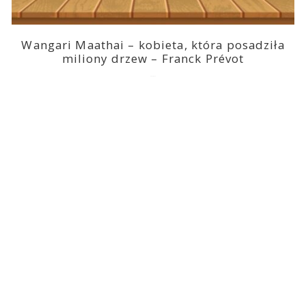
Wangari Maathai – kobieta, która posadziła
miliony drzew – Franck Prévot
2023-03-14