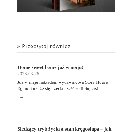
Przeczytaj również
Home sweet home już w maju!
2023-03-26
Już w maju nakładem wydawnictwa Story House
Egmont ukaże się trzecia część serii Supersi
scenarzysty Frederic Maupome. Ten tom nosi tytuł
[...]
Home sweet home. O czym tym razem poczytamy?
Troje dzieci z innej planety – Mat, Lili i Benji – są
obdarzone supermocami i wspomagane przez robota
o imieniu Al. Są rozdarte między chęcią
prowadzenia normalnego życia wśród ludzi a lękiem
Siedzący tryb życia a stan kręgosłupa – jak
przed odkryciem, kim są. W tej serii autorzy