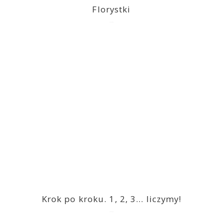
Florystki
2023-03-09
Krok po kroku. 1, 2, 3… liczymy!
2023-03-09