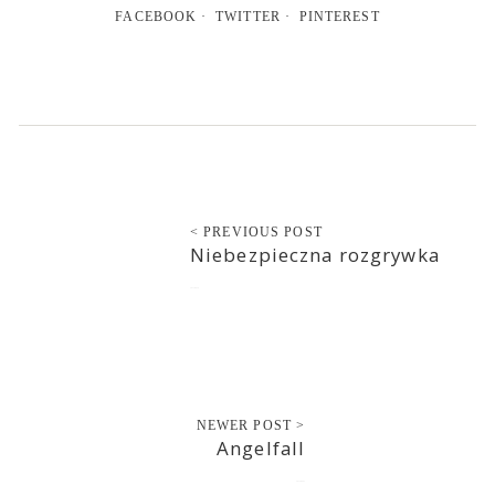
FACEBOOK
TWITTER
PINTEREST
< PREVIOUS POST
Niebezpieczna rozgrywka
2013-04-19
NEWER POST >
Angelfall
2013-04-21