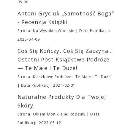
jednego z najbardziej interesujących współczesnych
05-30
mogą lub nie powinni tego robić czyli Gości,
reżyserów, Ariego Astera, z Joaquinem Phoenixem
Wystawców i Obsługi. Na terenie hali nie zabraknie
Antoni Gryciuk „Samotność Boga”
(„Joker”, „Ona”) w swojej najbardziej zaskakującej
Waszych ulubionych Wystawców serwujących
roli. Twórca kultowych „Dziedzictwo. Hereditary” i
- Recenzja Książki
napoje oraz drobne przekąski a przed halą
„Midsommar. W biały dzień” zrealizował najbardziej
planujemy Strefę FoodTrucków. Życzymy Wam
Strona: Na Wysokim Obcasie
Data Publikacji:
osobisty film, który pozwolił mu w pełni podzielić
fantastycznego czasu oczekiwania na nadchodzącą
się z widzami swoimi lękami, wizją świata, a przede
2025-04-09
imprezę. W kwietniu widzimy się po raz kolejny w
wszystkim – swoim unikalnym poczuciem humoru.
EXPO XXI!
Coś Się Kończy, Coś Się Zaczyna...
„Bo się boi” w kinach od 21 kwietnia.
Ostatni Post Książkowe Podróże
— Te Małe I Te Duże!
Strona: Książkowe Podróże - Te Małe I Te Duże!
Data Publikacji: 2024-02-01
Naturalne Produkty Dla Twojej
Skóry.
Strona: Okiem Moniki I Jej Rodziny
Data
Publikacji: 2023-05-12