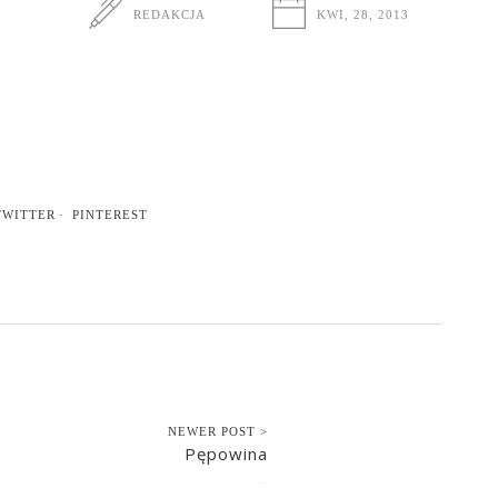
REDAKCJA
KWI, 28, 2013
TWITTER
PINTEREST
NEWER POST >
Pępowina
2013-04-28