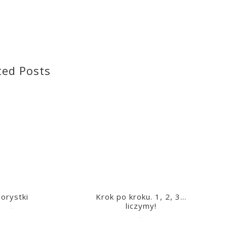
ted Posts
lorystki
Krok po kroku. 1, 2, 3…
liczymy!
2023-03-09
2023-03-09