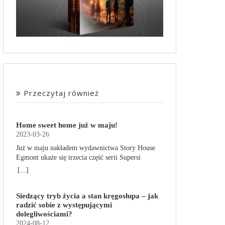
Przeczytaj również
Home sweet home już w maju!
2023-03-26
Już w maju nakładem wydawnictwa Story House
Egmont ukaże się trzecia część serii Supersi
scenarzysty Frederic Maupome. Ten tom nosi tytuł
[...]
Home sweet home. O czym tym razem poczytamy?
Troje dzieci z innej planety – Mat, Lili i Benji – są
Siedzący tryb życia a stan kręgosłupa – jak
obdarzone supermocami i wspomagane przez
radzić sobie z występującymi
robota o imieniu Al. Są rozdarte między chęcią
dolegliwościami?
prowadzenia normalnego życia wśród ludzi a
2024-08-12
lękiem przed odkryciem, kim są. W tej serii