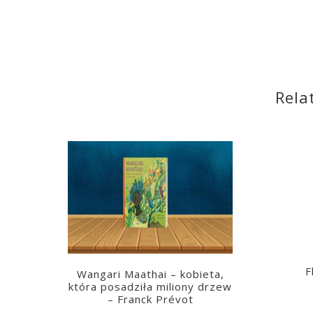
Rela
F
Wangari Maathai – kobieta,
która posadziła miliony drzew
– Franck Prévot