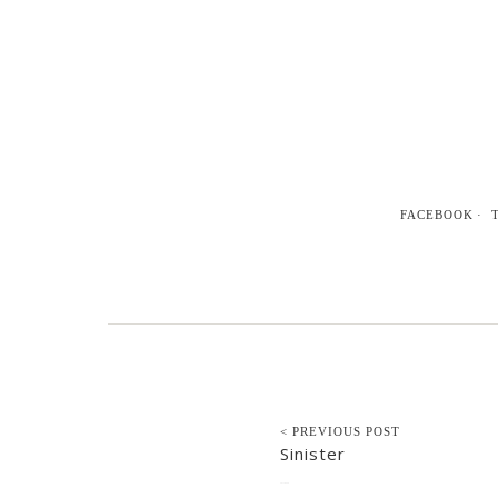
FACEBOOK
< PREVIOUS POST
Sinister
2013-04-28