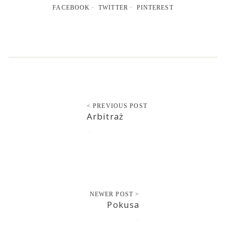
FACEBOOK
TWITTER
PINTEREST
< PREVIOUS POST
Arbitraż
2013-06-09
NEWER POST >
Pokusa
2013-06-09