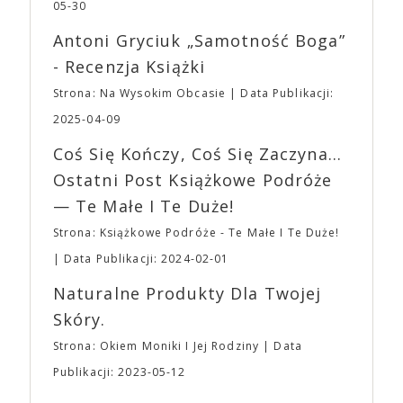
jednego z najbardziej interesujących współczesnych
05-30
mogą lub nie powinni tego robić czyli Gości,
reżyserów, Ariego Astera, z Joaquinem Phoenixem
Wystawców i Obsługi. Na terenie hali nie zabraknie
Antoni Gryciuk „Samotność Boga”
(„Joker”, „Ona”) w swojej najbardziej zaskakującej
Waszych ulubionych Wystawców serwujących
roli. Twórca kultowych „Dziedzictwo. Hereditary” i
- Recenzja Książki
napoje oraz drobne przekąski a przed halą
„Midsommar. W biały dzień” zrealizował najbardziej
planujemy Strefę FoodTrucków. Życzymy Wam
Strona: Na Wysokim Obcasie
Data Publikacji:
osobisty film, który pozwolił mu w pełni podzielić
fantastycznego czasu oczekiwania na nadchodzącą
się z widzami swoimi lękami, wizją świata, a przede
2025-04-09
imprezę. W kwietniu widzimy się po raz kolejny w
wszystkim – swoim unikalnym poczuciem humoru.
EXPO XXI!
Coś Się Kończy, Coś Się Zaczyna...
„Bo się boi” w kinach od 21 kwietnia.
Ostatni Post Książkowe Podróże
— Te Małe I Te Duże!
Strona: Książkowe Podróże - Te Małe I Te Duże!
Data Publikacji: 2024-02-01
Naturalne Produkty Dla Twojej
Skóry.
Strona: Okiem Moniki I Jej Rodziny
Data
Publikacji: 2023-05-12