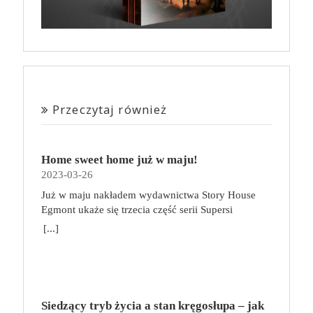
Przeczytaj również
Home sweet home już w maju!
2023-03-26
Już w maju nakładem wydawnictwa Story House
Egmont ukaże się trzecia część serii Supersi
scenarzysty Frederic Maupome. Ten tom nosi tytuł
[...]
Home sweet home. O czym tym razem poczytamy?
Troje dzieci z innej planety – Mat, Lili i Benji – są
obdarzone supermocami i wspomagane przez robota
o imieniu Al. Są rozdarte między chęcią
prowadzenia normalnego życia wśród ludzi a lękiem
Siedzący tryb życia a stan kręgosłupa – jak
przed odkryciem, kim są. W tej serii autorzy