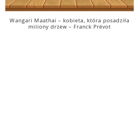
Wangari Maathai – kobieta, która posadziła
miliony drzew – Franck Prévot
2023-03-14