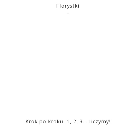
Florystki
2023-03-09
Krok po kroku. 1, 2, 3… liczymy!
2023-03-09