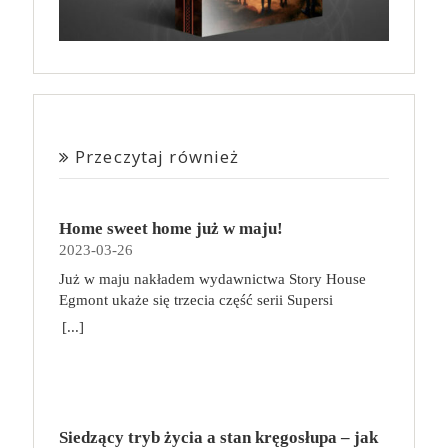
Przeczytaj również
Home sweet home już w maju!
2023-03-26
Już w maju nakładem wydawnictwa Story House
Egmont ukaże się trzecia część serii Supersi
scenarzysty Frederic Maupome. Ten tom nosi tytuł
[...]
Home sweet home. O czym tym razem poczytamy?
Troje dzieci z innej planety – Mat, Lili i Benji – są
obdarzone supermocami i wspomagane przez robota
o imieniu Al. Są rozdarte między chęcią
prowadzenia normalnego życia wśród ludzi a lękiem
Siedzący tryb życia a stan kręgosłupa – jak
przed odkryciem, kim są. W tej serii autorzy