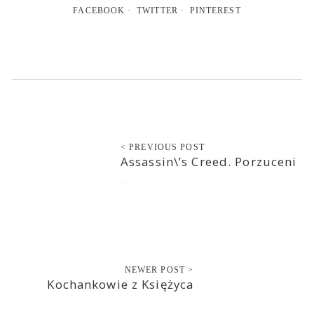
FACEBOOK
TWITTER
PINTEREST
< PREVIOUS POST
Assassin\’s Creed. Porzuceni
2013-06-15
NEWER POST >
Kochankowie z Księżyca
2013-06-15