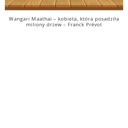
Wangari Maathai – kobieta, która posadziła
miliony drzew – Franck Prévot
2023-03-14