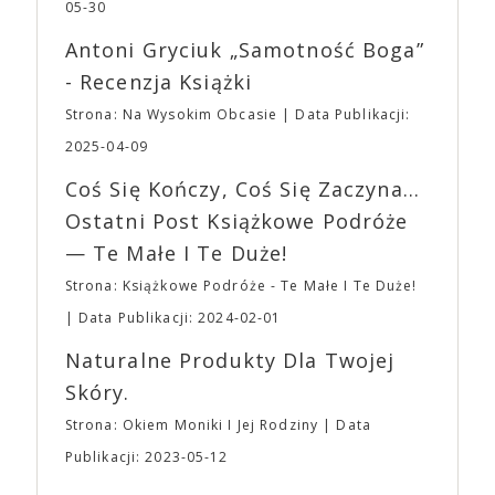
jednego z najbardziej interesujących współczesnych
05-30
mogą lub nie powinni tego robić czyli Gości,
reżyserów, Ariego Astera, z Joaquinem Phoenixem
Wystawców i Obsługi. Na terenie hali nie zabraknie
Antoni Gryciuk „Samotność Boga”
(„Joker”, „Ona”) w swojej najbardziej zaskakującej
Waszych ulubionych Wystawców serwujących
roli. Twórca kultowych „Dziedzictwo. Hereditary” i
- Recenzja Książki
napoje oraz drobne przekąski a przed halą
„Midsommar. W biały dzień” zrealizował najbardziej
planujemy Strefę FoodTrucków. Życzymy Wam
Strona: Na Wysokim Obcasie
Data Publikacji:
osobisty film, który pozwolił mu w pełni podzielić
fantastycznego czasu oczekiwania na nadchodzącą
się z widzami swoimi lękami, wizją świata, a przede
2025-04-09
imprezę. W kwietniu widzimy się po raz kolejny w
wszystkim – swoim unikalnym poczuciem humoru.
EXPO XXI!
Coś Się Kończy, Coś Się Zaczyna...
„Bo się boi” w kinach od 21 kwietnia.
Ostatni Post Książkowe Podróże
— Te Małe I Te Duże!
Strona: Książkowe Podróże - Te Małe I Te Duże!
Data Publikacji: 2024-02-01
Naturalne Produkty Dla Twojej
Skóry.
Strona: Okiem Moniki I Jej Rodziny
Data
Publikacji: 2023-05-12