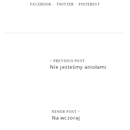
FACEBOOK
TWITTER
PINTEREST
< PREVIOUS POST
Nie jesteśmy aniołami
2013-09-08
NEWER POST >
Na wczoraj
2013-09-11