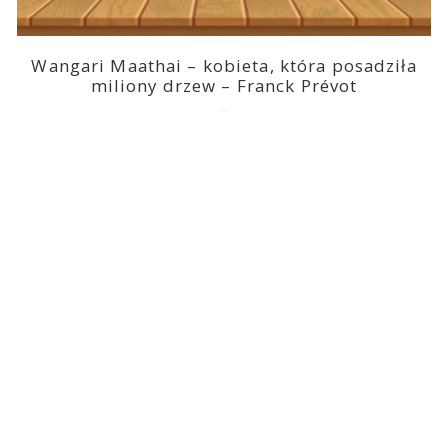
Wangari Maathai – kobieta, która posadziła
miliony drzew – Franck Prévot
2023-03-14