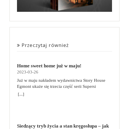
Przeczytaj również
Home sweet home już w maju!
2023-03-26
Już w maju nakładem wydawnictwa Story House
Egmont ukaże się trzecia część serii Supersi
scenarzysty Frederic Maupome. Ten tom nosi tytuł
[...]
Home sweet home. O czym tym razem poczytamy?
Troje dzieci z innej planety – Mat, Lili i Benji – są
obdarzone supermocami i wspomagane przez robota
o imieniu Al. Są rozdarte między chęcią
prowadzenia normalnego życia wśród ludzi a lękiem
Siedzący tryb życia a stan kręgosłupa – jak
przed odkryciem, kim są. W tej serii autorzy