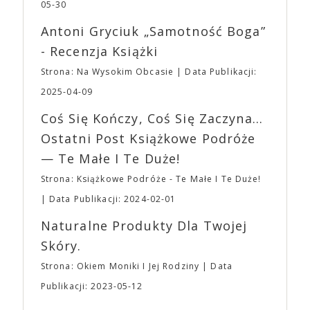
jednego z najbardziej interesujących współczesnych
05-30
mogą lub nie powinni tego robić czyli Gości,
reżyserów, Ariego Astera, z Joaquinem Phoenixem
Wystawców i Obsługi. Na terenie hali nie zabraknie
Antoni Gryciuk „Samotność Boga”
(„Joker”, „Ona”) w swojej najbardziej zaskakującej
Waszych ulubionych Wystawców serwujących
roli. Twórca kultowych „Dziedzictwo. Hereditary” i
- Recenzja Książki
napoje oraz drobne przekąski a przed halą
„Midsommar. W biały dzień” zrealizował najbardziej
planujemy Strefę FoodTrucków. Życzymy Wam
Strona: Na Wysokim Obcasie
Data Publikacji:
osobisty film, który pozwolił mu w pełni podzielić
fantastycznego czasu oczekiwania na nadchodzącą
się z widzami swoimi lękami, wizją świata, a przede
2025-04-09
imprezę. W kwietniu widzimy się po raz kolejny w
wszystkim – swoim unikalnym poczuciem humoru.
EXPO XXI!
Coś Się Kończy, Coś Się Zaczyna...
„Bo się boi” w kinach od 21 kwietnia.
Ostatni Post Książkowe Podróże
— Te Małe I Te Duże!
Strona: Książkowe Podróże - Te Małe I Te Duże!
Data Publikacji: 2024-02-01
Naturalne Produkty Dla Twojej
Skóry.
Strona: Okiem Moniki I Jej Rodziny
Data
Publikacji: 2023-05-12