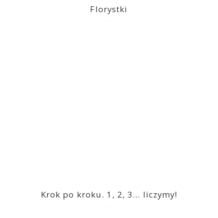
Florystki
2023-03-09
Krok po kroku. 1, 2, 3… liczymy!
2023-03-09