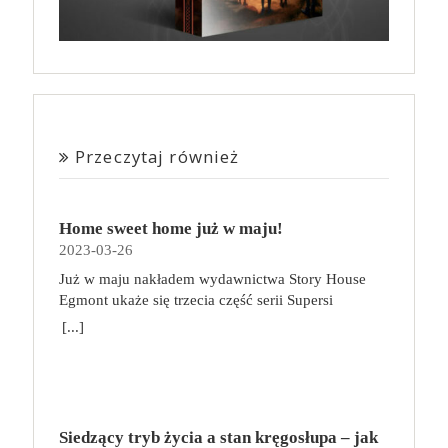
Przeczytaj również
Home sweet home już w maju!
2023-03-26
Już w maju nakładem wydawnictwa Story House
Egmont ukaże się trzecia część serii Supersi
scenarzysty Frederic Maupome. Ten tom nosi tytuł
[...]
Home sweet home. O czym tym razem poczytamy?
Troje dzieci z innej planety – Mat, Lili i Benji – są
obdarzone supermocami i wspomagane przez robota
o imieniu Al. Są rozdarte między chęcią
prowadzenia normalnego życia wśród ludzi a lękiem
Siedzący tryb życia a stan kręgosłupa – jak
przed odkryciem, kim są. W tej serii autorzy