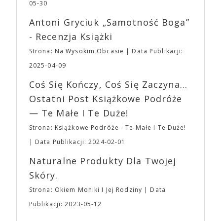
jednego z najbardziej interesujących współczesnych
05-30
mogą lub nie powinni tego robić czyli Gości,
reżyserów, Ariego Astera, z Joaquinem Phoenixem
Wystawców i Obsługi. Na terenie hali nie zabraknie
Antoni Gryciuk „Samotność Boga”
(„Joker”, „Ona”) w swojej najbardziej zaskakującej
Waszych ulubionych Wystawców serwujących
roli. Twórca kultowych „Dziedzictwo. Hereditary” i
- Recenzja Książki
napoje oraz drobne przekąski a przed halą
„Midsommar. W biały dzień” zrealizował najbardziej
planujemy Strefę FoodTrucków. Życzymy Wam
Strona: Na Wysokim Obcasie
Data Publikacji:
osobisty film, który pozwolił mu w pełni podzielić
fantastycznego czasu oczekiwania na nadchodzącą
się z widzami swoimi lękami, wizją świata, a przede
2025-04-09
imprezę. W kwietniu widzimy się po raz kolejny w
wszystkim – swoim unikalnym poczuciem humoru.
EXPO XXI!
Coś Się Kończy, Coś Się Zaczyna...
„Bo się boi” w kinach od 21 kwietnia.
Ostatni Post Książkowe Podróże
— Te Małe I Te Duże!
Strona: Książkowe Podróże - Te Małe I Te Duże!
Data Publikacji: 2024-02-01
Naturalne Produkty Dla Twojej
Skóry.
Strona: Okiem Moniki I Jej Rodziny
Data
Publikacji: 2023-05-12