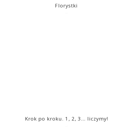
Florystki
2023-03-09
Krok po kroku. 1, 2, 3… liczymy!
2023-03-09