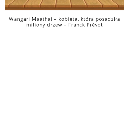
Wangari Maathai – kobieta, która posadziła
miliony drzew – Franck Prévot
2023-03-14