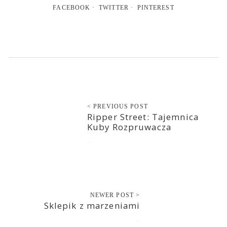
FACEBOOK
TWITTER
PINTEREST
< PREVIOUS POST
Ripper Street: Tajemnica
Kuby Rozpruwacza
2014-01-19
NEWER POST >
Sklepik z marzeniami
2014-01-19