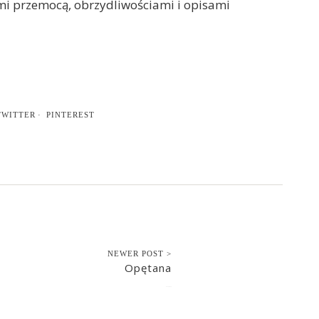
 przemocą, obrzydliwościami i opisami
TWITTER
PINTEREST
NEWER POST >
Opętana
2014-06-25