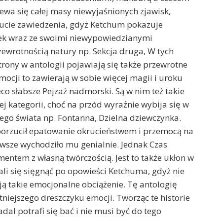
ewa się całej masy niewyjaśnionych zjawisk,
ucie zawiedzenia, gdyż Ketchum pokazuje
wiek wraz ze swoimi niewypowiedzianymi
ewrotnością natury np. Sekcja druga, W tych
strony w antologii pojawiają się także przewrotne
ocji to zawierają w sobie więcej magii i uroku
co słabsze Pejzaż nadmorski. Są w nim też takie
nej kategorii, choć na przód wyraźnie wybija się w
ącego świata np. Fontanna, Dzielna dziewczynka.
porzucił epatowanie okrucieństwem i przemocą na
erwsze wychodziło mu genialnie. Jednak Czas
ntem z własną twórczością. Jest to także ukłon w
ali się sięgnąć po opowieści Ketchuma, gdyż nie
ją takie emocjonalne obciążenie. Tę antologię
niejszego dreszczyku emocji. Tworząc te historie
dal potrafi się bać i nie musi być do tego