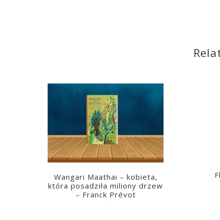
Rela
F
Wangari Maathai – kobieta,
która posadziła miliony drzew
– Franck Prévot
2023-03-14