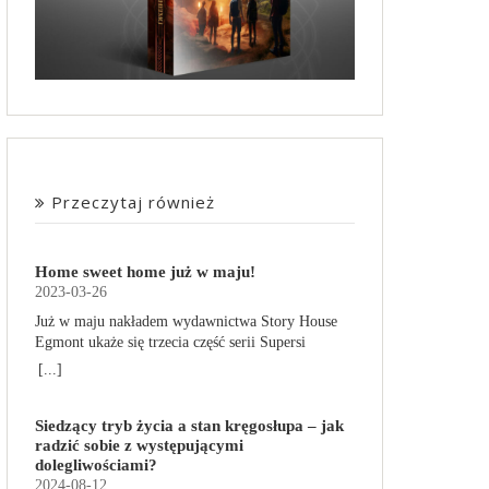
Przeczytaj również
Home sweet home już w maju!
2023-03-26
Już w maju nakładem wydawnictwa Story House
Egmont ukaże się trzecia część serii Supersi
scenarzysty Frederic Maupome. Ten tom nosi tytuł
[...]
Home sweet home. O czym tym razem poczytamy?
Troje dzieci z innej planety – Mat, Lili i Benji – są
Siedzący tryb życia a stan kręgosłupa – jak
obdarzone supermocami i wspomagane przez
radzić sobie z występującymi
robota o imieniu Al. Są rozdarte między chęcią
dolegliwościami?
prowadzenia normalnego życia wśród ludzi a
2024-08-12
lękiem przed odkryciem, kim są. W tej serii