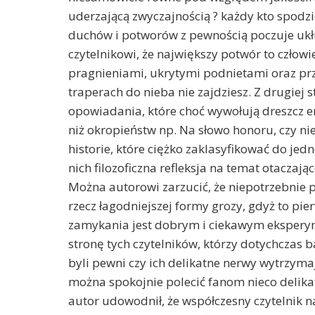
uderzającą zwyczajnością ? każdy kto spodzi
duchów i potworów z pewnością poczuje ukł
czytelnikowi, że największy potwór to czło
pragnieniami, ukrytymi podnietami oraz prz
traperach do nieba nie zajdziesz. Z drugiej 
opowiadania, które choć wywołują dreszcz em
niż okropieństw np. Na słowo honoru, czy nie
historie, które ciężko zaklasyfikować do jed
nich filozoficzna refleksja na temat otaczaj
Można autorowi zarzucić, że niepotrzebnie 
rzecz łagodniejszej formy grozy, gdyż to pi
zamykania jest dobrym i ciekawym eksperyme
stronę tych czytelników, którzy dotychczas b
byli pewni czy ich delikatne nerwy wytrzyma
można spokojnie polecić fanom nieco delikat
autor udowodnił, że współczesny czytelnik na