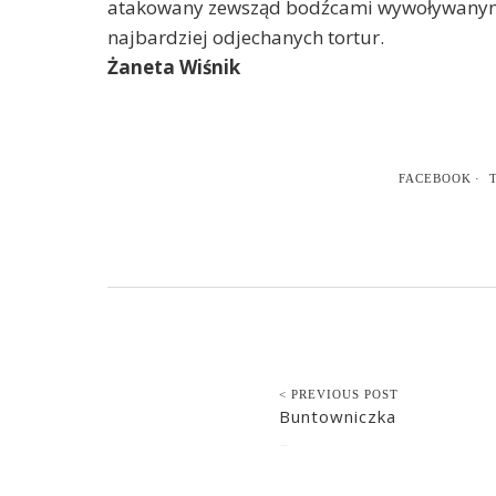
atakowany zewsząd bodźcami wywoływanymi
najbardziej odjechanych tortur.
Żaneta Wiśnik
FACEBOOK
< PREVIOUS POST
Buntowniczka
2014-06-21