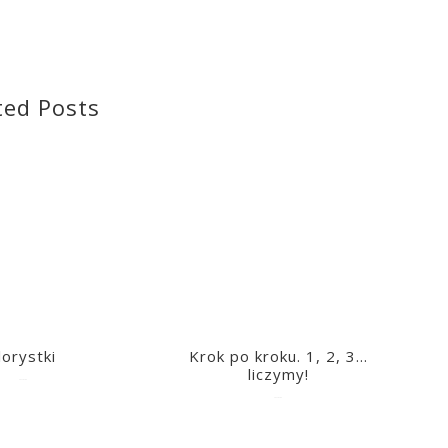
ted Posts
lorystki
Krok po kroku. 1, 2, 3…
liczymy!
2023-03-09
2023-03-09