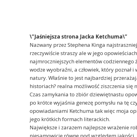
\”Jaśniejsza strona Jacka Ketchuma\”
Nazwany przez Stephena Kinga najstrasznie
rzeczywiście straszy ale w jego opowieściach
najmroczniejszych elementów codziennego życ
wodze wyobraźni, a człowiek, który poznał i
natury. Właśnie to jest najbardziej przeraż
historiach? realna możliwość ziszczenia się
Czas zamykania to zbiór dziewiętnastu opo
po krótce wyjaśnia genezę pomysłu na tę czy 
opowiadaniami Ketchuma tak więc moja opi
jego krótkich formach literackich.
Największe i zarazem najlepsze wrażenie rob
niesamowicie równe pod względem jakości.