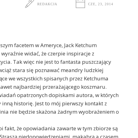
REDAKCJA
CZE, 23, 2014
jszym facetem w Ameryce, Jack Ketchum
 wyraźnie widać, że czerpie inspiracje z
ia. Tak więc nie jest to fantasta puszczający
 wciąż stara się poznawać meandry ludzkiej
ające we wszystkich spisanych przez Ketchuma
 nawet najbardziej przerażającego koszmaru.
wiadań opatrzonych dopiskami autora, w których
inną historię. Jest to mój pierwszy kontakt z
nia nie będzie skażona żadnym wyobrażeniem o
i fakt, że opowiadania zawarte w tym zbiorze są
 Straszą niedopowiedzeniami, makabrą a czasem