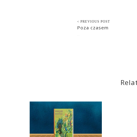
< PREVIOUS POST
Poza czasem
2014-07-18
Rela