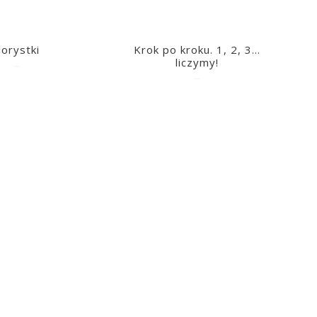
lorystki
Krok po kroku. 1, 2, 3…
liczymy!
2023-03-09
2023-03-09