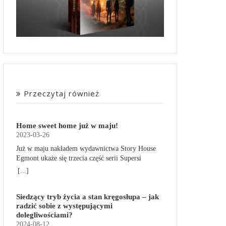
Przeczytaj również
Home sweet home już w maju!
2023-03-26
Już w maju nakładem wydawnictwa Story House
Egmont ukaże się trzecia część serii Supersi
scenarzysty Frederic Maupome. Ten tom nosi tytuł
[...]
Home sweet home. O czym tym razem poczytamy?
Troje dzieci z innej planety – Mat, Lili i Benji – są
Siedzący tryb życia a stan kręgosłupa – jak
obdarzone supermocami i wspomagane przez
radzić sobie z występującymi
robota o imieniu Al. Są rozdarte między chęcią
dolegliwościami?
prowadzenia normalnego życia wśród ludzi a
2024-08-12
lękiem przed odkryciem, kim są. W tej serii