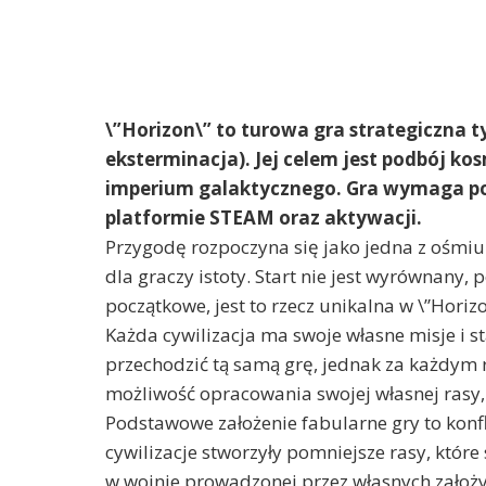
\”Horizon\” to turowa gra strategiczna ty
eksterminacja). Jej celem jest podbój ko
imperium galaktycznego. Gra wymaga połą
platformie STEAM oraz aktywacji.
Przygodę rozpoczyna się jako jedna z ośmiu r
dla graczy istoty. Start nie jest wyrównany,
początkowe, jest to rzecz unikalna w \”Horizo
Każda cywilizacja ma swoje własne misje i 
przechodzić tą samą grę, jednak za każdym 
możliwość opracowania swojej własnej rasy,
Podstawowe założenie fabularne gry to konfli
cywilizacje stworzyły pomniejsze rasy, które
w wojnie prowadzonej przez własnych założy