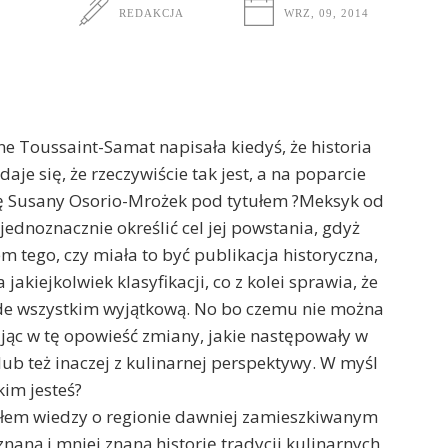
REDAKCJA
WRZ, 09, 2014
e Toussaint-Samat napisała kiedyś, że historia
ydaje się, że rzeczywiście tak jest, a na poparcie
ę Susany Osorio-Mrożek pod tytułem ?Meksyk od
jednoznacznie określić cel jej powstania, gdyż
 tego, czy miała to być publikacja historyczna,
jakiejkolwiek klasyfikacji, co z kolei sprawia, że
ede wszystkim wyjątkową. No bo czemu nie można
ając w tę opowieść zmiany, jakie następowały w
b też inaczej z kulinarnej perspektywy. W myśl
kim jesteś?
łem wiedzy o regionie dawniej zamieszkiwanym
naną i mniej znaną historię tradycji kulinarnych