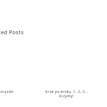
ted Posts
lorystki
Krok po kroku. 1, 2, 3…
liczymy!
2023-03-09
2023-03-09