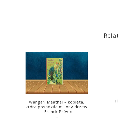
Rela
F
Wangari Maathai – kobieta,
która posadziła miliony drzew
– Franck Prévot
2023-03-14