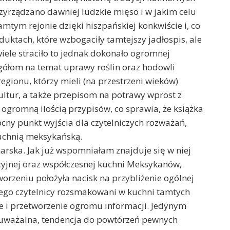
yrządzano dawniej ludzkie mięso i w jakim celu
amtym rejonie dzięki hiszpańskiej konkwiście i, co
duktach, które wzbogaciły tamtejszy jadłospis, ale
wiele straciło to jednak dokonało ogromnej
gółom na temat uprawy roślin oraz hodowli
gionu, którzy mieli (na przestrzeni wieków)
ltur, a także przepisom na potrawy wprost z
ogromną ilością przypisów, co sprawia, że książka
ny punkt wyjścia dla czytelniczych rozważań,
uchnią meksykańską.
harska. Jak już wspomniałam znajduje się w niej
cyjnej oraz współczesnej kuchni Meksykanów,
worzeniu położyła nacisk na przybliżenie ogólnej
latego czytelnicy rozsmakowani w kuchni tamtych
e i przetworzenie ogromu informacji. Jedynym
auważalna, tendencja do powtórzeń pewnych