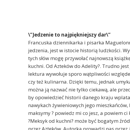
\”Jedzenie to najpiękniejszy dar\”
Francuska dziennikarka i pisarka Maguelonn
jedzenia, jest w istocie historią ludzkości. W
tych słów mogę przywołać najnowszą książk
kuchni. Od Azteków do Adelity?. Trudno jest 
lektura wywołuje sporo wątpliwości względem
czy też kulinarna. Dzięki temu, jednak umyka 
można ją nazwać nie tylko ciekawą, ale prz
by opowiedzieć historii danego kraju wplat
nawykach żywieniowych jego mieszkańców, lu
maksymy ? powiedz mi co jesz, a powiem ci 
?Meksyk od kuchni? może być bogatym źród
przez Azteków. Autorka prowadzi nas przez z