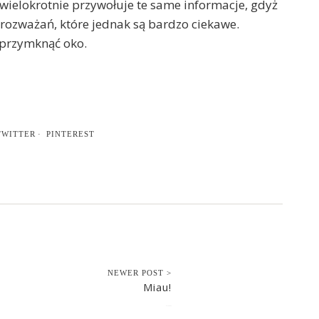
a wielokrotnie przywołuje te same informacje, gdyż
 rozważań, które jednak są bardzo ciekawe.
 przymknąć oko.
TWITTER
PINTEREST
NEWER POST >
Miau!
2014-09-09