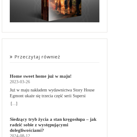
Przeczytaj również
Home sweet home już w maju!
2023-03-26
Już w maju nakładem wydawnictwa Story House
Egmont ukaże się trzecia część serii Supersi
scenarzysty Frederic Maupome. Ten tom nosi tytuł
[...]
Home sweet home. O czym tym razem poczytamy?
Troje dzieci z innej planety – Mat, Lili i Benji – są
Siedzący tryb życia a stan kręgosłupa – jak
obdarzone supermocami i wspomagane przez
radzić sobie z występującymi
robota o imieniu Al. Są rozdarte między chęcią
dolegliwościami?
prowadzenia normalnego życia wśród ludzi a
2024-08-12
lękiem przed odkryciem, kim są. W tej serii