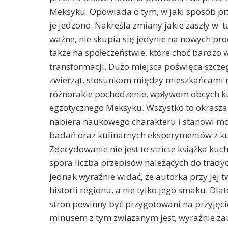
Meksyku. Opowiada o tym, w jaki sposób prz
je jedzono. Nakreśla zmiany jakie zaszły w t
ważne, nie skupia się jedynie na nowych pro
także na społeczeństwie, które choć bardzo 
transformacji. Dużo miejsca poświęca szcze
zwierząt, stosunkom między mieszkańcami re
różnorakie pochodzenie, wpływom obcych ku
egzotycznego Meksyku. Wszystko to okrasza 
nabiera naukowego charakteru i stanowi moc
badań oraz kulinarnych eksperymentów z k
Zdecydowanie nie jest to stricte książka kuc
spora liczba przepisów należących do trady
jednak wyraźnie widać, że autorka przy jej t
historii regionu, a nie tylko jego smaku. D
stron powinny być przygotowani na przyjęci
minusem z tym związanym jest, wyraźnie z