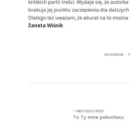
krótkich partii treści. Wydaje się, że autork
brakuje jej punktu zaczepienia dla dalszych
Dlatego też uważam, że akurat na to można
Żaneta Wiśnik
FACEBOOK
< PREVIOUS POST
To Ty mnie pokochasz
2014-09-08