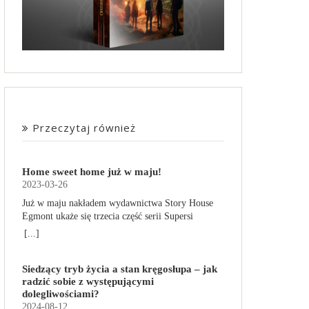
Przeczytaj również
Home sweet home już w maju!
2023-03-26
Już w maju nakładem wydawnictwa Story House
Egmont ukaże się trzecia część serii Supersi
scenarzysty Frederic Maupome. Ten tom nosi tytuł
[...]
Home sweet home. O czym tym razem poczytamy?
Troje dzieci z innej planety – Mat, Lili i Benji – są
Siedzący tryb życia a stan kręgosłupa – jak
obdarzone supermocami i wspomagane przez
radzić sobie z występującymi
robota o imieniu Al. Są rozdarte między chęcią
dolegliwościami?
prowadzenia normalnego życia wśród ludzi a
2024-08-12
lękiem przed odkryciem, kim są. W tej serii