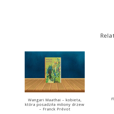
Rela
F
Wangari Maathai – kobieta,
która posadziła miliony drzew
– Franck Prévot