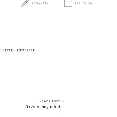
REDAKCJA
PAŹ, 09, 2014
TWITTER
PINTEREST
NEWER POST >
Trzy panny młode
2014-10-11