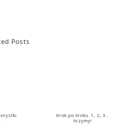
ted Posts
lorystki
Krok po kroku. 1, 2, 3…
liczymy!
2023-03-09
2023-03-09