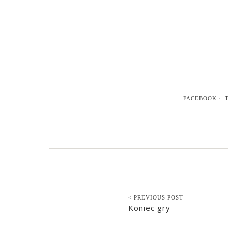
FACEBOOK
< PREVIOUS POST
Koniec gry
2014-10-07