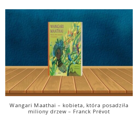
Wangari Maathai – kobieta, która posadziła
miliony drzew – Franck Prévot
2023-03-14