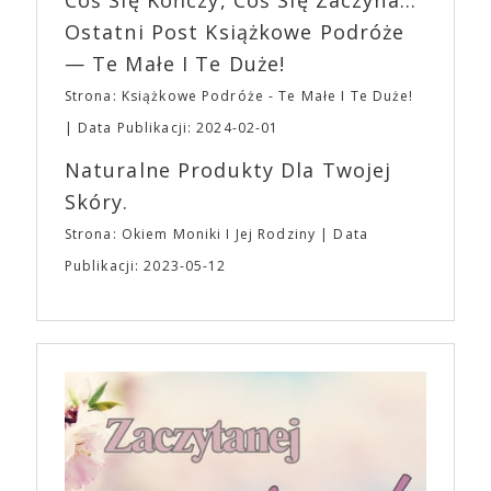
„Bo się boi” w kinach od 21 kwietnia.
Ostatni Post Książkowe Podróże
— Te Małe I Te Duże!
Strona: Książkowe Podróże - Te Małe I Te Duże!
Data Publikacji: 2024-02-01
Naturalne Produkty Dla Twojej
Skóry.
Strona: Okiem Moniki I Jej Rodziny
Data
Publikacji: 2023-05-12