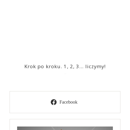
Krok po kroku. 1, 2, 3… liczymy!
2023-03-09
Facebook