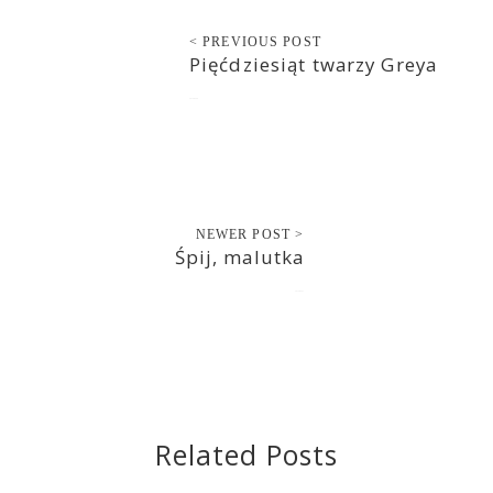
< PREVIOUS POST
Pięćdziesiąt twarzy Greya
2015-05-20
NEWER POST >
Śpij, malutka
2015-05-21
Related Posts