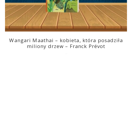
Wangari Maathai – kobieta, która posadziła
miliony drzew – Franck Prévot
2023-03-14