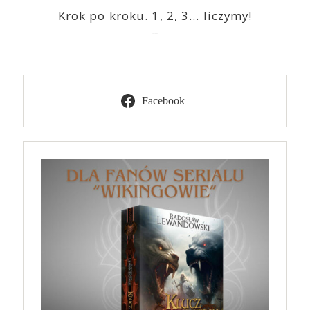
Krok po kroku. 1, 2, 3… liczymy!
2023-03-09
Facebook