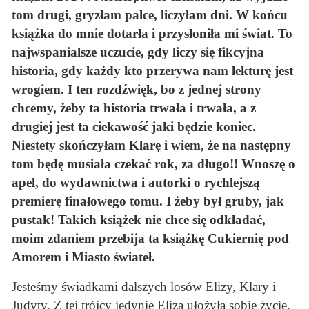
tom drugi, gryzłam palce, liczyłam dni. W końcu
książka do mnie dotarła i przysłoniła mi świat. To
najwspanialsze uczucie, gdy liczy się fikcyjna
historia, gdy każdy kto przerywa nam lekturę jest
wrogiem. I ten rozdźwięk, bo z jednej strony
chcemy, żeby ta historia trwała i trwała, a z
drugiej jest ta ciekawość jaki będzie koniec.
Niestety skończyłam Klarę i wiem, że na następny
tom będę musiała czekać rok, za długo!! Wnoszę o
apel, do wydawnictwa i autorki o rychlejszą
premierę finałowego tomu. I żeby był gruby, jak
pustak! Takich książek nie chce się odkładać,
moim zdaniem przebija ta książkę Cukiernię pod
Amorem i Miasto świateł.
Jesteśmy świadkami dalszych losów Elizy, Klary i
Judyty. Z tej trójcy jedynie Eliza ułożyła sobie życie.