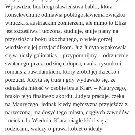
Wprawdzie bez błogosławieństwa babki, która
konsekwentnie odmawia pobłogosławienia związku
wnuczki z austriackim żołnierzem, ale mimo to Eliza
jest szczęśliwa i ułożona, studiuje, snuje plany na
przyszłość u boku ukochanego, o wiele gorzej
wiedzie się jej przyjaciółkom. Już Judyta wpakowała
się w niezły galimatias – przypomnijmy – odrzucenie
swatanego przez rodzinę chłopca, nauka rysunku i
romans z bawidamkiem, który zrobił jej dziecko i
porzucił. Judyta się truła i gdy wydawało się, że
odnalazła miłość w osobie brata Klary – Maurycego,
brakło tego finalnego akordu. Judyta pracuje, czeka
na Maurycego, jednak kiedy mężczyzna przyjeżdża z
narzeczoną, ma dosyć tego miasta, ciągłych zawodów
i ucieka do Wiednia. Klara ciągle kłóci się z
rodzicami, walczy o prawa kobiet o ideały