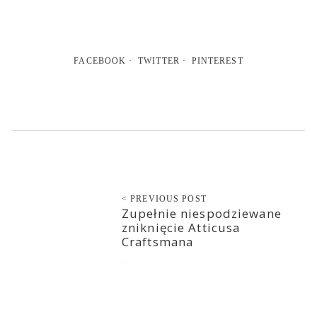
FACEBOOK
TWITTER
PINTEREST
< PREVIOUS POST
Zupełnie niespodziewane
zniknięcie Atticusa
Craftsmana
2015-06-18