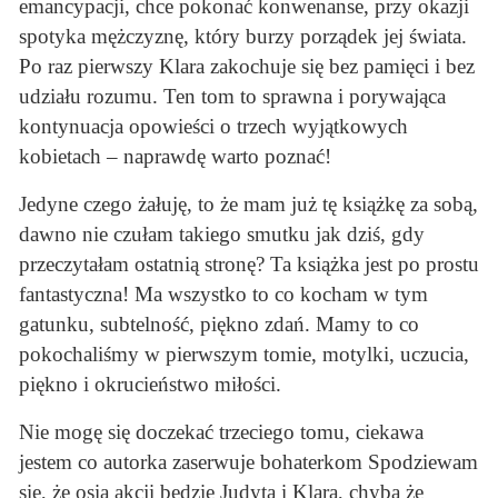
emancypacji, chce pokonać konwenanse, przy okazji
spotyka mężczyznę, który burzy porządek jej świata.
Po raz pierwszy Klara zakochuje się bez pamięci i bez
udziału rozumu. Ten tom to sprawna i porywająca
kontynuacja opowieści o trzech wyjątkowych
kobietach – naprawdę warto poznać!
Jedyne czego żałuję, to że mam już tę książkę za sobą,
dawno nie czułam takiego smutku jak dziś, gdy
przeczytałam ostatnią stronę? Ta książka jest po prostu
fantastyczna! Ma wszystko to co kocham w tym
gatunku, subtelność, piękno zdań. Mamy to co
pokochaliśmy w pierwszym tomie, motylki, uczucia,
piękno i okrucieństwo miłości.
Nie mogę się doczekać trzeciego tomu, ciekawa
jestem co autorka zaserwuje bohaterkom Spodziewam
się, że osią akcji będzie Judyta i Klara, chyba że