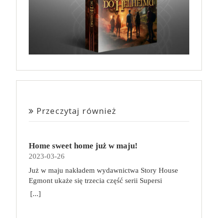
Przeczytaj również
Home sweet home już w maju!
2023-03-26
Już w maju nakładem wydawnictwa Story House
Egmont ukaże się trzecia część serii Supersi
scenarzysty Frederic Maupome. Ten tom nosi tytuł
[...]
Home sweet home. O czym tym razem poczytamy?
Troje dzieci z innej planety – Mat, Lili i Benji – są