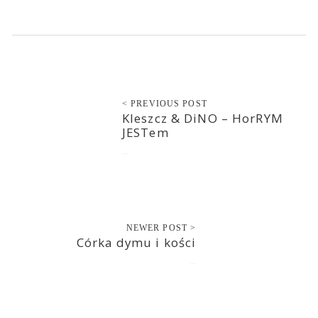
< PREVIOUS POST
Kleszcz & DiNO – HorRYM
JESTem
2015-07-02
NEWER POST >
Córka dymu i kości
2015-07-03