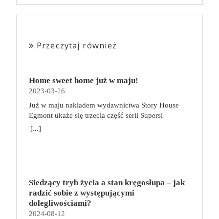
Przeczytaj również
Home sweet home już w maju!
2023-03-26
Już w maju nakładem wydawnictwa Story House
Egmont ukaże się trzecia część serii Supersi
scenarzysty Frederic Maupome. Ten tom nosi tytuł
[...]
Home sweet home. O czym tym razem poczytamy?
Troje dzieci z innej planety – Mat, Lili i Benji – są
obdarzone supermocami i wspomagane przez robota
o imieniu Al. Są rozdarte między chęcią
prowadzenia normalnego życia wśród ludzi a lękiem
Siedzący tryb życia a stan kręgosłupa – jak
przed odkryciem, kim są. W tej serii autorzy
radzić sobie z występującymi
podejmują takie tematy, jak poszukiwanie
dolegliwościami?
tożsamości, rodziny, samotności i odmienności pod
2024-08-12
przykrywką opowieści o superbohaterach. W