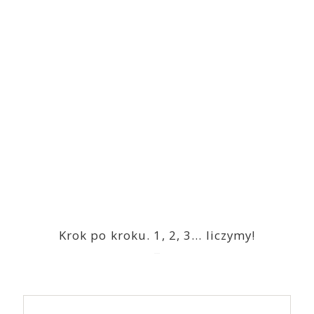
Krok po kroku. 1, 2, 3… liczymy!
2023-03-09