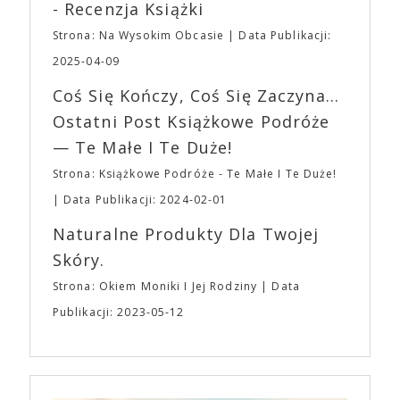
roli. Twórca kultowych „Dziedzictwo. Hereditary” i
- Recenzja Książki
napoje oraz drobne przekąski a przed halą
„Midsommar. W biały dzień” zrealizował najbardziej
planujemy Strefę FoodTrucków. Życzymy Wam
Strona: Na Wysokim Obcasie
Data Publikacji:
osobisty film, który pozwolił mu w pełni podzielić
fantastycznego czasu oczekiwania na nadchodzącą
się z widzami swoimi lękami, wizją świata, a przede
2025-04-09
imprezę. W kwietniu widzimy się po raz kolejny w
wszystkim – swoim unikalnym poczuciem humoru.
EXPO XXI!
Coś Się Kończy, Coś Się Zaczyna...
„Bo się boi” w kinach od 21 kwietnia.
Ostatni Post Książkowe Podróże
— Te Małe I Te Duże!
Strona: Książkowe Podróże - Te Małe I Te Duże!
Data Publikacji: 2024-02-01
Naturalne Produkty Dla Twojej
Skóry.
Strona: Okiem Moniki I Jej Rodziny
Data
Publikacji: 2023-05-12