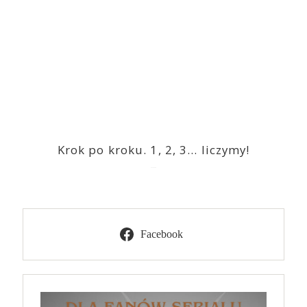
Krok po kroku. 1, 2, 3… liczymy!
2023-03-09
Facebook