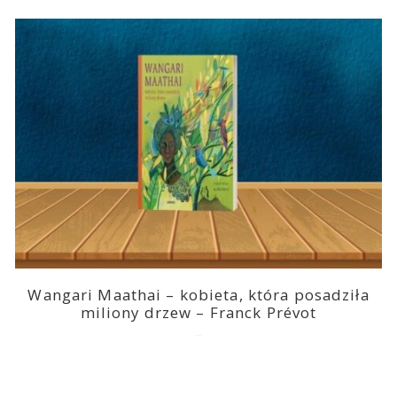
Wangari Maathai – kobieta, która posadziła
miliony drzew – Franck Prévot
2023-03-14