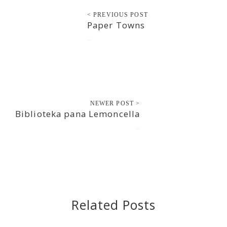
< PREVIOUS POST
Paper Towns
2015-07-15
NEWER POST >
Biblioteka pana Lemoncella
2015-07-16
Related Posts