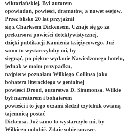
wiktoriańskiej. Był autorem
opowiadań, powieści, dramatów, a nawet esejów.
Przez blisko 20 lat przyjaźnił
się z Charlesem Dickensem. Uznaje się go za
prekursora powieści detektywistycznej,
dzięki publikacji Kamienia księżycowego. Już
samo to wystarczyłoby mi, by
sięgnąć, po piękne wydanie Nawiedzonego hotelu,
jednak w moim przypadku,
najpierw poznałam Wilkiego Collinsa jako
bohatera literackiego w genialnej
powieści Drood, autorstwa D. Simmonsa. Wilkie
był narratorem i bohaterem
powieści i to jego oczami śledził czytelnik owianą
tajemnicą postać
Dickensa. Już samo to wystarczyło mi, by
Wilkiego polubić. Zdaję sobie sprawę,