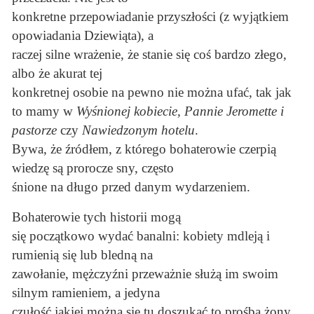
konkretne przepowiadanie przyszłości (z wyjątkiem
opowiadania Dziewiąta), a
raczej silne wrażenie, że stanie się coś bardzo złego,
albo że akurat tej
konkretnej osobie na pewno nie można ufać, tak jak
to mamy w
Wyśnionej kobiecie, Pannie Jeromette i
pastorze
czy
Nawiedzonym hotelu
.
Bywa, że źródłem, z którego bohaterowie czerpią
wiedzę są prorocze sny, często
śnione na długo przed danym wydarzeniem.
Bohaterowie tych historii mogą
się początkowo wydać banalni: kobiety mdleją i
rumienią się lub bledną na
zawołanie, mężczyźni przeważnie służą im swoim
silnym ramieniem, a jedyna
czułość jakiej można się tu doszukać to prośba żony