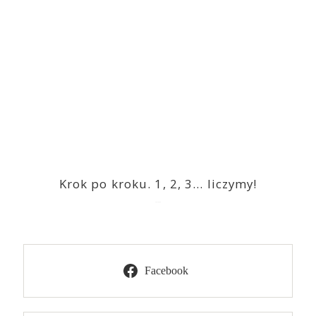
Krok po kroku. 1, 2, 3… liczymy!
2023-03-09
Facebook