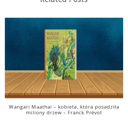
Wangari Maathai – kobieta, która posadziła
miliony drzew – Franck Prévot
2023-03-14