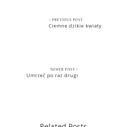
< PREVIOUS POST
Ciemne dzikie kwiaty
2015-10-14
NEWER POST >
Umrzeć po raz drugi
2015-10-16
Related Posts