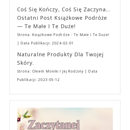
imprezę. W kwietniu widzimy się po raz kolejny w
wszystkim – swoim unikalnym poczuciem humoru.
EXPO XXI!
Coś Się Kończy, Coś Się Zaczyna...
„Bo się boi” w kinach od 21 kwietnia.
Ostatni Post Książkowe Podróże
— Te Małe I Te Duże!
Strona: Książkowe Podróże - Te Małe I Te Duże!
Data Publikacji: 2024-02-01
Naturalne Produkty Dla Twojej
Skóry.
Strona: Okiem Moniki I Jej Rodziny
Data
Publikacji: 2023-05-12