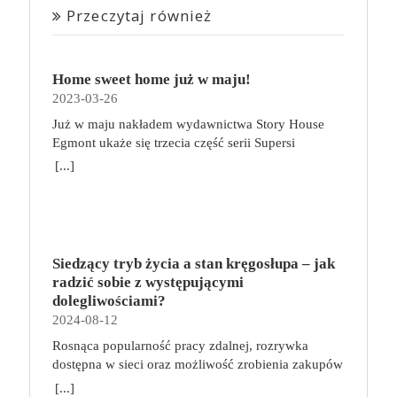
Przeczytaj również
Home sweet home już w maju!
2023-03-26
Już w maju nakładem wydawnictwa Story House
Egmont ukaże się trzecia część serii Supersi
scenarzysty Frederic Maupome. Ten tom nosi tytuł
[...]
Home sweet home. O czym tym razem poczytamy?
Troje dzieci z innej planety – Mat, Lili i Benji – są
obdarzone supermocami i wspomagane przez robota
o imieniu Al. Są rozdarte między chęcią
prowadzenia normalnego życia wśród ludzi a lękiem
Siedzący tryb życia a stan kręgosłupa – jak
przed odkryciem, kim są. W tej serii autorzy
radzić sobie z występującymi
podejmują takie tematy, jak poszukiwanie
dolegliwościami?
tożsamości, rodziny, samotności i odmienności pod
2024-08-12
przykrywką opowieści o superbohaterach. W
Rosnąca popularność pracy zdalnej, rozrywka
trzecim tomie rodzeństwo znalazło się w policyjnym
dostępna w sieci oraz możliwość zrobienia zakupów
potrzasku. Dzieci są ścigane, dlatego będą musiały
online sprawiają, że zmniejsza się nasza aktywność
opuścić swój dom i znaleźć nowe schronienie…
[...]