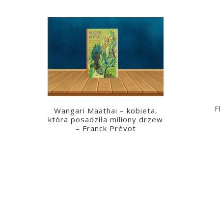
F
Wangari Maathai – kobieta,
która posadziła miliony drzew
– Franck Prévot
2023-03-14