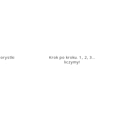
lorystki
Krok po kroku. 1, 2, 3…
liczymy!
2023-03-09
2023-03-09