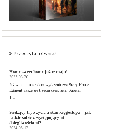
Przeczytaj również
Home sweet home już w maju!
2023-03-26
Już w maju nakładem wydawnictwa Story House
Egmont ukaże się trzecia część serii Supersi
scenarzysty Frederic Maupome. Ten tom nosi tytuł
[...]
Home sweet home. O czym tym razem poczytamy?
Troje dzieci z innej planety – Mat, Lili i Benji – są
Siedzący tryb życia a stan kręgosłupa – jak
obdarzone supermocami i wspomagane przez
radzić sobie z występującymi
robota o imieniu Al. Są rozdarte między chęcią
dolegliwościami?
prowadzenia normalnego życia wśród ludzi a
2024-08-12
lękiem przed odkryciem, kim są. W tej serii