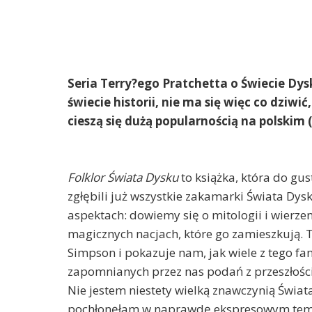
Seria Terry?ego Pratchetta o Świecie Dys
świecie historii, nie ma się więc co dziwi
cieszą się dużą popularnością na polskim
Folklor Świata Dysku
to książka, która do gu
zgłębili już wszystkie zakamarki Świata Dy
aspektach: dowiemy się o mitologii i wierze
magicznych nacjach, które go zamieszkują. Te
Simpson i pokazuje nam, jak wiele z tego fa
zapomnianych przez nas podań z przeszłości
Nie jestem niestety wielką znawczynią Świa
pochłonęłam w naprawdę ekspresowym tempie