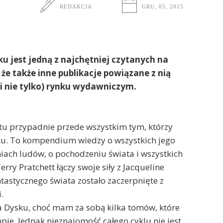
REDAKCJA
GRU, 05, 2015
ku jest jedną z najchętniej czytanych na
ć, że także inne publikacje powiązane z nią
 (i nie tylko) rynku wydawniczym.
stu przypadnie przede wszystkim tym, którzy
sku. To kompendium wiedzy o wszystkich jego
niach ludów, o pochodzeniu świata i wszystkich
rry Pratchett łączy swoje siły z Jacqueline
ntastycznego świata zostało zaczerpnięte z
.
ta Dysku, choć mam za sobą kilka tomów, które
. Jednak nieznajomość całego cyklu nie jest