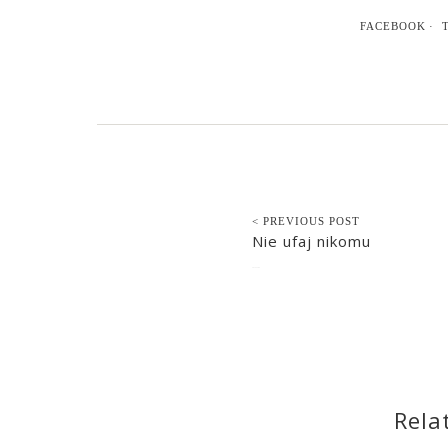
FACEBOOK
< PREVIOUS POST
Nie ufaj nikomu
2015-12-05
Rela