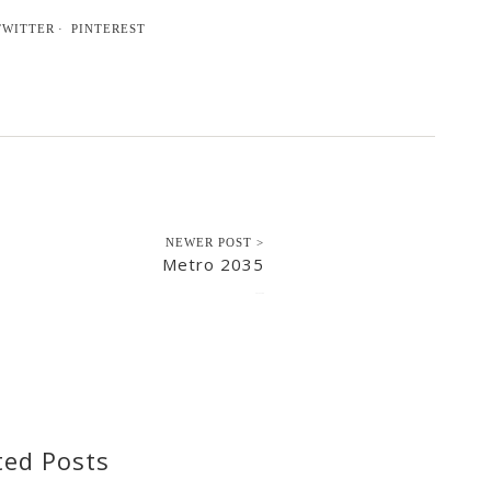
TWITTER
PINTEREST
NEWER POST >
Metro 2035
2015-12-06
ted Posts