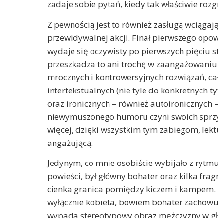
zadaje sobie pytań, kiedy tak właściwie rozg
Z pewnością jest to również zasługą wciągają
przewidywalnej akcji. Finał pierwszego opo
wydaje się oczywisty po pierwszych pięciu str
przeszkadza to ani trochę w zaangażowaniu s
mrocznych i kontrowersyjnych rozwiązań, c
intertekstualnych (nie tyle do konkretnych 
oraz ironicznych – również autoironicznych 
niewymuszonego humoru czyni swoich sprzym
więcej, dzięki wszystkim tym zabiegom, lekt
angażującą.
Jedynym, co mnie osobiście wybijało z rytmu
powieści, był główny bohater oraz kilka fra
cienka granica pomiędzy kiczem i kampem. W
wyłącznie kobieta, bowiem bohater zachowuje
wypada stereotypowy obraz mężczyzny w głow