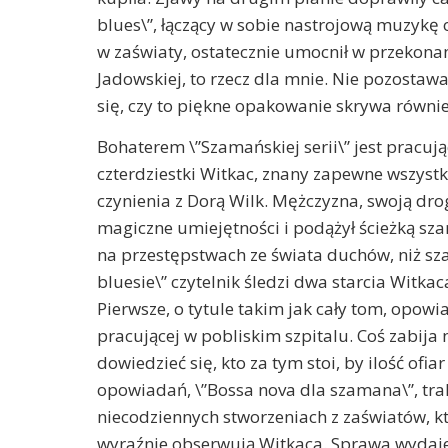
blues\”, łączący w sobie nastrojową muzykę 
w zaświaty, ostatecznie umocnił w przekonan
Jadowskiej, to rzecz dla mnie. Nie pozostawa
się, czy to piękne opakowanie skrywa równi
Bohaterem \”Szamańskiej serii\” jest pracują
czterdziestki Witkac, znany zapewne wszystk
czynienia z Dorą Wilk. Mężczyzna, swoją dro
magiczne umiejętności i podążył ścieżką sza
na przestępstwach ze świata duchów, niż sz
bluesie\” czytelnik śledzi dwa starcia Witk
Pierwsze, o tytule takim jak cały tom, opowia
pracującej w pobliskim szpitalu. Coś zabij
dowiedzieć się, kto za tym stoi, by ilość ofiar
opowiadań, \”Bossa nova dla szamana\”, trak
niecodziennych stworzeniach z zaświatów, któ
wyraźnie obserwują Witkaca. Sprawa wydaje 