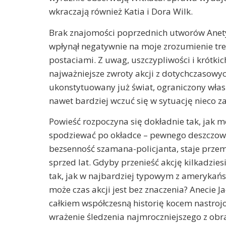
wkraczają również Katia i Dora Wilk.
Brak znajomości poprzednich utworów Anety
wpłynął negatywnie na moje zrozumienie treś
postaciami. Z uwag, uszczypliwości i krótki
najważniejsze zwroty akcji z dotychczasowy
ukonstytuowany już świat, ograniczony wła
nawet bardziej wczuć się w sytuację nieco 
Powieść rozpoczyna się dokładnie tak, jak m
spodziewać po okładce – pewnego deszczowe
bezsenność szamana-policjanta, staje prze
sprzed lat. Gdyby przenieść akcję kilkadzies
tak, jak w najbardziej typowym z amerykańs
może czas akcji jest bez znaczenia? Anecie J
całkiem współczesną historię kocem nastrojow
wrażenie śledzenia najmroczniejszego z obra