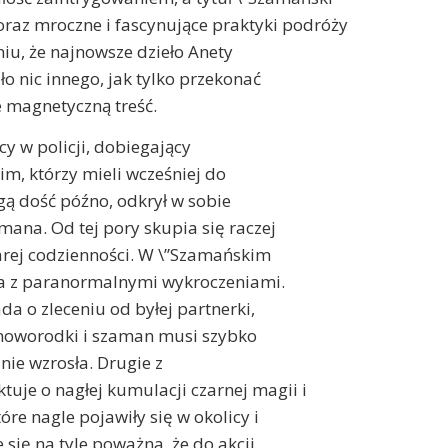
oraz mroczne i fascynujące praktyki podróży
iu, że najnowsze dzieło Anety
ło nic innego, jak tylko przekonać
e magnetyczną treść.
cy w policji, dobiegający
im, którzy mieli wcześniej do
gą dość późno, odkrył w sobie
mana. Od tej pory skupia się raczej
arej codzienności. W \”Szamańskim
aca z paranormalnymi wykroczeniami.
da o zleceniu od byłej partnerki,
a noworodki i szaman musi szybko
 nie wzrosła. Drugie z
tuje o nagłej kumulacji czarnej magii i
re nagle pojawiły się w okolicy i
się na tyle poważna, że do akcji