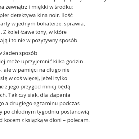
na zewnątrz i miękki w środku;
er detektywa kina noir. Ilość
awarty w jednym bohaterze, sprawia,
. Z kolei łzawe tony, w które
ają i to nie w pozytywny sposób.
 w żaden sposób
ej może uprzyjemnić kilka godzin –
, ale w pamięci na długo nie
ę w coś więcej, jeżeli tylko
ne z jego przygód mniej będą
h. Tak czy siak, dla złapania
o a drugiego egzaminu podczas
rzy po chłodnym tygodniu postanowią
d kocem z książką w dłoni – polecam.