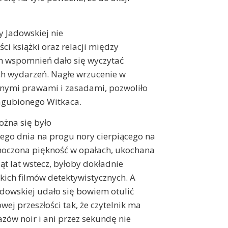
 Jadowskiej nie
ci książki oraz relacji między
ch wspomnień dało się wyczytać
ch wydarzeń. Nagłe wrzucenie w
snymi prawami i zasadami, pozwoliło
zagubionego Witkaca.
ożna się było
go dnia na progu nory cierpiącego na
moczona piękność w opałach, ukochana
iąt lat wstecz, byłoby dokładnie
kich filmów detektywistycznych. A
adowskiej udało się bowiem otulić
ej przeszłości tak, że czytelnik ma
zów noir i ani przez sekundę nie