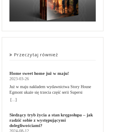
Przeczytaj również
Home sweet home już w maju!
2023-03-26
Już w maju nakładem wydawnictwa Story House
Egmont ukaże się trzecia część serii Supersi
scenarzysty Frederic Maupome. Ten tom nosi tytuł
[...]
Home sweet home. O czym tym razem poczytamy?
Troje dzieci z innej planety – Mat, Lili i Benji – są
Siedzący tryb życia a stan kręgosłupa – jak
obdarzone supermocami i wspomagane przez
radzić sobie z występującymi
robota o imieniu Al. Są rozdarte między chęcią
dolegliwościami?
prowadzenia normalnego życia wśród ludzi a
2024-08-12
lękiem przed odkryciem, kim są. W tej serii