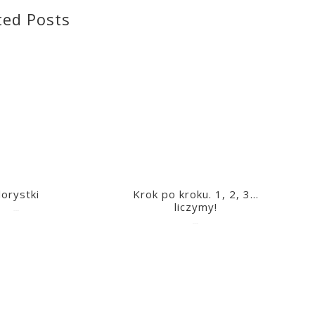
ted Posts
lorystki
Krok po kroku. 1, 2, 3…
liczymy!
2023-03-09
2023-03-09