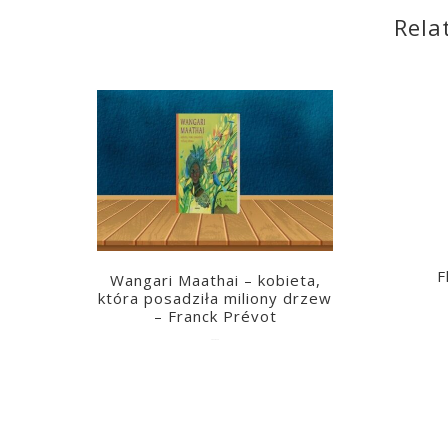
Rela
F
Wangari Maathai – kobieta,
która posadziła miliony drzew
– Franck Prévot
2023-03-14