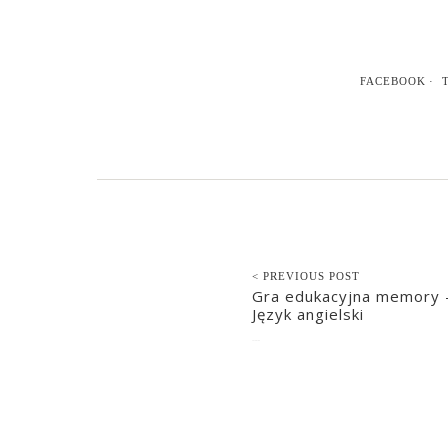
FACEBOOK
< PREVIOUS POST
Gra edukacyjna memory 
Język angielski
2016-01-08