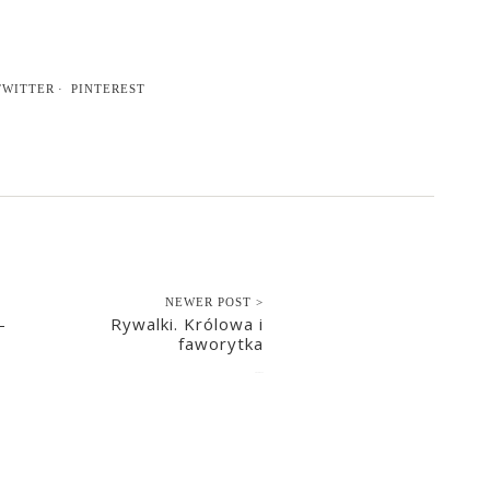
TWITTER
PINTEREST
NEWER POST >
–
Rywalki. Królowa i
faworytka
2016-01-11