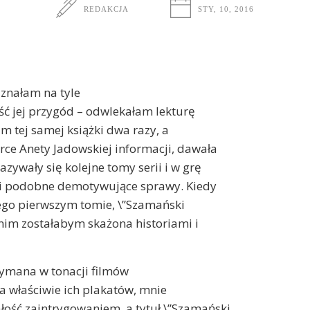
REDAKCJA
STY, 10, 2016
 znałam na tyle
ść jej przygód – odwlekałam lekturę
am tej samej książki dwa razy, a
ce Anety Jadowskiej informacji, dawała
ywały się kolejne tomy serii i w grę
 i podobne demotywujące sprawy. Kiedy
jego pierwszym tomie, \”Szamański
nim zostałabym skażona historiami i
zymana w tonacji filmów
, a właściwie ich plakatów, mnie
łość zaintrygowaniem, a tytuł \”Szamański