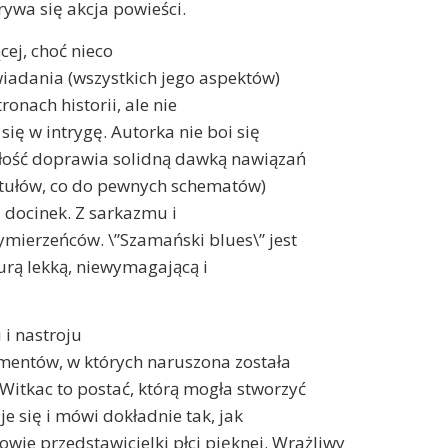
rywa się akcja powieści.
cej, choć nieco
wiadania (wszystkich jego aspektów)
onach historii, ale nie
ię w intrygę. Autorka nie boi się
ałość doprawia solidną dawką nawiązań
tytułów, co do pewnych schematów)
– docinek. Z sarkazmu i
ierzeńców. \”Szamański blues\” jest
urą lekką, niewymagającą i
 i nastroju
gmentów, w których naruszona została
itkac to postać, którą mogła stworzyć
 się i mówi dokładnie tak, jak
ie przedstawicielki płci pięknej. Wrażliwy