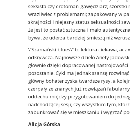
seksista czy erotoman-gawędziarz; szorstki 
wrażliwiec z problemami; zapakowany w papi
skrajności i niejasny status seksualności z
że jest to postać sztuczna i mało autentyczna
bywa, że uderza bardziej śmieszą niż wzrusz
\”Szamański blues\” to lektura ciekawa, acz
odkrywcza. Najnowsze dzieło Anety Jadowski
głównie dzięki dopracowanej nastrojowości -
pozostanie. Cykl ma jednak szansę rozwinąć si
główny bohater zyska twardsze rysy, a kolej
czerpały ze znanych już rozwiązań fabularnyc
oddechu między przygotowaniem do jedneg
nadchodzącej sesji; czy wszystkim tym, któ
zabunkrować się w mieszkaniu i wygrzać po
Alicja Górska