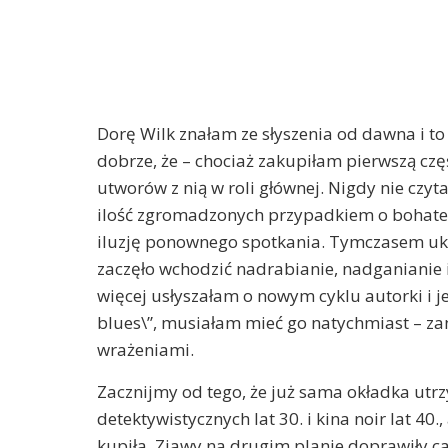
Dorę Wilk znałam ze słyszenia od dawna i to
dobrze, że – chociaż zakupiłam pierwszą czę
utworów z nią w roli głównej. Nigdy nie czyt
ilość zgromadzonych przypadkiem o bohater
iluzję ponownego spotkania. Tymczasem ukaz
zaczęło wchodzić nadrabianie, nadganianie
więcej usłyszałam o nowym cyklu autorki i 
blues\”, musiałam mieć go natychmiast – za
wrażeniami.
Zacznijmy od tego, że już sama okładka utr
detektywistycznych lat 30. i kina noir lat 40.
kupiła. Zjawy na drugim planie doprawiły ca