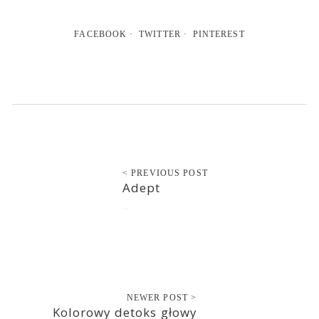
FACEBOOK
TWITTER
PINTEREST
< PREVIOUS POST
Adept
2016-04-02
NEWER POST >
Kolorowy detoks głowy