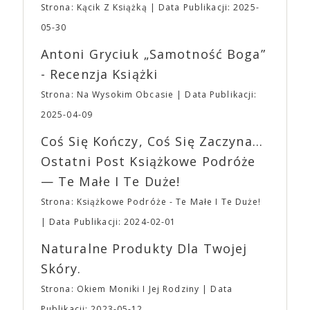
zakupione na terenie imprezy. Ten zakaz nie będzie
Strona: Kącik Z Książką
Data Publikacji: 2025-
bohaterem własnej historii. W pełni autorska wizja
dotyczył jedynie tych, którzy z imprezy wyjść nie
jednego z najbardziej interesujących współczesnych
05-30
mogą lub nie powinni tego robić czyli Gości,
reżyserów, Ariego Astera, z Joaquinem Phoenixem
Wystawców i Obsługi. Na terenie hali nie zabraknie
Antoni Gryciuk „Samotność Boga”
(„Joker”, „Ona”) w swojej najbardziej zaskakującej
Waszych ulubionych Wystawców serwujących
roli. Twórca kultowych „Dziedzictwo. Hereditary” i
- Recenzja Książki
napoje oraz drobne przekąski a przed halą
„Midsommar. W biały dzień” zrealizował najbardziej
planujemy Strefę FoodTrucków. Życzymy Wam
Strona: Na Wysokim Obcasie
Data Publikacji:
osobisty film, który pozwolił mu w pełni podzielić
fantastycznego czasu oczekiwania na nadchodzącą
się z widzami swoimi lękami, wizją świata, a przede
2025-04-09
imprezę. W kwietniu widzimy się po raz kolejny w
wszystkim – swoim unikalnym poczuciem humoru.
EXPO XXI!
Coś Się Kończy, Coś Się Zaczyna...
„Bo się boi” w kinach od 21 kwietnia.
Ostatni Post Książkowe Podróże
— Te Małe I Te Duże!
Strona: Książkowe Podróże - Te Małe I Te Duże!
Data Publikacji: 2024-02-01
Naturalne Produkty Dla Twojej
Skóry.
Strona: Okiem Moniki I Jej Rodziny
Data
Publikacji: 2023-05-12