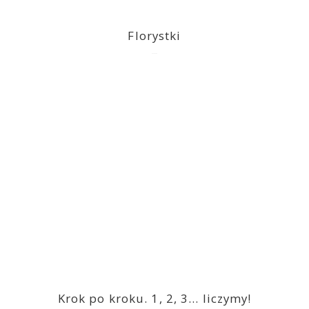
Florystki
2023-03-09
Krok po kroku. 1, 2, 3… liczymy!