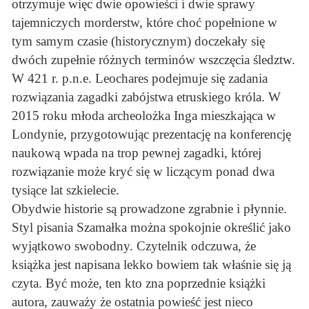
otrzymuje więc dwie opowieści i dwie sprawy
tajemniczych morderstw, które choć popełnione w
tym samym czasie (historycznym) doczekały się
dwóch zupełnie różnych terminów wszczęcia śledztw.
W 421 r. p.n.e. Leochares podejmuje się zadania
rozwiązania zagadki zabójstwa etruskiego króla. W
2015 roku młoda archeolożka Inga mieszkająca w
Londynie, przygotowując prezentację na konferencję
naukową wpada na trop pewnej zagadki, której
rozwiązanie może kryć się w liczącym ponad dwa
tysiące lat szkielecie.
Obydwie historie są prowadzone zgrabnie i płynnie.
Styl pisania Szamałka można spokojnie określić jako
wyjątkowo swobodny. Czytelnik odczuwa, że
książka jest napisana lekko bowiem tak właśnie się ją
czyta. Być może, ten kto zna poprzednie książki
autora, zauważy że ostatnia powieść jest nieco