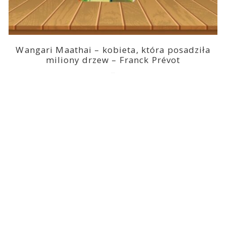
Wangari Maathai – kobieta, która posadziła
miliony drzew – Franck Prévot
2023-03-14