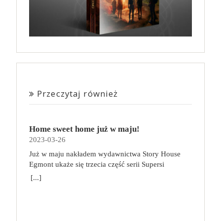
Przeczytaj również
Home sweet home już w maju!
2023-03-26
Już w maju nakładem wydawnictwa Story House
Egmont ukaże się trzecia część serii Supersi
scenarzysty Frederic Maupome. Ten tom nosi tytuł
[...]
Home sweet home. O czym tym razem poczytamy?
Troje dzieci z innej planety – Mat, Lili i Benji – są
obdarzone supermocami i wspomagane przez robota
o imieniu Al. Są rozdarte między chęcią