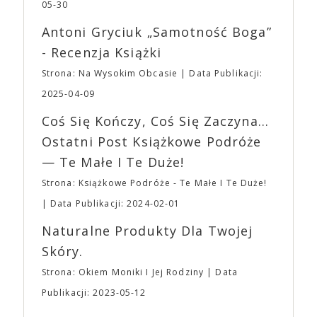
jednego z najbardziej interesujących współczesnych
05-30
mogą lub nie powinni tego robić czyli Gości,
reżyserów, Ariego Astera, z Joaquinem Phoenixem
Wystawców i Obsługi. Na terenie hali nie zabraknie
Antoni Gryciuk „Samotność Boga”
(„Joker”, „Ona”) w swojej najbardziej zaskakującej
Waszych ulubionych Wystawców serwujących
roli. Twórca kultowych „Dziedzictwo. Hereditary” i
- Recenzja Książki
napoje oraz drobne przekąski a przed halą
„Midsommar. W biały dzień” zrealizował najbardziej
planujemy Strefę FoodTrucków. Życzymy Wam
Strona: Na Wysokim Obcasie
Data Publikacji:
osobisty film, który pozwolił mu w pełni podzielić
fantastycznego czasu oczekiwania na nadchodzącą
się z widzami swoimi lękami, wizją świata, a przede
2025-04-09
imprezę. W kwietniu widzimy się po raz kolejny w
wszystkim – swoim unikalnym poczuciem humoru.
EXPO XXI!
Coś Się Kończy, Coś Się Zaczyna...
„Bo się boi” w kinach od 21 kwietnia.
Ostatni Post Książkowe Podróże
— Te Małe I Te Duże!
Strona: Książkowe Podróże - Te Małe I Te Duże!
Data Publikacji: 2024-02-01
Naturalne Produkty Dla Twojej
Skóry.
Strona: Okiem Moniki I Jej Rodziny
Data
Publikacji: 2023-05-12