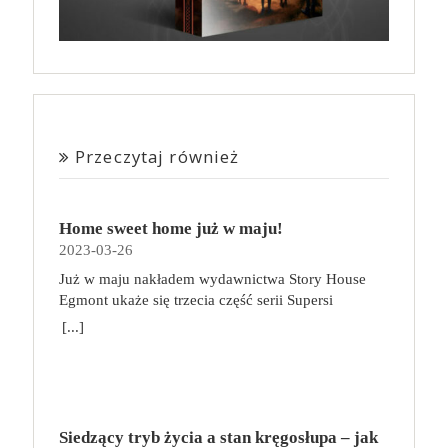
Przeczytaj również
Home sweet home już w maju!
2023-03-26
Już w maju nakładem wydawnictwa Story House
Egmont ukaże się trzecia część serii Supersi
scenarzysty Frederic Maupome. Ten tom nosi tytuł
[...]
Home sweet home. O czym tym razem poczytamy?
Troje dzieci z innej planety – Mat, Lili i Benji – są
obdarzone supermocami i wspomagane przez robota
o imieniu Al. Są rozdarte między chęcią
prowadzenia normalnego życia wśród ludzi a lękiem
Siedzący tryb życia a stan kręgosłupa – jak
przed odkryciem, kim są. W tej serii autorzy