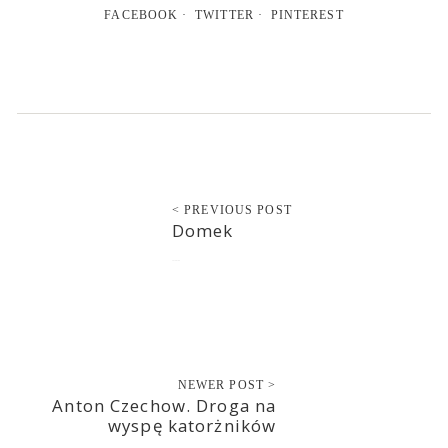
FACEBOOK
TWITTER
PINTEREST
< PREVIOUS POST
Domek
2016-07-06
NEWER POST >
Anton Czechow. Droga na
wyspę katorżników