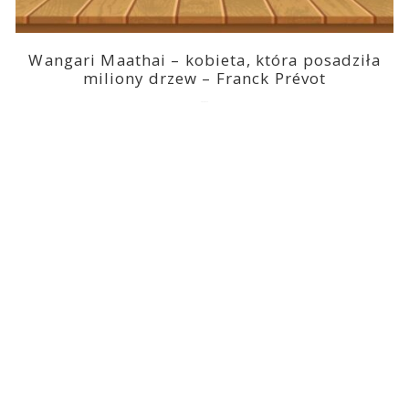
Wangari Maathai – kobieta, która posadziła
miliony drzew – Franck Prévot
2023-03-14