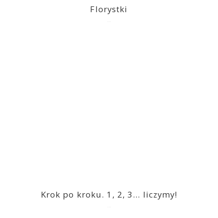
Florystki
2023-03-09
Krok po kroku. 1, 2, 3… liczymy!
2023-03-09