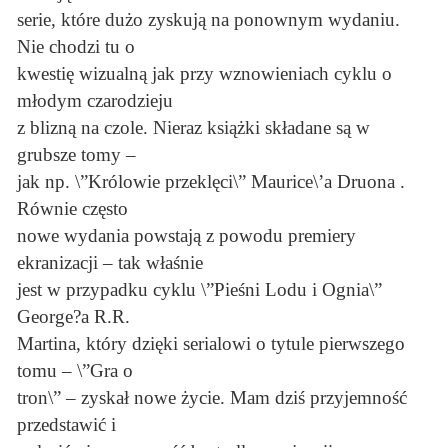
serie, które dużo zyskują na ponownym wydaniu.
Nie chodzi tu o
kwestię wizualną jak przy wznowieniach cyklu o
młodym czarodzieju
z blizną na czole. Nieraz książki składane są w
grubsze tomy –
jak np. \”Królowie przeklęci\” Maurice\’a Druona .
Równie często
nowe wydania powstają z powodu premiery
ekranizacji – tak właśnie
jest w przypadku cyklu \”Pieśni Lodu i Ognia\”
George?a R.R.
Martina, który dzięki serialowi o tytule pierwszego
tomu – \”Gra o
tron\” – zyskał nowe życie. Mam dziś przyjemność
przedstawić i