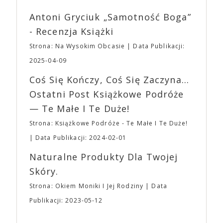
mogą lub nie powinni tego robić czyli Gości,
reżyserów, Ariego Astera, z Joaquinem Phoenixem
Wystawców i Obsługi. Na terenie hali nie zabraknie
Antoni Gryciuk „Samotność Boga”
(„Joker”, „Ona”) w swojej najbardziej zaskakującej
Waszych ulubionych Wystawców serwujących
roli. Twórca kultowych „Dziedzictwo. Hereditary” i
- Recenzja Książki
napoje oraz drobne przekąski a przed halą
„Midsommar. W biały dzień” zrealizował najbardziej
planujemy Strefę FoodTrucków. Życzymy Wam
Strona: Na Wysokim Obcasie
Data Publikacji:
osobisty film, który pozwolił mu w pełni podzielić
fantastycznego czasu oczekiwania na nadchodzącą
się z widzami swoimi lękami, wizją świata, a przede
2025-04-09
imprezę. W kwietniu widzimy się po raz kolejny w
wszystkim – swoim unikalnym poczuciem humoru.
EXPO XXI!
Coś Się Kończy, Coś Się Zaczyna...
„Bo się boi” w kinach od 21 kwietnia.
Ostatni Post Książkowe Podróże
— Te Małe I Te Duże!
Strona: Książkowe Podróże - Te Małe I Te Duże!
Data Publikacji: 2024-02-01
Naturalne Produkty Dla Twojej
Skóry.
Strona: Okiem Moniki I Jej Rodziny
Data
Publikacji: 2023-05-12