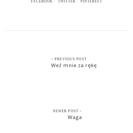
FACEBOOK
TWITTER
PINTEREST
< PREVIOUS POST
Weź mnie za rękę
2016-07-10
NEWER POST >
Waga
2016-07-11