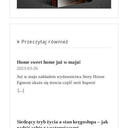
Przeczytaj również
Home sweet home już w maju!
2023-03-26
Już w maju nakładem wydawnictwa Story House
Egmont ukaże się trzecia część serii Supersi
scenarzysty Frederic Maupome. Ten tom nosi tytuł
[...]
Home sweet home. O czym tym razem poczytamy?
Troje dzieci z innej planety – Mat, Lili i Benji – są
obdarzone supermocami i wspomagane przez robota
o imieniu Al. Są rozdarte między chęcią
prowadzenia normalnego życia wśród ludzi a lękiem
Siedzący tryb życia a stan kręgosłupa – jak
przed odkryciem, kim są. W tej serii autorzy
radzić sobie z występującymi