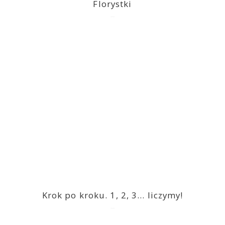
Florystki
2023-03-09
Krok po kroku. 1, 2, 3… liczymy!
2023-03-09