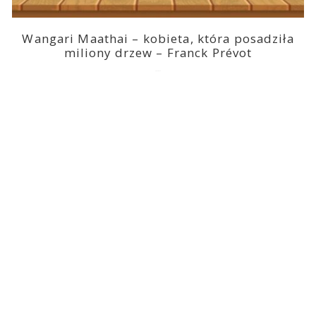
Wangari Maathai – kobieta, która posadziła
miliony drzew – Franck Prévot
2023-03-14