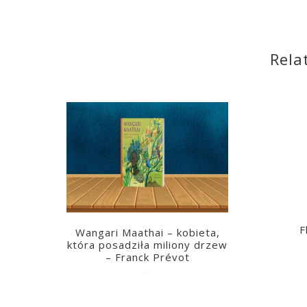
Rela
F
Wangari Maathai – kobieta,
która posadziła miliony drzew
– Franck Prévot
2023-03-14