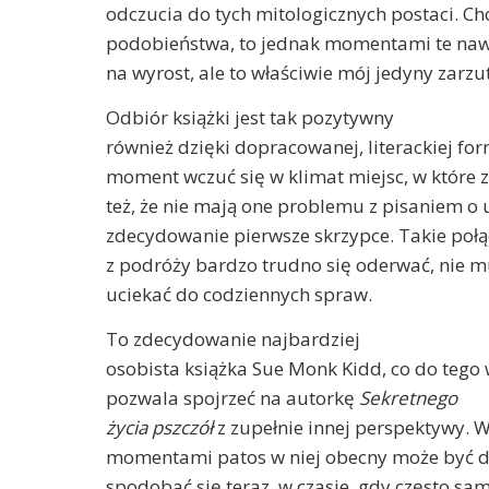
odczucia do tych mitologicznych postaci. C
podobieństwa, to jednak momentami te nawi
na wyrost, ale to właściwie mój jedyny zarzut
Odbiór książki jest tak pozytywny
również dzięki dopracowanej, literackiej for
moment wczuć się w klimat miejsc, w które
też, że nie mają one problemu z pisaniem o u
zdecydowanie pierwsze skrzypce. Takie połą
z podróży bardzo trudno się oderwać, nie m
uciekać do codziennych spraw.
To zdecydowanie najbardziej
osobista książka Sue Monk Kidd, co do tego
pozwala spojrzeć na autorkę
Sekretnego
życia pszczół
z zupełnie innej perspektywy. W
momentami patos w niej obecny może być d
spodobać się teraz, w czasie, gdy często s