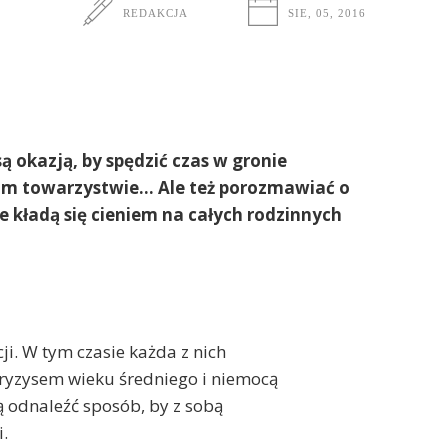
REDAKCJA
SIE, 05, 2016
są okazją, by spędzić czas w gronie
im towarzystwie… Ale też porozmawiać o
 kładą się cieniem na całych rodzinnych
cji. W tym czasie każda z nich
kryzysem wieku średniego i niemocą
 odnaleźć sposób, by z sobą
i.