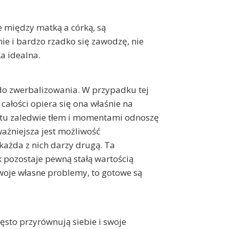
ie między matką a córką, są
ie i bardzo rzadko się zawodzę, nie
ka idealna.
 do zwerbalizowania. W przypadku tej
całości opiera się ona właśnie na
ą tu zaledwie tłem i momentami odnoszę
jważniejsza jest możliwość
 każda z nich darzy drugą. Ta
ak pozostaje pewną stałą wartością
swoje własne problemy, to gotowe są
ęsto przyrównują siebie i swoje