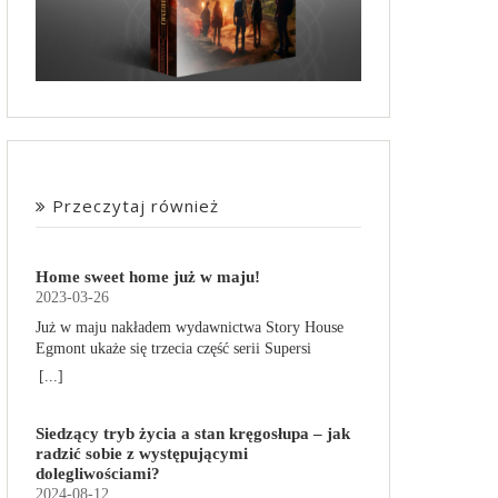
Przeczytaj również
Home sweet home już w maju!
2023-03-26
Już w maju nakładem wydawnictwa Story House
Egmont ukaże się trzecia część serii Supersi
scenarzysty Frederic Maupome. Ten tom nosi tytuł
[...]
Home sweet home. O czym tym razem poczytamy?
Troje dzieci z innej planety – Mat, Lili i Benji – są
Siedzący tryb życia a stan kręgosłupa – jak
obdarzone supermocami i wspomagane przez
radzić sobie z występującymi
robota o imieniu Al. Są rozdarte między chęcią
dolegliwościami?
prowadzenia normalnego życia wśród ludzi a
2024-08-12
lękiem przed odkryciem, kim są. W tej serii