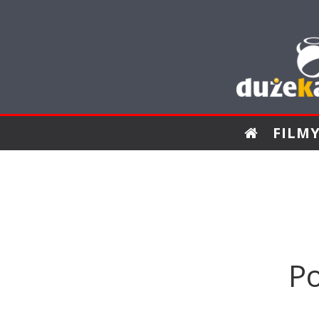
FILM
P