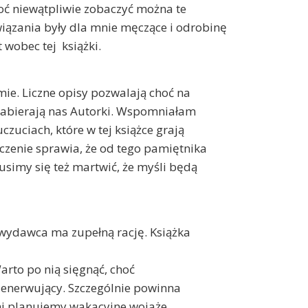
hoć niewątpliwie zobaczyć można te
ązania były dla mnie męczące i odrobinę
 wobec tej książki.
mie. Liczne opisy pozwalają choć na
 zabierają nas Autorki. Wspomniałam
czuciach, które w tej książce grają
czenie sprawia, że od tego pamiętnika
usimy się też martwić, że myśli będą
 wydawca ma zupełną rację. Książka
arto po nią sięgnąć, choć
enerwujący. Szczególnie powinna
ami planujemy wakacyjne wojaże.