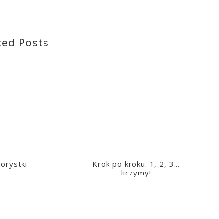
ted Posts
lorystki
Krok po kroku. 1, 2, 3…
liczymy!
2023-03-09
2023-03-09