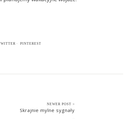
TWITTER
PINTEREST
NEWER POST >
Skrajnie mylne sygnały
2016-08-05