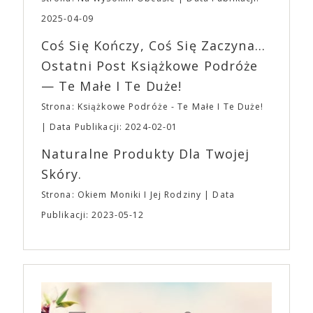
osobisty film, który pozwolił mu w pełni podzielić
fantastycznego czasu oczekiwania na nadchodzącą
się z widzami swoimi lękami, wizją świata, a przede
2025-04-09
imprezę. W kwietniu widzimy się po raz kolejny w
wszystkim – swoim unikalnym poczuciem humoru.
EXPO XXI!
Coś Się Kończy, Coś Się Zaczyna...
„Bo się boi” w kinach od 21 kwietnia.
Ostatni Post Książkowe Podróże
— Te Małe I Te Duże!
Strona: Książkowe Podróże - Te Małe I Te Duże!
Data Publikacji: 2024-02-01
Naturalne Produkty Dla Twojej
Skóry.
Strona: Okiem Moniki I Jej Rodziny
Data
Publikacji: 2023-05-12