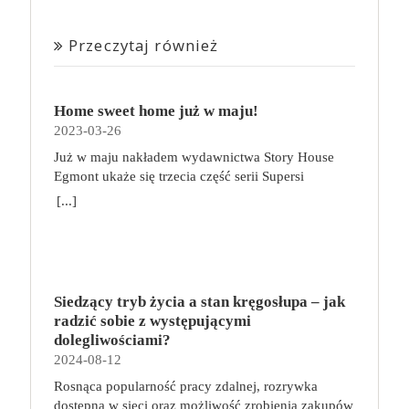
Przeczytaj również
Home sweet home już w maju!
2023-03-26
Już w maju nakładem wydawnictwa Story House
Egmont ukaże się trzecia część serii Supersi
scenarzysty Frederic Maupome. Ten tom nosi tytuł
[...]
Home sweet home. O czym tym razem poczytamy?
Troje dzieci z innej planety – Mat, Lili i Benji – są
obdarzone supermocami i wspomagane przez robota
o imieniu Al. Są rozdarte między chęcią
prowadzenia normalnego życia wśród ludzi a lękiem
Siedzący tryb życia a stan kręgosłupa – jak
przed odkryciem, kim są. W tej serii autorzy
radzić sobie z występującymi
podejmują takie tematy, jak poszukiwanie
dolegliwościami?
tożsamości, rodziny, samotności i odmienności pod
2024-08-12
przykrywką opowieści o superbohaterach. W
Rosnąca popularność pracy zdalnej, rozrywka
trzecim tomie rodzeństwo znalazło się w policyjnym
dostępna w sieci oraz możliwość zrobienia zakupów
potrzasku. Dzieci są ścigane, dlatego będą musiały