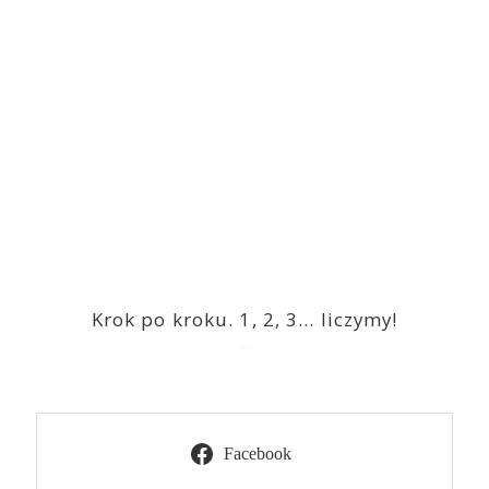
Krok po kroku. 1, 2, 3… liczymy!
2023-03-09
Facebook