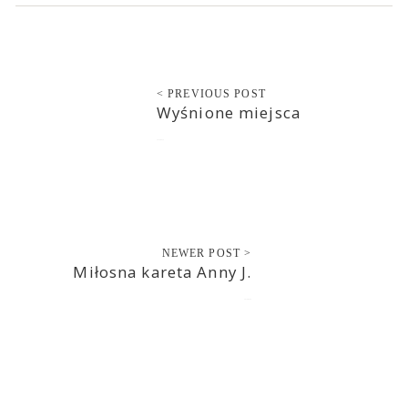
< PREVIOUS POST
Wyśnione miejsca
2016-08-19
NEWER POST >
Miłosna kareta Anny J.
2016-08-19