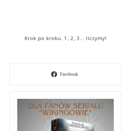
Krok po kroku. 1, 2, 3… liczymy!
2023-03-09
Facebook