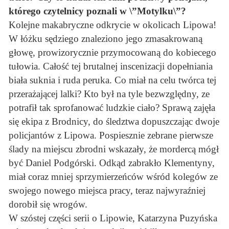
którego czytelnicy poznali w \”Motylku\”?
Kolejne makabryczne odkrycie w okolicach Lipowa!
W łóżku sędziego znaleziono jego zmasakrowaną
głowę, prowizorycznie przymocowaną do kobiecego
tułowia. Całość tej brutalnej inscenizacji dopełniania
biała suknia i ruda peruka. Co miał na celu twórca tej
przerażającej lalki? Kto był na tyle bezwzględny, ze
potrafił tak sprofanować ludzkie ciało? Sprawą zajęła
się ekipa z Brodnicy, do śledztwa dopuszczając dwoje
policjantów z Lipowa. Pospiesznie zebrane pierwsze
ślady na miejscu zbrodni wskazały, że mordercą mógł
być Daniel Podgórski. Odkąd zabrakło Klementyny,
miał coraz mniej sprzymierzeńców wśród kolegów ze
swojego nowego miejsca pracy, teraz najwyraźniej
dorobił się wrogów.
W szóstej części serii o Lipowie, Katarzyna Puzyńska