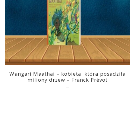
Wangari Maathai – kobieta, która posadziła
miliony drzew – Franck Prévot
2023-03-14