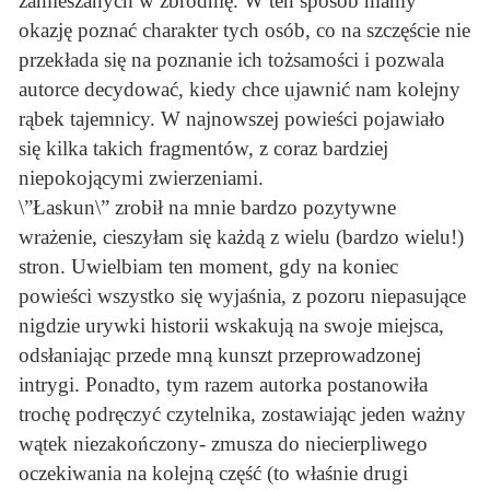
zamieszanych w zbrodnię. W ten sposób mamy
okazję poznać charakter tych osób, co na szczęście nie
przekłada się na poznanie ich tożsamości i pozwala
autorce decydować, kiedy chce ujawnić nam kolejny
rąbek tajemnicy. W najnowszej powieści pojawiało
się kilka takich fragmentów, z coraz bardziej
niepokojącymi zwierzeniami.
\”Łaskun\” zrobił na mnie bardzo pozytywne
wrażenie, cieszyłam się każdą z wielu (bardzo wielu!)
stron. Uwielbiam ten moment, gdy na koniec
powieści wszystko się wyjaśnia, z pozoru niepasujące
nigdzie urywki historii wskakują na swoje miejsca,
odsłaniając przede mną kunszt przeprowadzonej
intrygi. Ponadto, tym razem autorka postanowiła
trochę podręczyć czytelnika, zostawiając jeden ważny
wątek niezakończony- zmusza do niecierpliwego
oczekiwania na kolejną część (to właśnie drugi