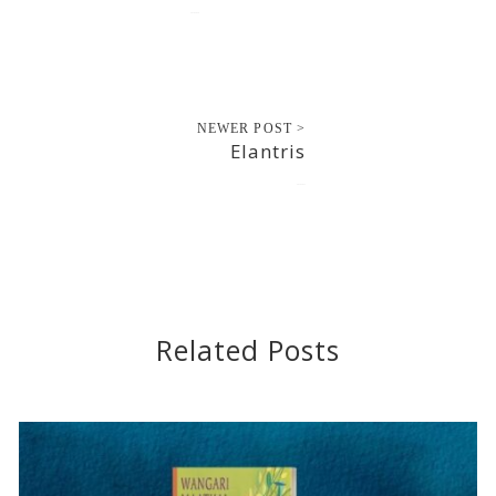
2016-10-10
NEWER POST >
Elantris
2016-10-11
Related Posts