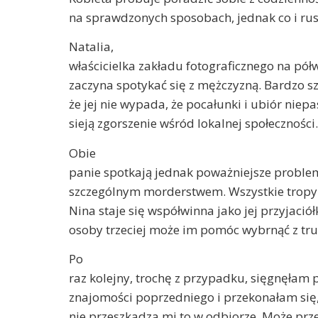
na sprawdzonych sposobach, jednak co i rusz
Natalia,
właścicielka zakładu fotograficznego na pół
zaczyna spotykać się z mężczyzną. Bardzo s
że jej nie wypada, że pocałunki i ubiór niep
sieją zgorszenie wśród lokalnej społeczności
Obie
panie spotkają jednak poważniejsze probl
szczególnym morderstwem. Wszystkie tropy 
Nina staje się współwinna jako jej przyjació
osoby trzeciej może im pomóc wybrnąć z tru
Po
raz kolejny, trochę z przypadku, sięgnęłam 
znajomości poprzedniego i przekonałam si
nie przeszkadza mi to w odbiorze. Może prz