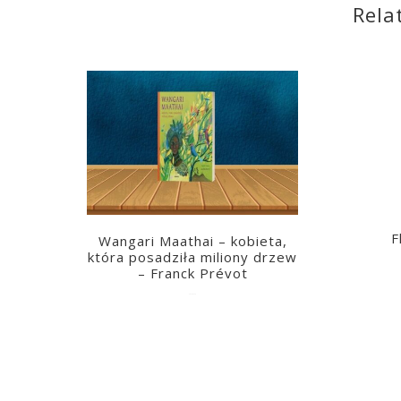
Rela
F
Wangari Maathai – kobieta,
która posadziła miliony drzew
– Franck Prévot
2023-03-14