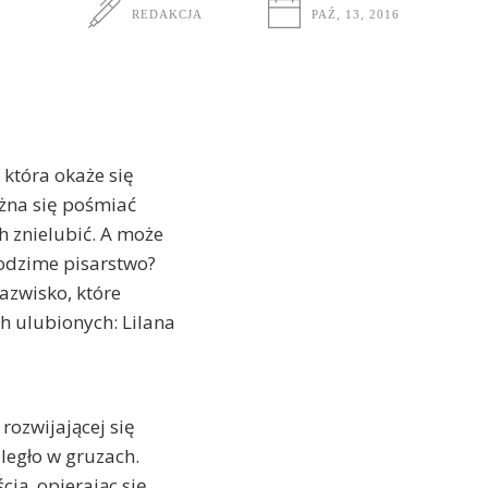
REDAKCJA
PAŹ, 13, 2016
 która okaże się
ożna się pośmiać
h znielubić. A może
rodzime pisarstwo?
nazwisko, które
 ulubionych: Lilana
rozwijającej się
 legło w gruzach.
ią, opierając się