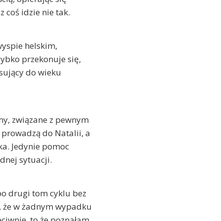
 coś idzie nie tak.
wyspie helskim,
zybko przekonuje się,
asujący do wieku
.
emy, związane z pewnym
prowadzą do Natalii, a
łka. Jedynie pomoc
dnej sytuacji.
po drugi tom cyklu bez
ę, że w żadnym wypadku
eciwnie, to że poznałam