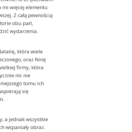
o mi więcej elementu
wszej. Z całą pewnością
torie obu pań,
ledzić wydarzenia.
atalię, która wiele
zeczonego, oraz Ninę
elkiej firmy, która
ycznie nic nie
śniejszego tomu ich
wspierają się
m.
y, a jednak wszystkie
ych wspaniały obraz.