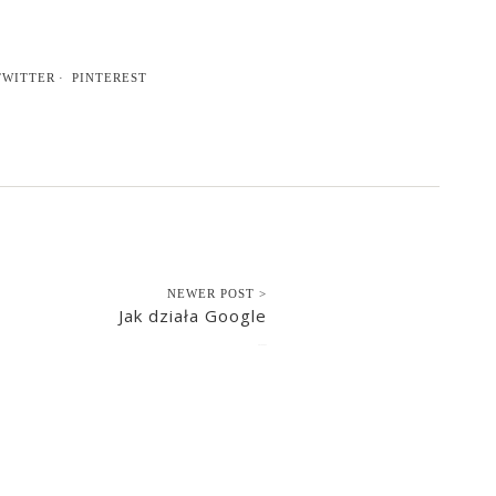
TWITTER
PINTEREST
NEWER POST >
Jak działa Google
2016-10-13