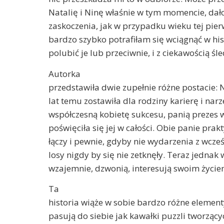
Natalię i Ninę właśnie w tym momencie, dał
zaskoczenia, jak w przypadku wieku tej pier
bardzo szybko potrafiłam się wciągnąć w his
polubić je lub przeciwnie, i z ciekawością ś
Autorka
przedstawiła dwie zupełnie różne postacie: N
lat temu zostawiła dla rodziny karierę i nar
współczesną kobietę sukcesu, panią prezes wi
poświęciła się jej w całości. Obie panie prakt
łączy i pewnie, gdyby nie wydarzenia z wcze
losy nigdy by się nie zetknęły. Teraz jednak 
wzajemnie, dzwonią, interesują swoim życie
Ta
historia wiąże w sobie bardzo różne element
pasują do siebie jak kawałki puzzli tworząc