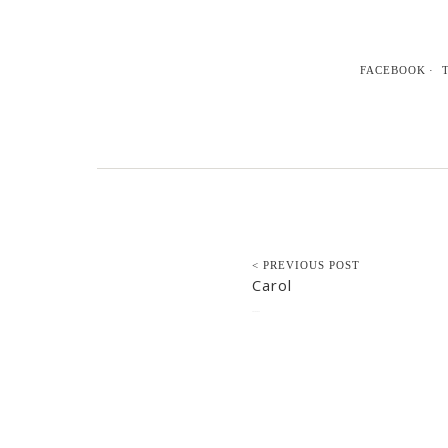
FACEBOOK
< PREVIOUS POST
Carol
2016-10-12