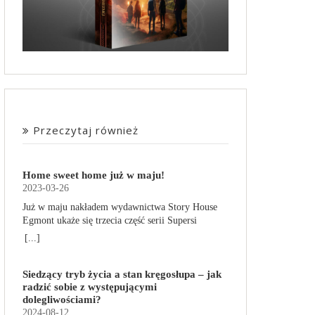
Przeczytaj również
Home sweet home już w maju!
2023-03-26
Już w maju nakładem wydawnictwa Story House
Egmont ukaże się trzecia część serii Supersi
scenarzysty Frederic Maupome. Ten tom nosi tytuł
[...]
Home sweet home. O czym tym razem poczytamy?
Troje dzieci z innej planety – Mat, Lili i Benji – są
Siedzący tryb życia a stan kręgosłupa – jak
obdarzone supermocami i wspomagane przez
radzić sobie z występującymi
robota o imieniu Al. Są rozdarte między chęcią
dolegliwościami?
prowadzenia normalnego życia wśród ludzi a
2024-08-12
lękiem przed odkryciem, kim są. W tej serii