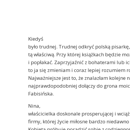
Kiedyś
było trudnej. Trudnej odkryć polską pisarkę,
tą właściwą. Przy której książkach będzie m
i popłakać. Zaprzyjaźnić z bohaterami lub ic
to ja się zmieniam i coraz lepiej rozumiem 
Najważniejsze jest to, że znalazłam kolejne 
najprawdopodobniej dołączy do grona moich
Fabisińska.
Nina,
właścicielka doskonale prosperującej i wciąż 
firmy, której życie miłosne bardzo niedawno
Kobieta próbuje poradzić sobie z codziennośc