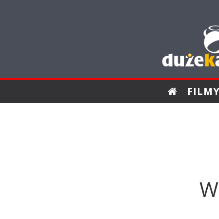
FILM
W