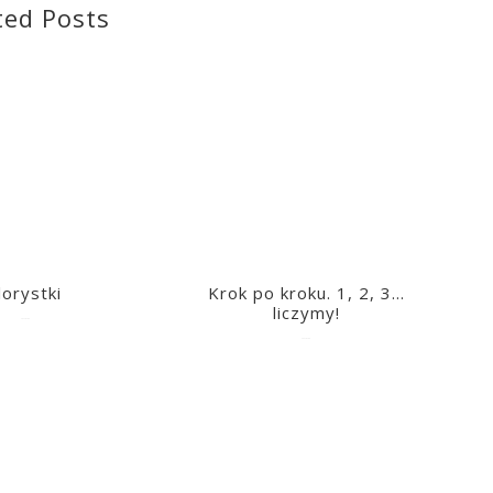
ted Posts
lorystki
Krok po kroku. 1, 2, 3…
liczymy!
2023-03-09
2023-03-09