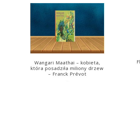
F
Wangari Maathai – kobieta,
która posadziła miliony drzew
– Franck Prévot
2023-03-14