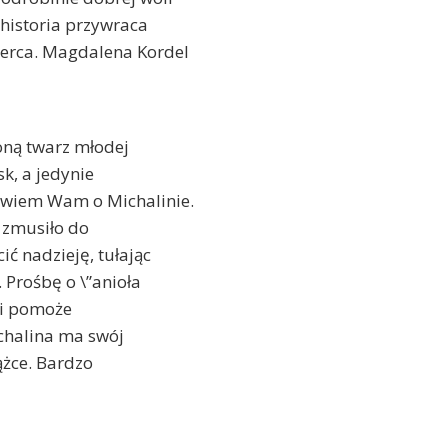
 historia przywraca
 serca. Magdalena Kordel
oną twarz młodej
sk, a jedynie
powiem Wam o Michalinie.
 zmusiło do
ić nadzieję, tułając
 Prośbę o \”anioła
ę i pomoże
ichalina ma swój
ążce. Bardzo