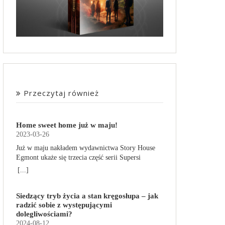
Przeczytaj również
Home sweet home już w maju!
2023-03-26
Już w maju nakładem wydawnictwa Story House
Egmont ukaże się trzecia część serii Supersi
scenarzysty Frederic Maupome. Ten tom nosi tytuł
[...]
Home sweet home. O czym tym razem poczytamy?
Troje dzieci z innej planety – Mat, Lili i Benji – są
Siedzący tryb życia a stan kręgosłupa – jak
obdarzone supermocami i wspomagane przez
radzić sobie z występującymi
robota o imieniu Al. Są rozdarte między chęcią
dolegliwościami?
prowadzenia normalnego życia wśród ludzi a
2024-08-12
lękiem przed odkryciem, kim są. W tej serii