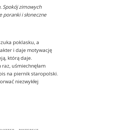
a. Spokój zimowych
e poranki i słoneczne
szuka poklasku, a
rakter i daje motywację
ją, którą daje.
en raz, uśmiechnęłam
s na piernik staropolski.
 porwać niezwykłej