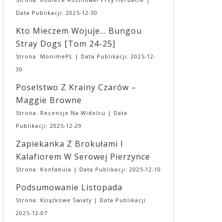
pewna słynna czarodziejka. Począwszy od edycji
Reichard, David Lowery, Noah Baumbach, Greta
Data Publikacji: 2025-12-30
wiosennej zmieniają się ceny wejściówek na Targi.
Gerwig, Sofia Coppola, Joanna Hogg czy bracia
Za to, aby złagodzić nieco tą zmianę,
Safdie. A także – oczywiście – Ari Aster. Studio
Kto Mieczem Wojuje… Bungou
wprowadzamy – na razie eksperymentalnie –
produkuje i dystrybuuje od 18 do 20 filmów
Stray Dogs [tom 24-25]
pakiety wejściówek dla par i grup rodzinnych. ➡
rocznie. Pięć najbardziej dochodowych filmów to:
Przedsprzedaż: ⛩ Karnet 2 dniowy: 23,00 ⛩ Bilet
„Wszystko wszędzie naraz” (107,2 mln dolarów),
Strona: MonimePL
Data Publikacji: 2025-12-
Jednodniowy Normalny: 17,00 ⛩ Bilet
„Dziedzictwo. Hereditary” (82,5 mln dolarów),
30
Jednodniowy Ulgowy: 12,00 ➡ Pakiety
„Lady Bird” (79 mln dolarów), „Moonlight” (65,3
wejściówek (2 dniowe): ⛩ Para (2N): 40,00 ⛩
mln dolarów) i „Nieoszlifowane diamenty” (50 mln
Poselstwo Z Krainy Czarów –
Trójka (1N + 2U): 55,00 ⛩ 2 Pary (2N + 2U):
dolarów). „Dziedzictwo. Hereditary” – debiut
Maggie Browne
75,00 ⛩ Full (2N + 3U): 90,00 ⛩ Poker (2N +
reżyserski Ariego Astera – ustanowiło pojęcie
4U): 110,00 ▪ W pakietach N oznacza wejściówkę
horroru A24, metaforycznej, wolno rozgrywającej
Strona: Recenzje Na Widelcu
Data
normalną, U – ulgową. ▪ Wszystkie pakiety są
się gatunkowej opowieści, o której dyskutuje się po
Publikacji: 2025-12-29
DWUDNIOWE. ▪ Bilety i wejściówki Ulgowe są
seansie. Kolejny film Astera, „Midsommar. W biały
przeznaczone WYŁĄCZNIE dla Uczestników
dzień” podtrzymał ten trend. Ari Aster jest jedynym
Zapiekanka Z Brokułami I
poniżej 13 roku życia. Tacy Uczestnicy MUSZĄ
twórcą, który tak blisko współpracuje ze studiem.
Kalafiorem W Serowej Pierzynce
przebywać pod opieką osoby PEŁNOLETNIEJ
„Bo się boi” jest trzecim filmem w reżyserii Astera
przez CAŁY czas pobytu na wydarzeniu. ➡ Kasy w
wyprodukowanym i dystrybuowanym przez A24 –
Strona: Konfabula
Data Publikacji: 2025-12-10
trakcie trwania wydarzenia: ⛩ Bilet Jednodniowy
i najdroższym jak dotąd filmem w historii studia.
Podsumowanie Listopada
Normalny: 20,00 ⛩ Bilet Jednodniowy Ulgowy:
Sukcesu A24 można doszukiwać się także w
15,00 ➡ Najmłodsi Fani (poniżej 7 roku życia)
niekonwencjonalnym podejściu do promocji
Strona: Książkowe Światy
Data Publikacji:
tradycyjnie zwolnieni są z obowiązku posiadania
filmów. Budżety, z reguły przeznaczane przez
2025-12-07
biletu
🎟 Drugą z niełatwych decyzji było
wielkie studia na spoty telewizyjne i billboardy,