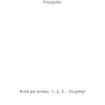
Florystki
2023-03-09
Krok po kroku. 1, 2, 3… liczymy!
2023-03-09