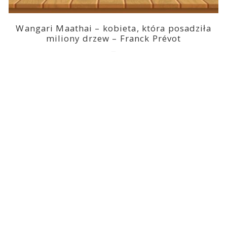
Wangari Maathai – kobieta, która posadziła
miliony drzew – Franck Prévot
2023-03-14