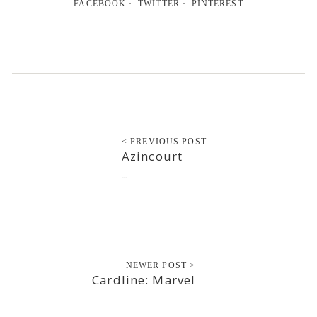
FACEBOOK
TWITTER
PINTEREST
< PREVIOUS POST
Azincourt
2016-11-04
NEWER POST >
Cardline: Marvel
2016-11-04