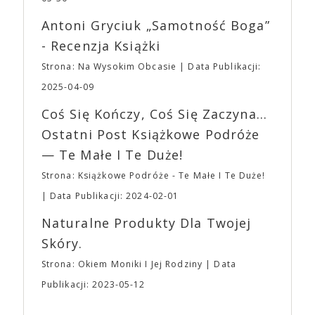
mogą lub nie powinni tego robić czyli Gości,
reżyserów, Ariego Astera, z Joaquinem Phoenixem
Wystawców i Obsługi. Na terenie hali nie zabraknie
Antoni Gryciuk „Samotność Boga”
(„Joker”, „Ona”) w swojej najbardziej zaskakującej
Waszych ulubionych Wystawców serwujących
roli. Twórca kultowych „Dziedzictwo. Hereditary” i
- Recenzja Książki
napoje oraz drobne przekąski a przed halą
„Midsommar. W biały dzień” zrealizował najbardziej
planujemy Strefę FoodTrucków. Życzymy Wam
Strona: Na Wysokim Obcasie
Data Publikacji:
osobisty film, który pozwolił mu w pełni podzielić
fantastycznego czasu oczekiwania na nadchodzącą
się z widzami swoimi lękami, wizją świata, a przede
2025-04-09
imprezę. W kwietniu widzimy się po raz kolejny w
wszystkim – swoim unikalnym poczuciem humoru.
EXPO XXI!
Coś Się Kończy, Coś Się Zaczyna...
„Bo się boi” w kinach od 21 kwietnia.
Ostatni Post Książkowe Podróże
— Te Małe I Te Duże!
Strona: Książkowe Podróże - Te Małe I Te Duże!
Data Publikacji: 2024-02-01
Naturalne Produkty Dla Twojej
Skóry.
Strona: Okiem Moniki I Jej Rodziny
Data
Publikacji: 2023-05-12