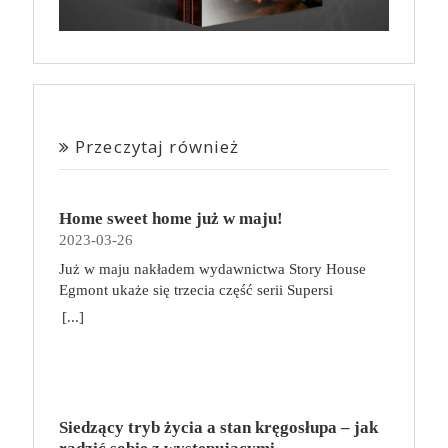
Przeczytaj również
Home sweet home już w maju!
2023-03-26
Już w maju nakładem wydawnictwa Story House
Egmont ukaże się trzecia część serii Supersi
scenarzysty Frederic Maupome. Ten tom nosi tytuł
[...]
Home sweet home. O czym tym razem poczytamy?
Troje dzieci z innej planety – Mat, Lili i Benji – są
obdarzone supermocami i wspomagane przez robota
o imieniu Al. Są rozdarte między chęcią
prowadzenia normalnego życia wśród ludzi a lękiem
Siedzący tryb życia a stan kręgosłupa – jak
przed odkryciem, kim są. W tej serii autorzy