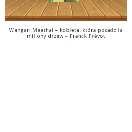
Wangari Maathai – kobieta, która posadziła
miliony drzew – Franck Prévot
2023-03-14