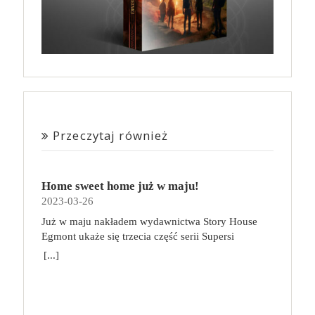
Przeczytaj również
Home sweet home już w maju!
2023-03-26
Już w maju nakładem wydawnictwa Story House
Egmont ukaże się trzecia część serii Supersi
scenarzysty Frederic Maupome. Ten tom nosi tytuł
[...]
Home sweet home. O czym tym razem poczytamy?
Troje dzieci z innej planety – Mat, Lili i Benji – są
obdarzone supermocami i wspomagane przez robota
o imieniu Al. Są rozdarte między chęcią