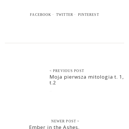
FACEBOOK
TWITTER
PINTEREST
< PREVIOUS POST
Moja pierwsza mitologia t. 1,
t.2
2016-11-15
NEWER POST >
Ember in the Ashes.