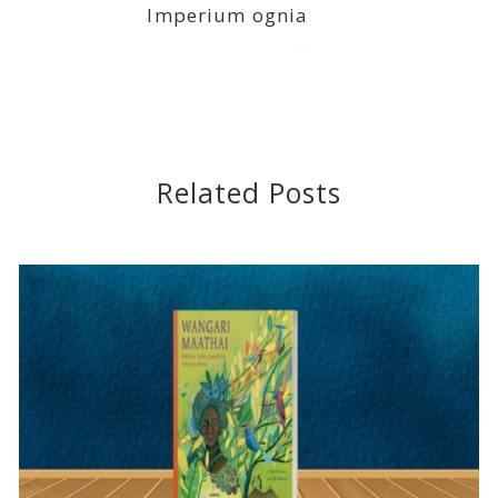
Imperium ognia
2016-11-16
Related Posts