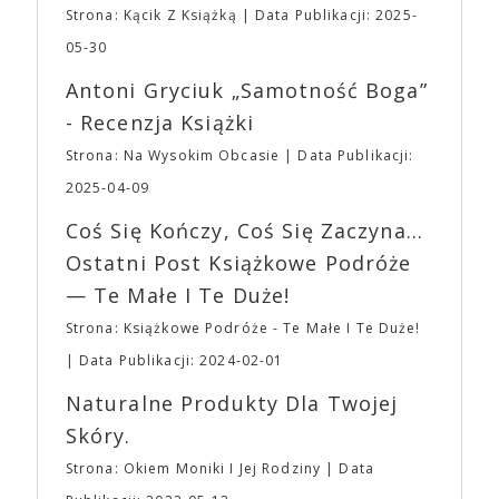
zakupione na terenie imprezy. Ten zakaz nie będzie
Strona: Kącik Z Książką
Data Publikacji: 2025-
bohaterem własnej historii. W pełni autorska wizja
dotyczył jedynie tych, którzy z imprezy wyjść nie
jednego z najbardziej interesujących współczesnych
05-30
mogą lub nie powinni tego robić czyli Gości,
reżyserów, Ariego Astera, z Joaquinem Phoenixem
Wystawców i Obsługi. Na terenie hali nie zabraknie
Antoni Gryciuk „Samotność Boga”
(„Joker”, „Ona”) w swojej najbardziej zaskakującej
Waszych ulubionych Wystawców serwujących
roli. Twórca kultowych „Dziedzictwo. Hereditary” i
- Recenzja Książki
napoje oraz drobne przekąski a przed halą
„Midsommar. W biały dzień” zrealizował najbardziej
planujemy Strefę FoodTrucków. Życzymy Wam
Strona: Na Wysokim Obcasie
Data Publikacji:
osobisty film, który pozwolił mu w pełni podzielić
fantastycznego czasu oczekiwania na nadchodzącą
się z widzami swoimi lękami, wizją świata, a przede
2025-04-09
imprezę. W kwietniu widzimy się po raz kolejny w
wszystkim – swoim unikalnym poczuciem humoru.
EXPO XXI!
Coś Się Kończy, Coś Się Zaczyna...
„Bo się boi” w kinach od 21 kwietnia.
Ostatni Post Książkowe Podróże
— Te Małe I Te Duże!
Strona: Książkowe Podróże - Te Małe I Te Duże!
Data Publikacji: 2024-02-01
Naturalne Produkty Dla Twojej
Skóry.
Strona: Okiem Moniki I Jej Rodziny
Data