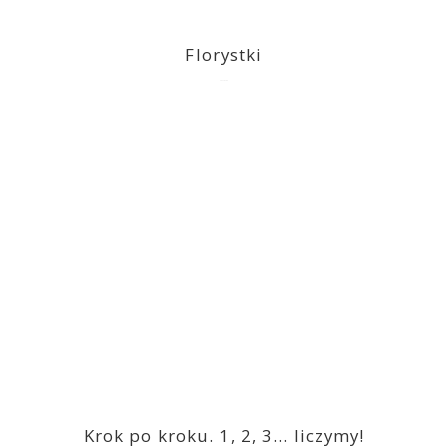
Florystki
2023-03-09
Krok po kroku. 1, 2, 3… liczymy!