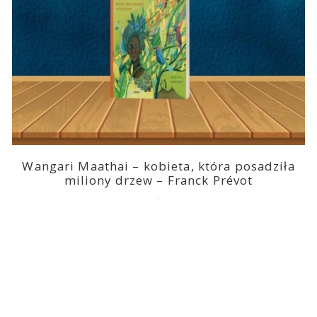
Wangari Maathai – kobieta, która posadziła
miliony drzew – Franck Prévot
2023-03-14