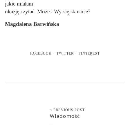
jakie miałam
okazję czytać. Może i Wy się skusicie?
Magdalena Barwińska
FACEBOOK
TWITTER
PINTEREST
< PREVIOUS POST
Wiadomość
2016-12-07