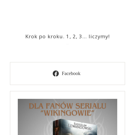
Krok po kroku. 1, 2, 3… liczymy!
2023-03-09
Facebook