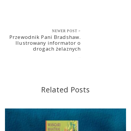
NEWER POST >
Przewodnik Pani Bradshaw.
Ilustrowany informator o
drogach żelaznych
2016-12-08
Related Posts