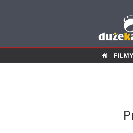
FILM
P