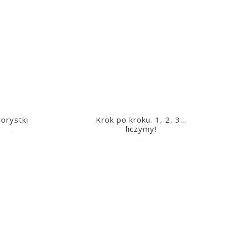
lorystki
Krok po kroku. 1, 2, 3…
liczymy!
2023-03-09
2023-03-09