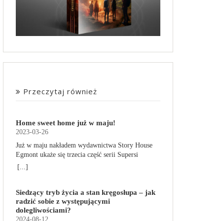
Przeczytaj również
Home sweet home już w maju!
2023-03-26
Już w maju nakładem wydawnictwa Story House
Egmont ukaże się trzecia część serii Supersi
scenarzysty Frederic Maupome. Ten tom nosi tytuł
[...]
Home sweet home. O czym tym razem poczytamy?
Troje dzieci z innej planety – Mat, Lili i Benji – są
Siedzący tryb życia a stan kręgosłupa – jak
obdarzone supermocami i wspomagane przez
radzić sobie z występującymi
robota o imieniu Al. Są rozdarte między chęcią
dolegliwościami?
prowadzenia normalnego życia wśród ludzi a
2024-08-12
lękiem przed odkryciem, kim są. W tej serii