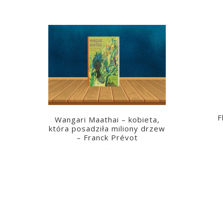
F
Wangari Maathai – kobieta,
która posadziła miliony drzew
– Franck Prévot
2023-03-14