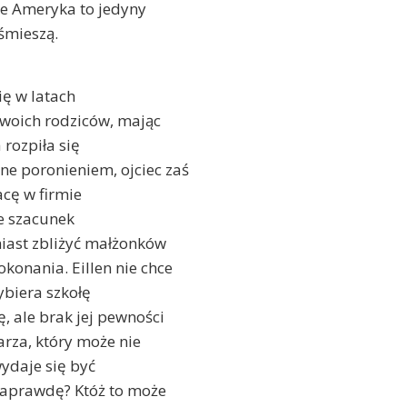
że Ameryka to jedyny
 śmieszą.
ię w latach
swoich rodziców, mając
 rozpiła się
 poronieniem, ojciec zaś
acę w firmie
je szacunek
ast zbliżyć małżonków
onania. Eillen nie chce
ybiera szkołę
 ale brak jej pewności
arza, który może nie
 wydaje się być
naprawdę? Któż to może