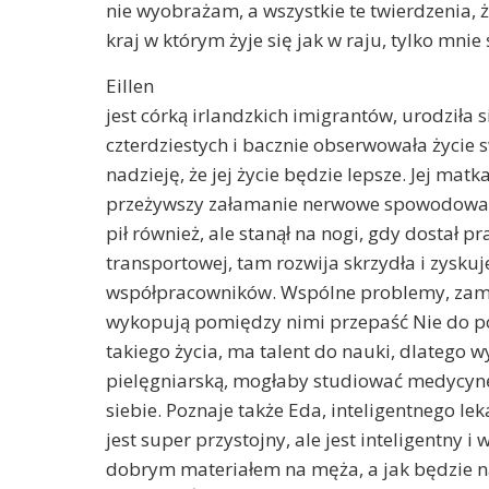
nie wyobrażam, a wszystkie te twierdzenia, 
kraj w którym żyje się jak w raju, tylko mnie
Eillen
jest córką irlandzkich imigrantów, urodziła s
czterdziestych i bacznie obserwowała życie 
nadzieję, że jej życie będzie lepsze. Jej matka
przeżywszy załamanie nerwowe spowodowane
pił również, ale stanął na nogi, gdy dostał pr
transportowej, tam rozwija skrzydła i zysku
współpracowników. Wspólne problemy, zami
wykopują pomiędzy nimi przepaść Nie do pok
takiego życia, ma talent do nauki, dlatego w
pielęgniarską, mogłaby studiować medycynę,
siebie. Poznaje także Eda, inteligentnego lek
jest super przystojny, ale jest inteligentny i
dobrym materiałem na męża, a jak będzie 