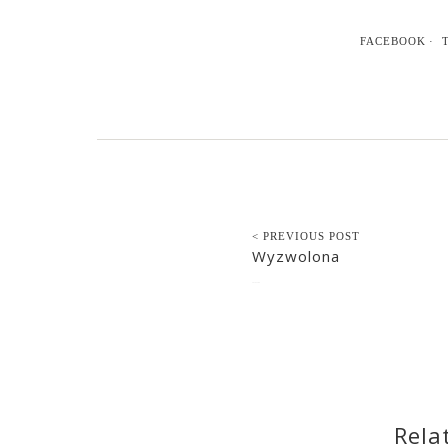
FACEBOOK
< PREVIOUS POST
Wyzwolona
2016-12-09
Rela