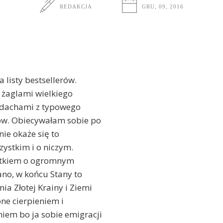
REDAKCJA
GRU, 09, 2016
a listy bestsellerów.
 żaglami wielkiego
ę dachami z typowego
mów. Obiecywałam sobie po
nie okaże się to
zystkim i o niczym.
wątkiem o ogromnym
ano, w końcu Stany to
a Złotej Krainy i Ziemi
one cierpieniem i
iem bo ja sobie emigracji