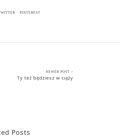
TWITTER
PINTEREST
NEWER POST >
Ty też będziesz w ciąży
2016-12-10
ted Posts