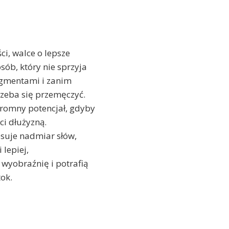
i, walce o lepsze
sób, który nie sprzyja
ragmentami i zanim
rzeba się przemęczyć.
romny potencjał, gdyby
ci dłużyzną.
psuje nadmiar słów,
 lepiej,
 wyobraźnię i potrafią
tok.