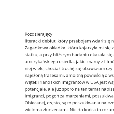
Rozdzierający
literacki debiut, który przebojem wdarł się n
Zagadkowa okładka, która kojarzyła mi się z
statku, a przy bliższym badaniu okazała si
amerykańskiego osiedla, jakie znamy z fil
niej wiele, chociaż trochę się obawiałam czy 
najeżoną frazesami, ambitną powieścią o ws
Wątek irlandzkich imigrantów w USA jest 
potencjale, ale już sporo na ten temat napis
imigranci, pogoń za marzeniami, poszukiwani
Obiecanej, często, są to poszukiwania najeż
wieloma złudzeniami. Nie do końca to rozum