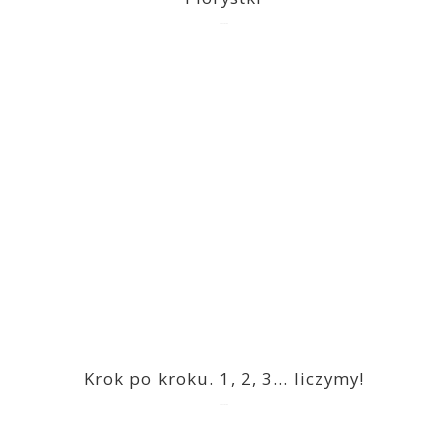
2023-03-09
Krok po kroku. 1, 2, 3… liczymy!
2023-03-09