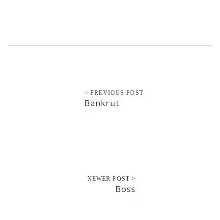
< PREVIOUS POST
Bankrut
2016-12-20
NEWER POST >
Boss
2016-12-20