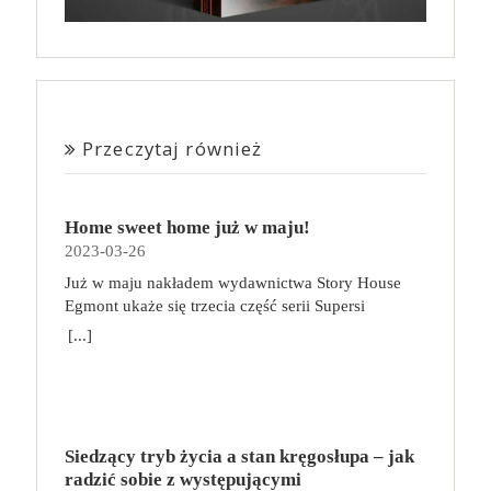
Przeczytaj również
Home sweet home już w maju!
2023-03-26
Już w maju nakładem wydawnictwa Story House
Egmont ukaże się trzecia część serii Supersi
scenarzysty Frederic Maupome. Ten tom nosi tytuł
[...]
Home sweet home. O czym tym razem poczytamy?
Troje dzieci z innej planety – Mat, Lili i Benji – są
obdarzone supermocami i wspomagane przez robota
o imieniu Al. Są rozdarte między chęcią
prowadzenia normalnego życia wśród ludzi a lękiem
Siedzący tryb życia a stan kręgosłupa – jak
przed odkryciem, kim są. W tej serii autorzy
radzić sobie z występującymi
podejmują takie tematy, jak poszukiwanie