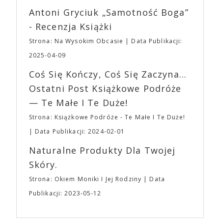
reżyserów, Ariego Astera, z Joaquinem Phoenixem
Wystawców i Obsługi. Na terenie hali nie zabraknie
Antoni Gryciuk „Samotność Boga”
(„Joker”, „Ona”) w swojej najbardziej zaskakującej
Waszych ulubionych Wystawców serwujących
roli. Twórca kultowych „Dziedzictwo. Hereditary” i
- Recenzja Książki
napoje oraz drobne przekąski a przed halą
„Midsommar. W biały dzień” zrealizował najbardziej
planujemy Strefę FoodTrucków. Życzymy Wam
Strona: Na Wysokim Obcasie
Data Publikacji:
osobisty film, który pozwolił mu w pełni podzielić
fantastycznego czasu oczekiwania na nadchodzącą
się z widzami swoimi lękami, wizją świata, a przede
2025-04-09
imprezę. W kwietniu widzimy się po raz kolejny w
wszystkim – swoim unikalnym poczuciem humoru.
EXPO XXI!
Coś Się Kończy, Coś Się Zaczyna...
„Bo się boi” w kinach od 21 kwietnia.
Ostatni Post Książkowe Podróże
— Te Małe I Te Duże!
Strona: Książkowe Podróże - Te Małe I Te Duże!
Data Publikacji: 2024-02-01
Naturalne Produkty Dla Twojej
Skóry.
Strona: Okiem Moniki I Jej Rodziny
Data
Publikacji: 2023-05-12