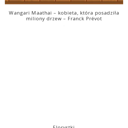
Wangari Maathai – kobieta, która posadziła
miliony drzew – Franck Prévot
2023-03-14
Florystki