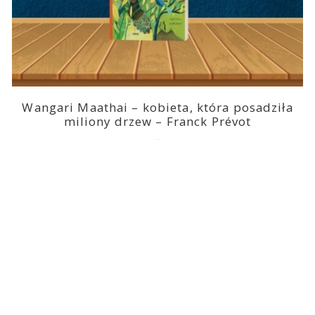
Wangari Maathai – kobieta, która posadziła
miliony drzew – Franck Prévot
2023-03-14