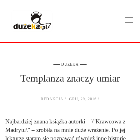
DUZEKA
Templanza znaczy umiar
REDAKCJA
GRU, 29, 2016
Najbardziej znana książka autorki – \”Krawcowa z
Madrytu\” – zrobiła na mnie duże wrażenie. Po jej
lekturze staram się poznawać również inne historie,