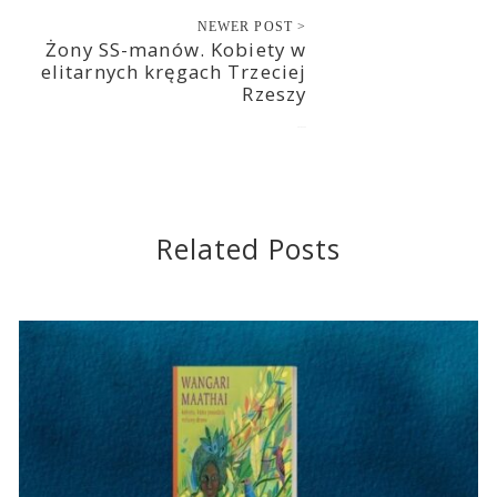
NEWER POST >
Żony SS-manów. Kobiety w
elitarnych kręgach Trzeciej
Rzeszy
2016-12-29
Related Posts