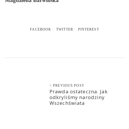
Magdalena Barwińska
FACEBOOK
TWITTER
PINTEREST
< PREVIOUS POST
Prawda ostateczna. Jak
odkryliśmy narodziny
Wszechświata
2016-12-29