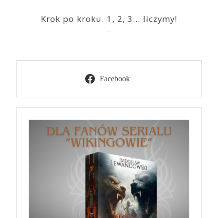
Krok po kroku. 1, 2, 3… liczymy!
2023-03-09
Facebook