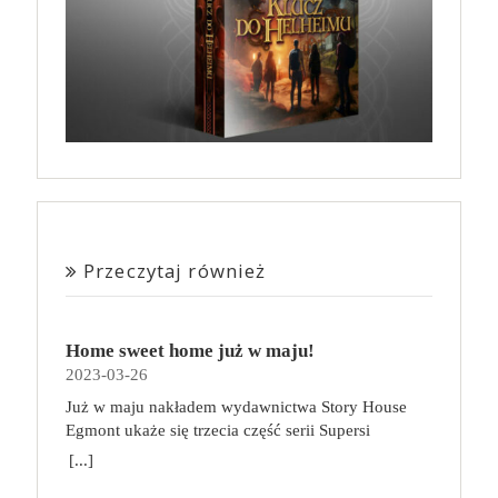
Przeczytaj również
Home sweet home już w maju!
2023-03-26
Już w maju nakładem wydawnictwa Story House
Egmont ukaże się trzecia część serii Supersi
scenarzysty Frederic Maupome. Ten tom nosi tytuł
[...]
Home sweet home. O czym tym razem poczytamy?