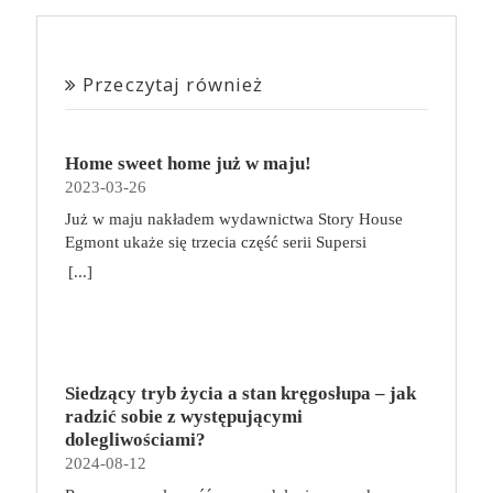
Przeczytaj również
Home sweet home już w maju!
2023-03-26
Już w maju nakładem wydawnictwa Story House
Egmont ukaże się trzecia część serii Supersi
scenarzysty Frederic Maupome. Ten tom nosi tytuł
[...]
Home sweet home. O czym tym razem poczytamy?
Troje dzieci z innej planety – Mat, Lili i Benji – są
obdarzone supermocami i wspomagane przez robota
o imieniu Al. Są rozdarte między chęcią
prowadzenia normalnego życia wśród ludzi a lękiem
Siedzący tryb życia a stan kręgosłupa – jak
przed odkryciem, kim są. W tej serii autorzy
radzić sobie z występującymi
podejmują takie tematy, jak poszukiwanie
dolegliwościami?
tożsamości, rodziny, samotności i odmienności pod
2024-08-12
przykrywką opowieści o superbohaterach. W