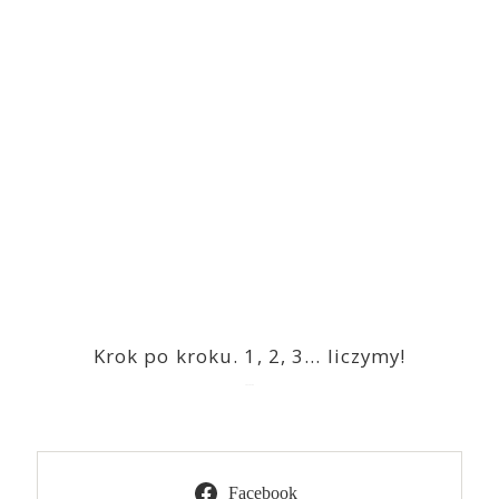
Krok po kroku. 1, 2, 3… liczymy!
2023-03-09
Facebook