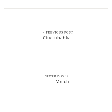
< PREVIOUS POST
Ciuciubabka
2016-12-31
NEWER POST >
Mnich
2017-01-01