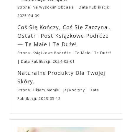
napoje oraz drobne przekąski a przed halą
„Midsommar. W biały dzień” zrealizował najbardziej
planujemy Strefę FoodTrucków. Życzymy Wam
Strona: Na Wysokim Obcasie
Data Publikacji:
osobisty film, który pozwolił mu w pełni podzielić
fantastycznego czasu oczekiwania na nadchodzącą
się z widzami swoimi lękami, wizją świata, a przede
2025-04-09
imprezę. W kwietniu widzimy się po raz kolejny w
wszystkim – swoim unikalnym poczuciem humoru.
EXPO XXI!
Coś Się Kończy, Coś Się Zaczyna...
„Bo się boi” w kinach od 21 kwietnia.
Ostatni Post Książkowe Podróże
— Te Małe I Te Duże!
Strona: Książkowe Podróże - Te Małe I Te Duże!
Data Publikacji: 2024-02-01
Naturalne Produkty Dla Twojej
Skóry.
Strona: Okiem Moniki I Jej Rodziny
Data
Publikacji: 2023-05-12